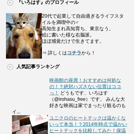
『いろはす』のプロフィール
20代で起業して自由過ぎるライフスタ
イルを満喫中の♂
高知生まれ高知育ち、東京なう。
絵に書いた様な右脳派。
ほぼ感覚だけで生きてます。
⇒ 詳しくは
コチラ
から！
人気記事ランキング
映画館の座席！おすすめは何処な
の！？絶対ハズさない位置はココ
っ！
どうもです、いろはす
（@irohasu_free）です。 みんな大
好きな映画は家でまったり観るのも
イ...
ユニクロのヒートテックは温かくな
いって本当！？2014年時点で温かい
ヒートテックを比較してみた！保温