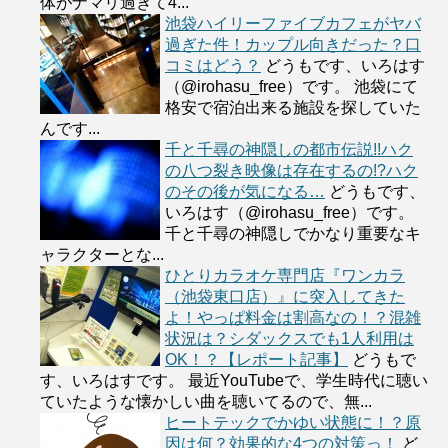
体がナマリ過ぎて4...
池袋ハイリーファイブカフェがヤバ
過ぎた件！カップル向きだった？口
コミはどう？
どうもです、いろはす
（@irohasu_free）です。 池袋にて
格安で宿泊出来る施設を探していた
んです...
千と千尋の神隠しの都市伝説!!ハク
の八つ裂き映像は存在するの!?ハク
のその後が気になる…
どうもです、
いろはす（@irohasu_free）です。
千と千尋の神隠しでかなり重要なキ
ャラクターとな...
ひとりカラオケ専門店『ワンカラ
（池袋東口店）』に突入してきた
よ！やっぱ料金は割高なの！？混雑
状況は？シダックスでも1人利用は
OK！？【レポート記事】
どうもで
す、いろはすです。 最近YouTubeで、学生時代に聴い
ていたような懐かしい曲を聴いてるので、無...
ヒートテックでかゆい状態に！？原
因は何？効果的な4つの対策っ！
ど