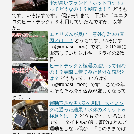
率が高いブランド『ホットコット』
ってどうなの！？極暖は！？
どうも
です、いろはすです。 僕は去年まで上下共に『ユニク
ロのヒートテック』を利用していたんですが、以前
か...
エアリズムが臭い！意外な3つの原
因とは！？
どうもです、いろはす
（@irohasu_free）です。 2012年に
販売していたシルキードライの2代
目...
ヒートテックと極暖の違いって何な
の！？実際に着てみた意外な感想と
は？
どうもです、いろはす
（@irohasu_free）です。 さて今年
もそろそろ冷え込みが厳しくなって
きて、...
運動不足な男が2ヶ月間、スイミン
グに通った結果！水泳のメリット＆
極意とは！？
どうもです、いろはす
です。 タイトルの通り普段ほとんど
運動をしない僕が、「このままでは