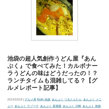
池袋の超人気創作うどん屋『あん
ぷく』で食べてみた！カルボナー
ラうどんの味はどうだったの！？
ランチタイムも混雑してる？【グ
ルメレポート記事】
2014/10/18 |
グルメ系
Retty 池袋
,
あんぷく つるとんたん
,
あんぷく メニ
ュー
,
あんぷく ラゾーナ
,
あんぷく 居酒屋
,
あんぷく 川崎
,
あんぷく 池袋
,