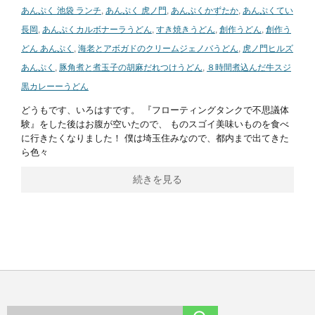
あんぷく 池袋 ランチ
,
あんぷく 虎ノ門
,
あんぷくかずたか
,
あんぷくてい
長岡
,
あんぷくカルボナーラうどん
,
すき焼きうどん
,
創作うどん
,
創作う
どん あんぷく
,
海老とアボガドのクリームジェノバうどん
,
虎ノ門ヒルズ
あんぷく
,
豚角煮と煮玉子の胡麻だれつけうどん
,
８時間煮込んだ牛スジ
黒カレーーうどん
どうもです、いろはすです。 『フローティングタンクで不思議体
験』をした後はお腹が空いたので、 ものスゴイ美味いものを食べ
に行きたくなりました！ 僕は埼玉住みなので、都内まで出てきた
ら色々
続きを見る