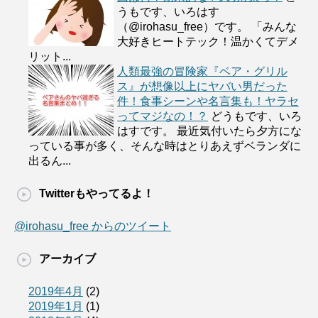
うもです、いろはす
（@irohasu_free）です。 「みんな
大好きヒートテック！温かくてデメ
リット...
人類最強の冒険家『ベア・グリル
ス』が想像以上にヤバい男だった
件！食事シーンや名言集も！ヤラセ
ってマジなの！？
どうもです、いろ
はすです。 最近気付いたら夕方にな
っている事が多く、そんな時はとりあえずベランダに
出るん...
Twitterもやってるよ！
@irohasu_free からのツイート
アーカイブ
2019年4月
(2)
2019年1月
(1)