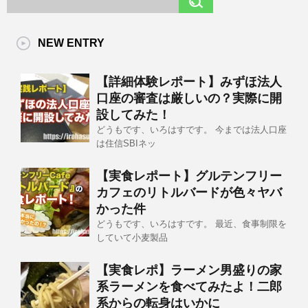
NEW ENTRY
【詳細体験レポート】みずほ法人
口座の審査は厳しいの？実際に開
設してみた！
どうもです、いろはすです。 今までは法人口座
は住信SBIネッ
【実食レポート】グルテンフリー
カフェのリトルバードが色々ヤバ
かった件
どうもです、いろはすです。 最近、食事制限を
していて小麦製品
【実食レポ】ラーメン男盛りの家
系ラーメンを食べてみたよ！二郎
系からの転身はいかに