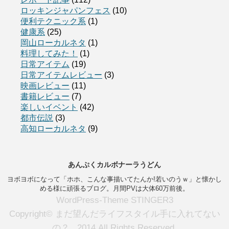
ロッキンジャパンフェス
(10)
便利テクニック系
(1)
健康系
(25)
岡山ローカルネタ
(1)
料理してみた！
(1)
日常アイテム
(19)
日常アイテムレビュー
(3)
映画レビュー
(11)
書籍レビュー
(7)
楽しいイベント
(42)
都市伝説
(3)
高知ローカルネタ
(9)
あんぷくカルボナーラうどん
ヨボヨボになって「ホホ、こんな事描いてたんか!若いのうｗ」と懐かし
める様に頑張るブログ。月間PVは大体60万前後。
WordPress-Theme STINGER3
Copyright© まだ望んだライフスタイル手に入れてない
の？ , 2014 All Rights Reserved.