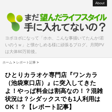
About
ヨボヨボになって「ホホ、こんな事描いてたんか!若
いのうｗ」と懐かしめる様に頑張るブログ。月間PV
は大体60万前後。
ホーム
>
レポート記事
>
ひとりカラオケ専門店『ワンカラ
（池袋東口店）』に突入してきた
よ！やっぱ料金は割高なの！？混雑
状況は？シダックスでも1人利用は
OK！？【レポート記事】