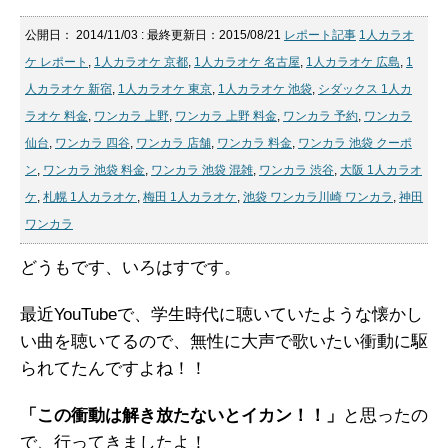
公開日：
2014/11/03
: 最終更新日：2015/08/21
レポート記事
1人カラオ
ケ レポート
,
1人カラオケ 京都
,
1人カラオケ 名古屋
,
1人カラオケ 広島
,
1
人カラオケ 新宿
,
1人カラオケ 東京
,
1人カラオケ 池袋
,
シダックス 1人カ
ラオケ 料金
,
ワンカラ 上野
,
ワンカラ 上野 料金
,
ワンカラ 予約
,
ワンカラ
仙台
,
ワンカラ 四谷
,
ワンカラ 店舗
,
ワンカラ 料金
,
ワンカラ 池袋 クーポ
ン
,
ワンカラ 池袋 料金
,
ワンカラ 池袋 混雑
,
ワンカラ 渋谷
,
大阪 1人カラオ
ケ
,
札幌 1人カラオケ
,
梅田 1人カラオケ
,
池袋 ワンカラ川崎 ワンカラ
,
神田
ワンカラ
どうもです、いろはすです。
最近YouTubeで、学生時代に聴いていたような懐かし
い曲を聴いてるので、無性に大声で歌いたい衝動に駆
られてたんですよね！！
「この衝動は解き放たないとイカン！！」
と思ったの
で、行ってきましたよ！