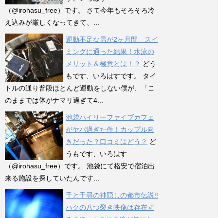
（@irohasu_free）です。 さて今年もそろそろ冷
え込みが厳しくなってきて、...
運動不足な男が2ヶ月間、スイ
ミングに通った結果！水泳の
メリット＆極意とは！？
どう
もです、いろはすです。 タイ
トルの通り普段ほとんど運動をしない僕が、「こ
のままでは体がナマリ過ぎて4...
池袋ハイリーファイブカフェ
がヤバ過ぎた件！カップル向
きだった？口コミはどう？
ど
うもです、いろはす
（@irohasu_free）です。 池袋にて格安で宿泊出
来る施設を探していたんです...
千と千尋の神隠しの都市伝説!!
ハクの八つ裂き映像は存在す