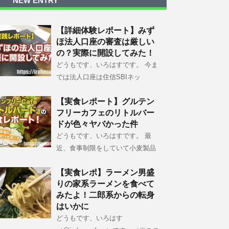
NEW ENTRY
【詳細体験レポート】みず
ほ法人口座の審査は厳しい
の？実際に開設してみた！
どうもです、いろはすです。 今ま
では法人口座は住信SBIネッ
【実食レポート】グルテン
フリーカフェのリトルバー
ドが色々ヤバかった件
どうもです、いろはすです。 最
近、食事制限をしていて小麦製品
【実食レポ】ラーメン男盛
りの家系ラーメンを食べて
みたよ！二郎系からの転身
はいかに
どうもです、いろはす