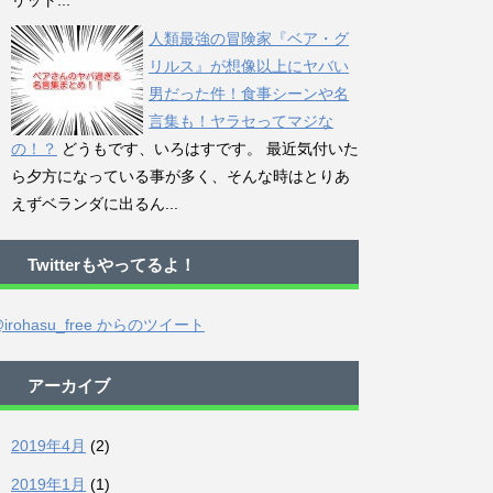
リット...
人類最強の冒険家『ベア・グ
リルス』が想像以上にヤバい
男だった件！食事シーンや名
言集も！ヤラセってマジな
の！？
どうもです、いろはすです。 最近気付いた
ら夕方になっている事が多く、そんな時はとりあ
えずベランダに出るん...
Twitterもやってるよ！
irohasu_free からのツイート
アーカイブ
2019年4月
(2)
2019年1月
(1)