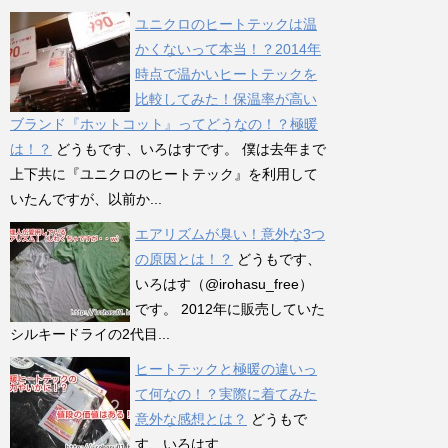
ユニクロのヒートテックは温
かくないって本当！？2014年
時点で温かいヒートテックを
比較してみた！保温率が高い
ブランド『ホットコット』ってどうなの！？極暖
は！？
どうもです、いろはすです。 僕は去年まで
上下共に『ユニクロのヒートテック』を利用して
いたんですが、以前か...
エアリズムが臭い！意外な3つ
の原因とは！？
どうもです、
いろはす（@irohasu_free）
です。 2012年に販売していた
シルキードライの2代目...
ヒートテックと極暖の違いっ
て何なの！？実際に着てみた
意外な感想とは？
どうもで
す、いろはす