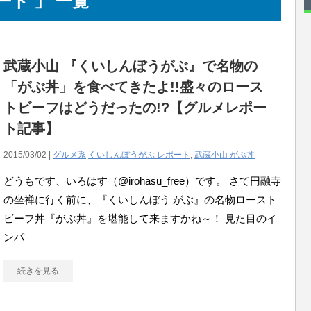
ート 」 一覧
武蔵小山 『くいしんぼうがぶ』で名物の
「がぶ丼」を食べてきたよ!!盛々のロース
トビーフはどうだったの!?【グルメレポー
ト記事】
2015/03/02 |
グルメ系
くいしんぼうがぶ レポート
,
武蔵小山 がぶ丼
どうもです、いろはす（@irohasu_free）です。 さて円融寺
の坐禅に行く前に、『くいしんぼう がぶ』の名物ロースト
ビーフ丼『がぶ丼』を堪能して来ますかね～！ 見た目のイ
ンパ
続きを見る