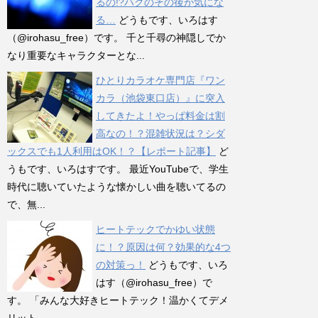
るの!?ハクのその後が気にな
る…
どうもです、いろはす
（@irohasu_free）です。 千と千尋の神隠しでか
なり重要なキャラクターとな...
ひとりカラオケ専門店『ワン
カラ（池袋東口店）』に突入
してきたよ！やっぱ料金は割
高なの！？混雑状況は？シダ
ックスでも1人利用はOK！？【レポート記事】
ど
うもです、いろはすです。 最近YouTubeで、学生
時代に聴いていたような懐かしい曲を聴いてるの
で、無...
ヒートテックでかゆい状態
に！？原因は何？効果的な4つ
の対策っ！
どうもです、いろ
はす（@irohasu_free）で
す。 「みんな大好きヒートテック！温かくてデメ