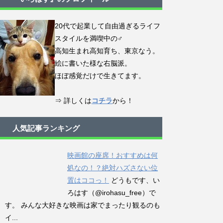
20代で起業して自由過ぎるライフ
スタイルを満喫中の♂
高知生まれ高知育ち、東京なう。
絵に書いた様な右脳派。
ほぼ感覚だけで生きてます。
⇒ 詳しくは
コチラ
から！
人気記事ランキング
映画館の座席！おすすめは何
処なの！？絶対ハズさない位
置はココっ！
どうもです、い
ろはす（@irohasu_free）で
す。 みんな大好きな映画は家でまったり観るのも
イ...