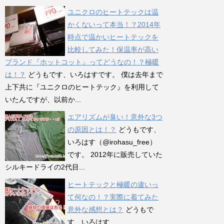
ユニクロのヒートテックは温
かくないって本当！？2014年
時点で温かいヒートテックを
比較してみた！保温率が高い
ブランド『ホットコット』ってどうなの！？極暖
は！？
どうもです、いろはすです。 僕は去年まで
上下共に『ユニクロのヒートテック』を利用して
いたんですが、以前か...
エアリズムが臭い！意外な3つ
の原因とは！？
どうもです、
いろはす（@irohasu_free）
です。 2012年に販売していた
シルキードライの2代目...
ヒートテックと極暖の違いっ
て何なの！？実際に着てみた
意外な感想とは？
どうもで
す、いろはす