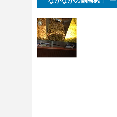
「 なかなかの割高感 」 一