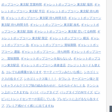
ポップコーン 東京駅 営業時間
,
ギャレットポップコーン 東京駅 場所
,
ギャ
レットポップコーン 東京駅 平日
,
ギャレットポップコーン 東京駅 待ち時
間
,
ギャレットポップコーン 東京駅 待ち時間 8月
,
ギャレットポップコーン
東京駅 待ち時間 9月
,
ギャレットポップコーン 東京駅 改札
,
ギャレットポ
ップコーン 東京駅 混雑
,
ギャレットポップコーン 東京駅 空いてる時間
,
ギ
ャレットポップコーン 東京駅 限定
,
ギャレットポップコーン 横浜
,
ギャレ
ットポップコーン 缶
,
ギャレットポップコーン 賞味期限
,
ギャレットポッ
プコーン 通販
,
ギャレットポップコーン 待ち時間
,
ギャレットポップコー
ン 賞味期限
,
ギャレットポップコーンを知らない人
,
ギャレットポップコ
ーン東京駅店
,
ギャレットポップコーン表参道店
,
クレジットカードも使え
る
,
コレでも結構量があります
,
サーティーワンみたいな感じ
,
シカゴミッ
クスの缶タイプ
,
シカゴミックス味！！！
,
タワレコ
,
チーズコーン味と甘
いキャラメルクリスプ味の組み合わせが、なかなかイカしとる
,
テンショ
ン上がってきますね
,
ドバイ
,
バッグタイプ
,
バッグタイプのＭサイズ
,
ビン
ビンにトレンドセンサーが反応している
,
プレゼントに上げるなら缶タイ
プ
,
プレミア感がイイ感じに出てますね