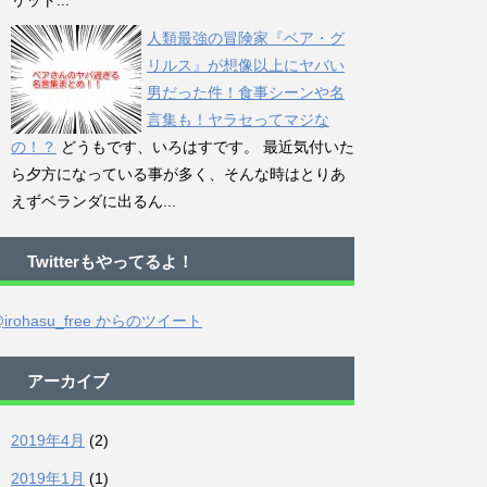
リット...
人類最強の冒険家『ベア・グ
リルス』が想像以上にヤバい
男だった件！食事シーンや名
言集も！ヤラセってマジな
の！？
どうもです、いろはすです。 最近気付いた
ら夕方になっている事が多く、そんな時はとりあ
えずベランダに出るん...
Twitterもやってるよ！
irohasu_free からのツイート
アーカイブ
2019年4月
(2)
2019年1月
(1)