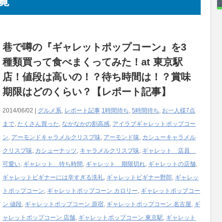
覧
巷で噂の『ギャレットポップコーン』を3
種類買って食べまくってみた！at 東京駅
店！値段は高いの！？待ち時間は！？賞味
期限はどのくらい？【レポート記事】
2014/06/02 |
グルメ系
,
レポート記事
1時間待ち
,
5時間待ち
,
お一人様7点
まで
,
たくさん買った
,
なかなかの割高感
,
アイラブギャレットポップコー
ン
,
アーモンドキャラメルクリスプ味
,
アーモンド味
,
カシューキャラメル
クリスプ味
,
カシューナッツ
,
キャラメルクリスプ味
,
ギャレット 店員
可愛い
,
ギャレット 待ち時間
,
ギャレット 期限切れ
,
ギャレットの店舗
,
ギャレットビギナーには辛すぎる洗礼
,
ギャレットビギナー野郎
,
ギャレッ
トポップコーン
,
ギャレットポップコーン カロリー
,
ギャレットポップコー
ン 値段
,
ギャレットポップコーン 原宿
,
ギャレットポップコーン 名古屋
,
ギ
ャレットポップコーン 店舗
,
ギャレットポップコーン 東京駅
,
ギャレット