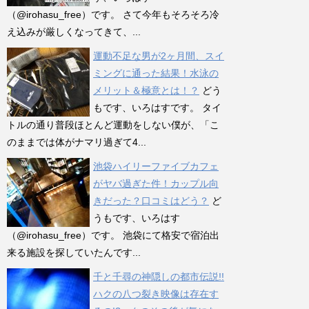
（@irohasu_free）です。 さて今年もそろそろ冷
え込みが厳しくなってきて、...
運動不足な男が2ヶ月間、スイ
ミングに通った結果！水泳の
メリット＆極意とは！？
どう
もです、いろはすです。 タイ
トルの通り普段ほとんど運動をしない僕が、「こ
のままでは体がナマリ過ぎて4...
池袋ハイリーファイブカフェ
がヤバ過ぎた件！カップル向
きだった？口コミはどう？
ど
うもです、いろはす
（@irohasu_free）です。 池袋にて格安で宿泊出
来る施設を探していたんです...
千と千尋の神隠しの都市伝説!!
ハクの八つ裂き映像は存在す