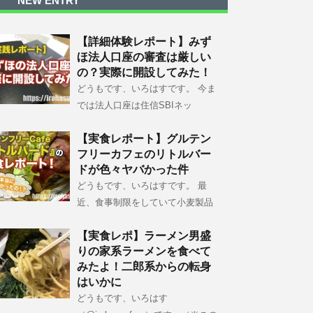
NEW ENTRY
【詳細体験レポート】みず
ほ法人口座の審査は厳しい
の？実際に開設してみた！
どうもです、いろはすです。 今ま
では法人口座は住信SBIネッ
【実食レポート】グルテン
フリーカフェのリトルバー
ドが色々ヤバかった件
どうもです、いろはすです。 最
近、食事制限をしていて小麦製品
【実食レポ】ラーメン男盛
りの家系ラーメンを食べて
みたよ！二郎系からの転身
はいかに
どうもです、いろはす