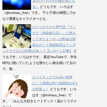
るの!?ハクのその後が気にな
る…
どうもです、いろはす
（@irohasu_free）です。 千と千尋の神隠しでか
なり重要なキャラクターとな...
ひとりカラオケ専門店『ワン
カラ（池袋東口店）』に突入
してきたよ！やっぱ料金は割
高なの！？混雑状況は？シダ
ックスでも1人利用はOK！？【レポート記事】
ど
うもです、いろはすです。 最近YouTubeで、学生
時代に聴いていたような懐かしい曲を聴いてるの
で、無...
ヒートテックでかゆい状態
に！？原因は何？効果的な4つ
の対策っ！
どうもです、いろ
はす（@irohasu_free）で
す。 「みんな大好きヒートテック！温かくてデメ