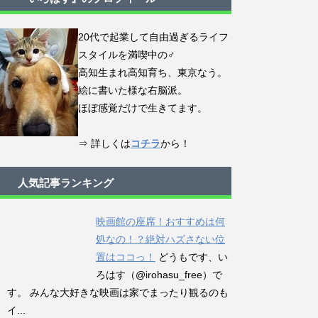
20代で起業して自由過ぎるライフ
スタイルを満喫中の♂
高知生まれ高知育ち、東京なう。
絵に書いた様な右脳派。
ほぼ感覚だけで生きてます。
⇒ 詳しくは
コチラ
から！
人気記事ランキング
映画館の座席！おすすめは何
処なの！？絶対ハズさない位
置はココっ！
どうもです、い
ろはす（@irohasu_free）で
す。 みんな大好きな映画は家でまったり観るのも
イ...