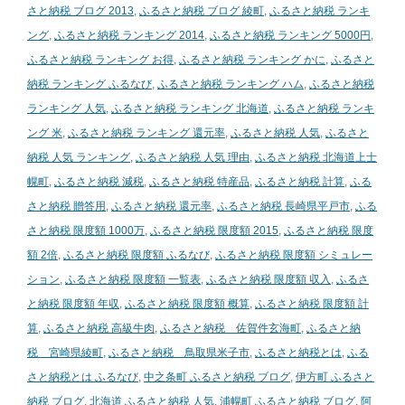
さと納税 ブログ 2013
,
ふるさと納税 ブログ 綾町
,
ふるさと納税 ランキ
ング
,
ふるさと納税 ランキング 2014
,
ふるさと納税 ランキング 5000円
,
ふるさと納税 ランキング お得
,
ふるさと納税 ランキング かに
,
ふるさと
納税 ランキング ふるなび
,
ふるさと納税 ランキング ハム
,
ふるさと納税
ランキング 人気
,
ふるさと納税 ランキング 北海道
,
ふるさと納税 ランキ
ング 米
,
ふるさと納税 ランキング 還元率
,
ふるさと納税 人気
,
ふるさと
納税 人気 ランキング
,
ふるさと納税 人気 理由
,
ふるさと納税 北海道上士
幌町
,
ふるさと納税 減税
,
ふるさと納税 特産品
,
ふるさと納税 計算
,
ふる
さと納税 贈答用
,
ふるさと納税 還元率
,
ふるさと納税 長崎県平戸市
,
ふる
さと納税 限度額 1000万
,
ふるさと納税 限度額 2015
,
ふるさと納税 限度
額 2倍
,
ふるさと納税 限度額 ふるなび
,
ふるさと納税 限度額 シミュレー
ション
,
ふるさと納税 限度額 一覧表
,
ふるさと納税 限度額 収入
,
ふるさ
と納税 限度額 年収
,
ふるさと納税 限度額 概算
,
ふるさと納税 限度額 計
算
,
ふるさと納税 高級牛肉
,
ふるさと納税 佐賀件玄海町
,
ふるさと納
税 宮崎県綾町
,
ふるさと納税 鳥取県米子市
,
ふるさと納税とは
,
ふる
さと納税とは ふるなび
,
中之条町 ふるさと納税 ブログ
,
伊方町 ふるさと
納税 ブログ
,
北海道 ふるさと納税 人気
,
浦幌町 ふるさと納税 ブログ
,
阿