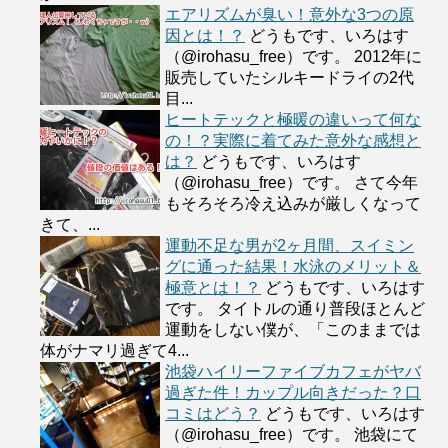
エアリズムが臭い！意外な3つの原
因とは！？
どうもです、いろはす
（@irohasu_free）です。 2012年に
販売していたシルキードライの2代
目...
ヒートテックと極暖の違いって何な
の！？実際に着てみた意外な感想と
は？
どうもです、いろはす
（@irohasu_free）です。 さて今年
もそろそろ冷え込みが厳しくなって
きて、...
運動不足な男が2ヶ月間、スイミン
グに通った結果！水泳のメリット＆
極意とは！？
どうもです、いろはす
です。 タイトルの通り普段ほとんど
運動をしない僕が、「このままでは
体がナマリ過ぎて4...
池袋ハイリーファイブカフェがヤバ
過ぎた件！カップル向きだった？口
コミはどう？
どうもです、いろはす
（@irohasu_free）です。 池袋にて