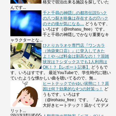
格安で宿泊出来る施設を探していた
んです...
千と千尋の神隠しの都市伝説!!ハク
の八つ裂き映像は存在するの!?ハク
のその後が気になる…
どうもです、
いろはす（@irohasu_free）です。
千と千尋の神隠しでかなり重要なキ
ャラクターとな...
ひとりカラオケ専門店『ワンカラ
（池袋東口店）』に突入してきた
よ！やっぱ料金は割高なの！？混雑
状況は？シダックスでも1人利用は
OK！？【レポート記事】
どうもで
す、いろはすです。 最近YouTubeで、学生時代に聴い
ていたような懐かしい曲を聴いてるので、無...
ヒートテックでかゆい状態に！？原
因は何？効果的な4つの対策っ！
ど
うもです、いろはす
（@irohasu_free）です。 「みんな
大好きヒートテック！温かくてデメ
リット...