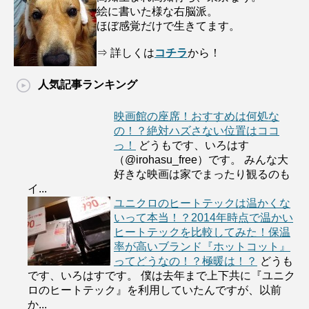
絵に書いた様な右脳派。
ほぼ感覚だけで生きてます。
⇒ 詳しくは
コチラ
から！
人気記事ランキング
映画館の座席！おすすめは何処な
の！？絶対ハズさない位置はココ
っ！
どうもです、いろはす
（@irohasu_free）です。 みんな大
好きな映画は家でまったり観るのも
イ...
ユニクロのヒートテックは温かくな
いって本当！？2014年時点で温かい
ヒートテックを比較してみた！保温
率が高いブランド『ホットコット』
ってどうなの！？極暖は！？
どうも
です、いろはすです。 僕は去年まで上下共に『ユニク
ロのヒートテック』を利用していたんですが、以前
か...