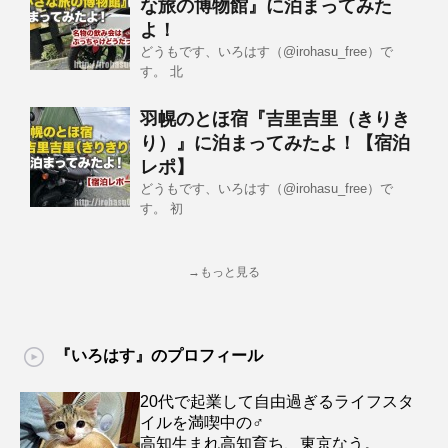
な旅の博物館』に泊まってみた
よ！
どうもです、いろはす（@irohasu_free）で
す。 北
羽幌のとほ宿『吉里吉里（きりき
り）』に泊まってみたよ！【宿泊
レポ】
どうもです、いろはす（@irohasu_free）で
す。 初
→もっと見る
『いろはす』のプロフィール
20代で起業して自由過ぎるライフスタ
イルを満喫中の♂
高知生まれ高知育ち、東京なう。