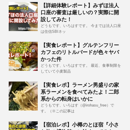
【詳細体験レポート】みずほ法人
口座の審査は厳しいの？実際に開
設してみた！
どうもです、いろはすです。 今までは法人口座
は住信SBIネッ
【実食レポート】グルテンフリー
カフェのリトルバードが色々ヤバ
かった件
どうもです、いろはすです。 最近、食事制限を
していて小麦製品
【実食レポ】ラーメン男盛りの家
系ラーメンを食べてみたよ！二郎
系からの転身はいかに
どうもです、いろはす（@irohasu_free）で
す。（※この記事は
【宿泊レポ】小樽のとほ宿『小さ