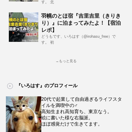
す。 北
羽幌のとほ宿『吉里吉里（きりき
り）』に泊まってみたよ！【宿泊
レポ】
どうもです、いろはす（@irohasu_free）で
す。 初
→もっと見る
『いろはす』のプロフィール
20代で起業して自由過ぎるライフスタ
イルを満喫中の♂
高知生まれ高知育ち、東京なう。
絵に書いた様な右脳派。
ほぼ感覚だけで生きてます。