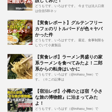
設してみた！
どうもです、いろはすです。 今までは法人口座
は住信SBIネッ
【実食レポート】グルテンフリー
カフェのリトルバードが色々ヤバ
かった件
どうもです、いろはすです。 最近、食事制限を
していて小麦製品
【実食レポ】ラーメン男盛りの家
系ラーメンを食べてみたよ！二郎
系からの転身はいかに
どうもです、いろはす（@irohasu_free）で
す。（※この記事は
【宿泊レポ】小樽のとほ宿『小さ
な旅の博物館』に泊まってみた
よ！
どうもです、いろはす（@irohasu_free）で