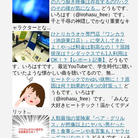
の八つ裂き映像は存在するの!?ハク
のその後が気になる…
どうもです、
いろはす（@irohasu_free）です。
千と千尋の神隠しでかなり重要なキ
ャラクターとな...
ひとりカラオケ専門店『ワンカラ
（池袋東口店）』に突入してきた
よ！やっぱ料金は割高なの！？混雑
状況は？シダックスでも1人利用は
OK！？【レポート記事】
どうもで
す、いろはすです。 最近YouTubeで、学生時代に聴い
ていたような懐かしい曲を聴いてるので、無...
ヒートテックでかゆい状態に！？原
因は何？効果的な4つの対策っ！
ど
うもです、いろはす
（@irohasu_free）です。 「みんな
大好きヒートテック！温かくてデメ
リット...
人類最強の冒険家『ベア・グリル
ス』が想像以上にヤバい男だった
件！食事シーンや名言集も！ヤラセ
ってマジなの！？
どうもです、いろ