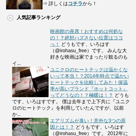
⇒ 詳しくは
コチラ
から！
人気記事ランキング
映画館の座席！おすすめは何処な
の！？絶対ハズさない位置はココ
っ！
どうもです、いろはす
（@irohasu_free）です。 みんな大
好きな映画は家でまったり観るのも
イ...
ユニクロのヒートテックは温かくな
いって本当！？2014年時点で温かい
ヒートテックを比較してみた！保温
率が高いブランド『ホットコット』
ってどうなの！？極暖は！？
どうも
です、いろはすです。 僕は去年まで上下共に『ユニク
ロのヒートテック』を利用していたんですが、以前
か...
エアリズムが臭い！意外な3つの原
因とは！？
どうもです、いろはす
（@irohasu_free）です。 2012年に