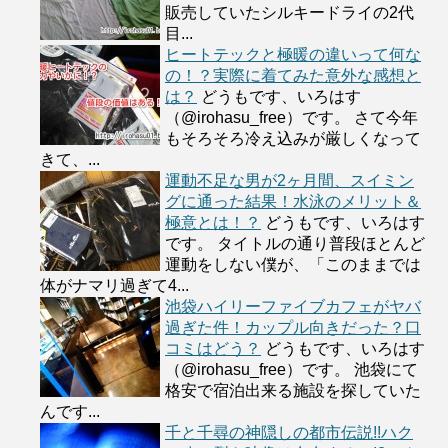
販売していたシルキードライの2代
目...
ヒートテックと極暖の違いって何な
の！？実際に着てみた意外な感想と
は？
どうもです、いろはす
（@irohasu_free）です。 さて今年
もそろそろ冷え込みが厳しくなって
きて、...
運動不足な男が2ヶ月間、スイミン
グに通った結果！水泳のメリット＆
極意とは！？
どうもです、いろはす
です。 タイトルの通り普段ほとんど
運動をしない僕が、「このままでは
体がナマリ過ぎて4...
池袋ハイリーファイブカフェがヤバ
過ぎた件！カップル向きだった？口
コミはどう？
どうもです、いろはす
（@irohasu_free）です。 池袋にて
格安で宿泊出来る施設を探していた
んです...
千と千尋の神隠しの都市伝説!!ハク