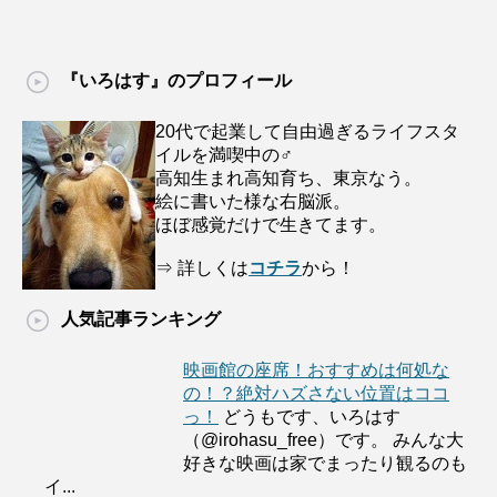
『いろはす』のプロフィール
20代で起業して自由過ぎるライフスタ
イルを満喫中の♂
高知生まれ高知育ち、東京なう。
絵に書いた様な右脳派。
ほぼ感覚だけで生きてます。
⇒ 詳しくは
コチラ
から！
人気記事ランキング
映画館の座席！おすすめは何処な
の！？絶対ハズさない位置はココ
っ！
どうもです、いろはす
（@irohasu_free）です。 みんな大
好きな映画は家でまったり観るのも
イ...