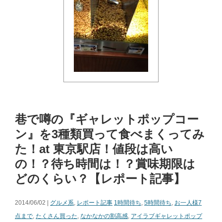
巷で噂の『ギャレットポップコー
ン』を3種類買って食べまくってみ
た！at 東京駅店！値段は高い
の！？待ち時間は！？賞味期限は
どのくらい？【レポート記事】
2014/06/02 |
グルメ系
,
レポート記事
1時間待ち
,
5時間待ち
,
お一人様7
点まで
,
たくさん買った
,
なかなかの割高感
,
アイラブギャレットポップ