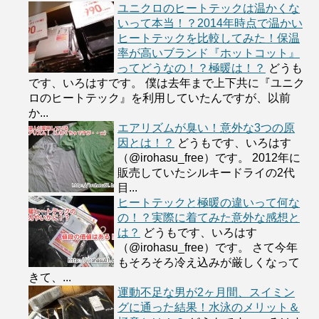
ユニクロのヒートテックは温かくな
いって本当！？2014年時点で温かい
ヒートテックを比較してみた！保温
率が高いブランド『ホットコット』
ってどうなの！？極暖は！？
どうも
です、いろはすです。 僕は去年まで上下共に『ユニク
ロのヒートテック』を利用していたんですが、以前
か...
エアリズムが臭い！意外な3つの原
因とは！？
どうもです、いろはす
（@irohasu_free）です。 2012年に
販売していたシルキードライの2代
目...
ヒートテックと極暖の違いって何な
の！？実際に着てみた意外な感想と
は？
どうもです、いろはす
（@irohasu_free）です。 さて今年
もそろそろ冷え込みが厳しくなって
きて、...
運動不足な男が2ヶ月間、スイミン
グに通った結果！水泳のメリット＆