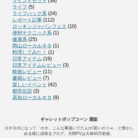
マインドセット
(38)
ライフ
(5)
ライフハック系
(24)
レポート記事
(112)
ロッキンジャパンフェス
(10)
便利テクニック系
(1)
健康系
(25)
岡山ローカルネタ
(1)
料理してみた！
(1)
日常アイテム
(19)
日常アイテムレビュー
(3)
映画レビュー
(11)
書籍レビュー
(7)
楽しいイベント
(42)
都市伝説
(3)
高知ローカルネタ
(9)
ギャレットポップコーン 通販
ヨボヨボになって「ホホ、こんな事描いてたんか!若いのうｗ」と懐かし
める様に頑張るブログ。月間PVは大体60万前後。