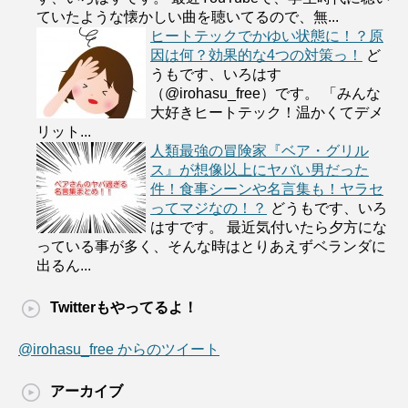
ていたような懐かしい曲を聴いてるので、無...
ヒートテックでかゆい状態に！？原
因は何？効果的な4つの対策っ！
ど
うもです、いろはす
（@irohasu_free）です。 「みんな
大好きヒートテック！温かくてデメ
リット...
人類最強の冒険家『ベア・グリル
ス』が想像以上にヤバい男だった
件！食事シーンや名言集も！ヤラセ
ってマジなの！？
どうもです、いろ
はすです。 最近気付いたら夕方にな
っている事が多く、そんな時はとりあえずベランダに
出るん...
Twitterもやってるよ！
@irohasu_free からのツイート
アーカイブ