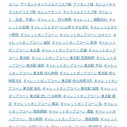
コーン
,
アーモンドキャラメルクリスプ味
,
アーモンド味
,
カシューキャ
ラメルクリスプ味
,
カシューナッツ
,
キャラメルクリスプ味
,
ギャレッ
ト 店員 可愛い
,
ギャレット 待ち時間
,
ギャレット 期限切れ
,
ギャ
レットの店舗
,
ギャレットビギナーには辛すぎる洗礼
,
ギャレットビギナ
ー野郎
,
ギャレットポップコーン
,
ギャレットポップコーン カロリー
,
ギ
ャレットポップコーン 値段
,
ギャレットポップコーン 原宿
,
ギャレット
ポップコーン 名古屋
,
ギャレットポップコーン 店舗
,
ギャレットポップ
コーン 東京駅
,
ギャレットポップコーン 東京駅 営業時間
,
ギャレットポ
ップコーン 東京駅 場所
,
ギャレットポップコーン 東京駅 平日
,
ギャレッ
トポップコーン 東京駅 待ち時間
,
ギャレットポップコーン 東京駅 待ち
時間 8月
,
ギャレットポップコーン 東京駅 待ち時間 9月
,
ギャレットポッ
プコーン 東京駅 改札
,
ギャレットポップコーン 東京駅 混雑
,
ギャレット
ポップコーン 東京駅 空いてる時間
,
ギャレットポップコーン 東京駅 限
定
,
ギャレットポップコーン 横浜
,
ギャレットポップコーン 缶
,
ギャレッ
トポップコーン 賞味期限
,
ギャレットポップコーン 通販
,
ギャレットポ
ップコーン 待ち時間
,
ギャレットポップコーン 賞味期限
,
ギャレット
ポップコーンを知らない人
,
ギャレットポップコーン東京駅店
,
ギャレッ