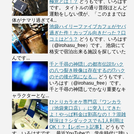
極意とは！？
どうもです、いろはす
です。 タイトルの通り普段ほとんど
運動をしない僕が、「このままでは
体がナマリ過ぎて4...
池袋ハイリーファイブカフェがヤバ
過ぎた件！カップル向きだった？口
コミはどう？
どうもです、いろはす
（@irohasu_free）です。 池袋にて
格安で宿泊出来る施設を探していた
んです...
千と千尋の神隠しの都市伝説!!ハク
の八つ裂き映像は存在するの!?ハク
のその後が気になる…
どうもです、
いろはす（@irohasu_free）です。
千と千尋の神隠しでかなり重要なキ
ャラクターとな...
ひとりカラオケ専門店『ワンカラ
（池袋東口店）』に突入してきた
よ！やっぱ料金は割高なの！？混雑
状況は？シダックスでも1人利用は
OK！？【レポート記事】
どうもで
す、いろはすです。 最近YouTubeで、学生時代に聴い