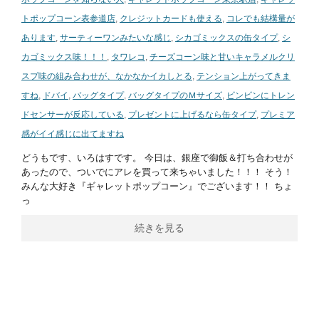
トポップコーン表参道店
,
クレジットカードも使える
,
コレでも結構量が
あります
,
サーティーワンみたいな感じ
,
シカゴミックスの缶タイプ
,
シ
カゴミックス味！！！
,
タワレコ
,
チーズコーン味と甘いキャラメルクリ
スプ味の組み合わせが、なかなかイカしとる
,
テンション上がってきま
すね
,
ドバイ
,
バッグタイプ
,
バッグタイプのＭサイズ
,
ビンビンにトレン
ドセンサーが反応している
,
プレゼントに上げるなら缶タイプ
,
プレミア
感がイイ感じに出てますね
どうもです、いろはすです。 今日は、銀座で御飯＆打ち合わせが
あったので、ついでにアレを買って来ちゃいました！！！ そう！
みんな大好き『ギャレットポップコーン』でございます！！ ちょ
っ
続きを見る