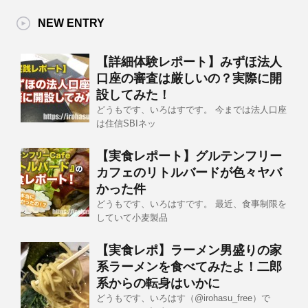
NEW ENTRY
【詳細体験レポート】みずほ法人
口座の審査は厳しいの？実際に開
設してみた！
どうもです、いろはすです。 今までは法人口座
は住信SBIネッ
【実食レポート】グルテンフリー
カフェのリトルバードが色々ヤバ
かった件
どうもです、いろはすです。 最近、食事制限を
していて小麦製品
【実食レポ】ラーメン男盛りの家
系ラーメンを食べてみたよ！二郎
系からの転身はいかに
どうもです、いろはす（@irohasu_free）で