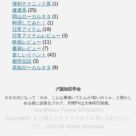
便利テクニック系
(1)
健康系
(25)
岡山ローカルネタ
(1)
料理してみた！
(1)
日常アイテム
(19)
日常アイテムレビュー
(3)
映画レビュー
(11)
書籍レビュー
(7)
楽しいイベント
(42)
都市伝説
(3)
高知ローカルネタ
(9)
グ認知症学会
ヨボヨボになって「ホホ、こんな事描いてたんか!若いのうｗ」と懐かし
める様に頑張るブログ。月間PVは大体60万前後。
WordPress-Theme STINGER3
Copyright© まだ望んだライフスタイル手に入れてない
の？ , 2014 All Rights Reserved.