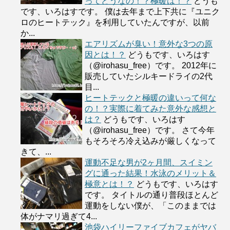
ってどうなの！？極暖は！？
どうも
です、いろはすです。 僕は去年まで上下共に『ユニク
ロのヒートテック』を利用していたんですが、以前
か...
エアリズムが臭い！意外な3つの原
因とは！？
どうもです、いろはす
（@irohasu_free）です。 2012年に
販売していたシルキードライの2代
目...
ヒートテックと極暖の違いって何な
の！？実際に着てみた意外な感想と
は？
どうもです、いろはす
（@irohasu_free）です。 さて今年
もそろそろ冷え込みが厳しくなって
きて、...
運動不足な男が2ヶ月間、スイミン
グに通った結果！水泳のメリット＆
極意とは！？
どうもです、いろはす
です。 タイトルの通り普段ほとんど
運動をしない僕が、「このままでは
体がナマリ過ぎて4...
池袋ハイリーファイブカフェがヤバ