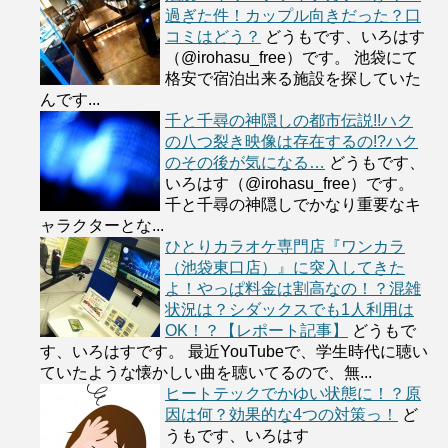
過ぎた件！カップル向きだった？口
コミはどう？
どうもです、いろはす
（@irohasu_free）です。 池袋にて
格安で宿泊出来る施設を探していた
んです...
千と千尋の神隠しの都市伝説!!ハク
の八つ裂き映像は存在するの!?ハク
のその後が気になる…
どうもです、
いろはす（@irohasu_free）です。
千と千尋の神隠しでかなり重要なキ
ャラクターとな...
ひとりカラオケ専門店『ワンカラ
（池袋東口店）』に突入してきた
よ！やっぱ料金は割高なの！？混雑
状況は？シダックスでも1人利用は
OK！？【レポート記事】
どうもで
す、いろはすです。 最近YouTubeで、学生時代に聴い
ていたような懐かしい曲を聴いてるので、無...
ヒートテックでかゆい状態に！？原
因は何？効果的な4つの対策っ！
ど
うもです、いろはす