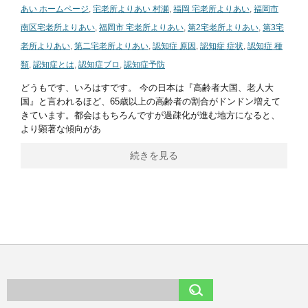
あい ホームページ
,
宅老所よりあい 村瀬
,
福岡 宅老所よりあい
,
福岡市
南区宅老所よりあい
,
福岡市 宅老所よりあい
,
第2宅老所よりあい
,
第3宅
老所よりあい
,
第二宅老所よりあい
,
認知症 原因
,
認知症 症状
,
認知症 種
類
,
認知症とは
,
認知症ブロ
,
認知症予防
どうもです、いろはすです。 今の日本は『高齢者大国、老人大
国』と言われるほど、65歳以上の高齢者の割合がドンドン増えて
きています。都会はもちろんですが過疎化が進む地方になると、
より顕著な傾向があ
続きを見る