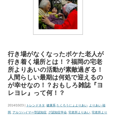
行き場がなくなったボケた老人が
行き着く場所とは！？福岡の宅老
所よりあいの活動が素敵過ぎる！
人間らしい最期は何処で迎えるの
が幸せなの！？おもしろ雑誌『ヨ
レヨレ』って何！？
2014/10/23 |
トレンドネタ
,
健康系
たくろうじょよりあい
,
よりあい 福
岡
,
アルツハイマー型認知症
,
グ認知症学会
,
宅老所よりあい
,
宅老所より