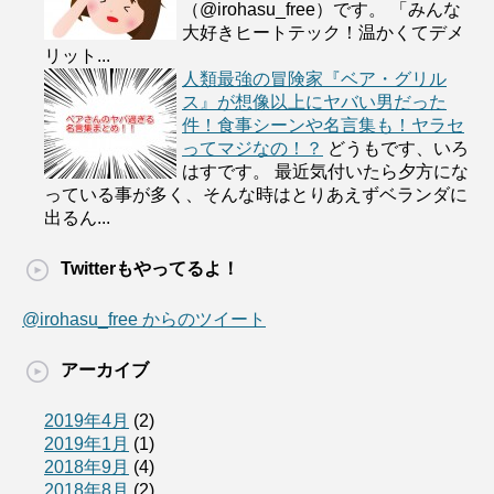
（@irohasu_free）です。 「みんな
大好きヒートテック！温かくてデメ
リット...
人類最強の冒険家『ベア・グリル
ス』が想像以上にヤバい男だった
件！食事シーンや名言集も！ヤラセ
ってマジなの！？
どうもです、いろ
はすです。 最近気付いたら夕方にな
っている事が多く、そんな時はとりあえずベランダに
出るん...
Twitterもやってるよ！
@irohasu_free からのツイート
アーカイブ
2019年4月
(2)
2019年1月
(1)
2018年9月
(4)
2018年8月
(2)