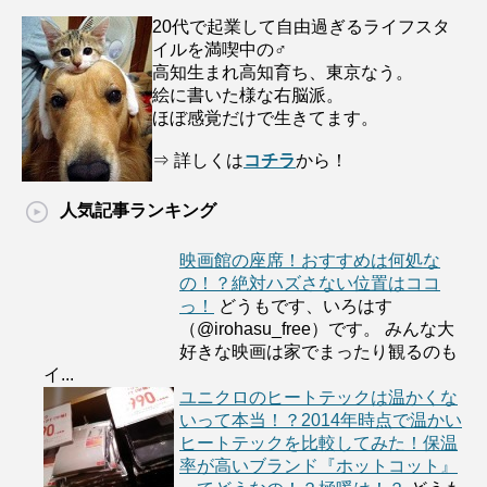
20代で起業して自由過ぎるライフスタ
イルを満喫中の♂
高知生まれ高知育ち、東京なう。
絵に書いた様な右脳派。
ほぼ感覚だけで生きてます。
⇒ 詳しくは
コチラ
から！
人気記事ランキング
映画館の座席！おすすめは何処な
の！？絶対ハズさない位置はココ
っ！
どうもです、いろはす
（@irohasu_free）です。 みんな大
好きな映画は家でまったり観るのも
イ...
ユニクロのヒートテックは温かくな
いって本当！？2014年時点で温かい
ヒートテックを比較してみた！保温
率が高いブランド『ホットコット』