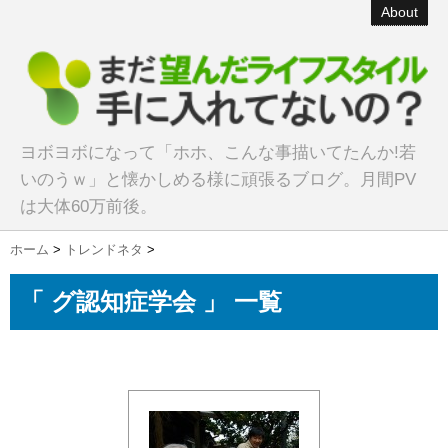
About
ヨボヨボになって「ホホ、こんな事描いてたんか!若
いのうｗ」と懐かしめる様に頑張るブログ。月間PV
は大体60万前後。
ホーム
>
トレンドネタ
>
「 グ認知症学会 」 一覧