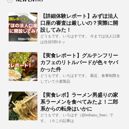
【詳細体験レポート】みずほ法人
口座の審査は厳しいの？実際に開
設してみた！
どうもです、いろはすです。 今までは法人口座
は住信SBIネッ
【実食レポート】グルテンフリー
カフェのリトルバードが色々ヤバ
かった件
どうもです、いろはすです。 最近、食事制限を
していて小麦製品
【実食レポ】ラーメン男盛りの家
系ラーメンを食べてみたよ！二郎
系からの転身はいかに
どうもです、いろはす（@irohasu_free）で
す。（※この記事は