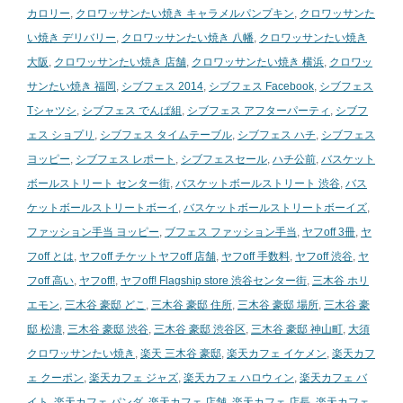
カロリー
,
クロワッサンたい焼き キャラメルパンプキン
,
クロワッサンた
い焼き デリバリー
,
クロワッサンたい焼き 八幡
,
クロワッサンたい焼き
大阪
,
クロワッサンたい焼き 店舗
,
クロワッサンたい焼き 横浜
,
クロワッ
サンたい焼き 福岡
,
シブフェス 2014
,
シブフェス Facebook
,
シブフェス
Tシャツシ
,
シブフェス でんぱ組
,
シブフェス アフターパーティ
,
シブフ
ェス ショプリ
,
シブフェス タイムテーブル
,
シブフェス ハチ
,
シブフェス
ヨッピー
,
シブフェス レポート
,
シブフェスセール
,
ハチ公前
,
バスケット
ボールストリート センター街
,
バスケットボールストリート 渋谷
,
バス
ケットボールストリートボーイ
,
バスケットボールストリートボーイズ
,
ファッション手当 ヨッピー
,
ブフェス ファッション手当
,
ヤフoff 3冊
,
ヤ
フoff とは
,
ヤフoff チケットヤフoff 店舗
,
ヤフoff 手数料
,
ヤフoff 渋谷
,
ヤ
フoff 高い
,
ヤフoff!
,
ヤフoff! Flagship store 渋谷センター街
,
三木谷 ホリ
エモン
,
三木谷 豪邸 どこ
,
三木谷 豪邸 住所
,
三木谷 豪邸 場所
,
三木谷 豪
邸 松濤
,
三木谷 豪邸 渋谷
,
三木谷 豪邸 渋谷区
,
三木谷 豪邸 神山町
,
大須
クロワッサンたい焼き
,
楽天 三木谷 豪邸
,
楽天カフェ イケメン
,
楽天カフ
ェ クーポン
,
楽天カフェ ジャズ
,
楽天カフェ ハロウィン
,
楽天カフェ バ
イト
,
楽天カフェ パンダ
,
楽天カフェ 店舗
,
楽天カフェ 店長
,
楽天カフェ