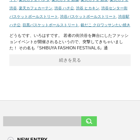
渋谷
,
楽天カフェカーテン
,
渋谷 ハチ公
,
渋谷 ヒカキン
,
渋谷センター街
バスケットボールストリート
,
渋谷バスケットボールストリート
,
渋谷駅
ハチ公
,
目黒バスケットボールストリート
,
銀だこ クロワッサンたい焼き
どうもです、いろはすです。 若者の街渋谷を舞台にしたファッシ
ョンイベントが開催されるというので、突撃してきちゃいまし
た！ その名も『SHIBUYA FASHION FESTIVAL.6』通
続きを見る
NEW ENTRY