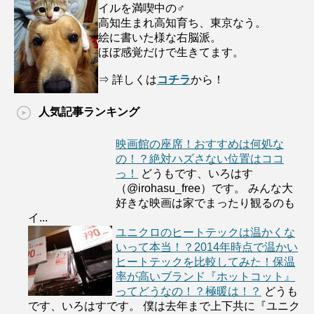
イルを満喫中の♂
高知生まれ高知育ち、東京なう。
絵に書いた様な右脳派。
ほぼ感覚だけで生きてます。
⇒ 詳しくは
コチラ
から！
人気記事ランキング
映画館の座席！おすすめは何処な
の！？絶対ハズさない位置はココ
っ！
どうもです、いろはす
（@irohasu_free）です。 みんな大
好きな映画は家でまったり観るのも
イ...
ユニクロのヒートテックは温かくな
いって本当！？2014年時点で温かい
ヒートテックを比較してみた！保温
率が高いブランド『ホットコット』
ってどうなの！？極暖は！？
どうも
です、いろはすです。 僕は去年まで上下共に『ユニク