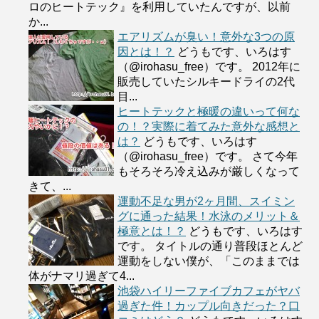
ロのヒートテック』を利用していたんですが、以前
か...
エアリズムが臭い！意外な3つの原
因とは！？
どうもです、いろはす
（@irohasu_free）です。 2012年に
販売していたシルキードライの2代
目...
ヒートテックと極暖の違いって何な
の！？実際に着てみた意外な感想と
は？
どうもです、いろはす
（@irohasu_free）です。 さて今年
もそろそろ冷え込みが厳しくなって
きて、...
運動不足な男が2ヶ月間、スイミン
グに通った結果！水泳のメリット＆
極意とは！？
どうもです、いろはす
です。 タイトルの通り普段ほとんど
運動をしない僕が、「このままでは
体がナマリ過ぎて4...
池袋ハイリーファイブカフェがヤバ
過ぎた件！カップル向きだった？口