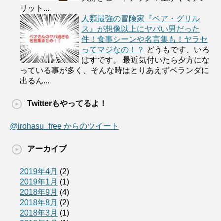
リット...
人類最強の冒険家『ベア・グリル
ス』が想像以上にヤバい男だった
件！食事シーンや名言集も！ヤラセ
ってマジなの！？
どうもです、いろ
はすです。 最近気付いたら夕方にな
っている事が多く、そんな時はとりあえずベランダに
出るん...
Twitterもやってるよ！
@irohasu_free からのツイート
アーカイブ
2019年4月
(2)
2019年1月
(1)
2018年9月
(4)
2018年8月
(2)
2018年3月
(1)