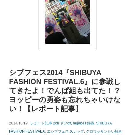
シブフェス2014『SHIBUYA
FASHION FESTIVAL.6』に参戦し
てきたよ！でんぱ組も出てた！？
ヨッピーの勇姿も忘れちゃいけな
い！【レポート記事】
2014/10/19 |
レポート記事
2ch ヤフoff
,
nujabes 錦織
,
SHIBUYA
FASHION FESTIVAL.6
,
エシブフェス スナップ
,
クロワッサンたい焼き