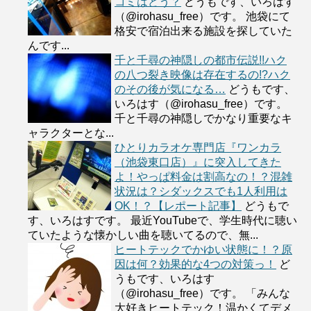
コミはどう？
どうもです、いろはす
（@irohasu_free）です。 池袋にて
格安で宿泊出来る施設を探していた
んです...
千と千尋の神隠しの都市伝説!!ハク
の八つ裂き映像は存在するの!?ハク
のその後が気になる…
どうもです、
いろはす（@irohasu_free）です。
千と千尋の神隠しでかなり重要なキ
ャラクターとな...
ひとりカラオケ専門店『ワンカラ
（池袋東口店）』に突入してきた
よ！やっぱ料金は割高なの！？混雑
状況は？シダックスでも1人利用は
OK！？【レポート記事】
どうもで
す、いろはすです。 最近YouTubeで、学生時代に聴い
ていたような懐かしい曲を聴いてるので、無...
ヒートテックでかゆい状態に！？原
因は何？効果的な4つの対策っ！
ど
うもです、いろはす
（@irohasu_free）です。 「みんな
大好きヒートテック！温かくてデメ