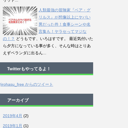
リット...
人類最強の冒険家『ベア・グ
リルス』が想像以上にヤバい
男だった件！食事シーンや名
言集も！ヤラセってマジな
の！？
どうもです、いろはすです。 最近気付いた
ら夕方になっている事が多く、そんな時はとりあ
えずベランダに出るん...
Twitterもやってるよ！
irohasu_free からのツイート
アーカイブ
2019年4月
(2)
2019年1月
(1)