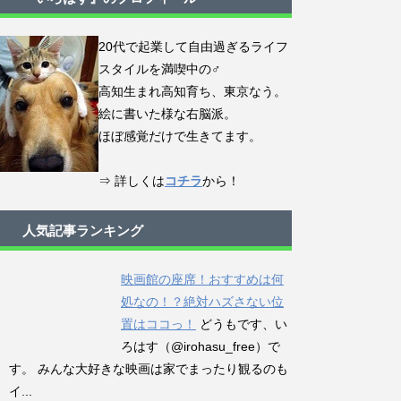
20代で起業して自由過ぎるライフ
スタイルを満喫中の♂
高知生まれ高知育ち、東京なう。
絵に書いた様な右脳派。
ほぼ感覚だけで生きてます。
⇒ 詳しくは
コチラ
から！
人気記事ランキング
映画館の座席！おすすめは何
処なの！？絶対ハズさない位
置はココっ！
どうもです、い
ろはす（@irohasu_free）で
す。 みんな大好きな映画は家でまったり観るのも
イ...