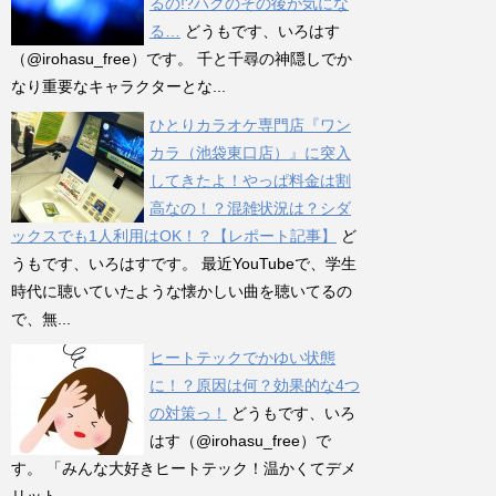
るの!?ハクのその後が気にな
る…
どうもです、いろはす
（@irohasu_free）です。 千と千尋の神隠しでか
なり重要なキャラクターとな...
ひとりカラオケ専門店『ワン
カラ（池袋東口店）』に突入
してきたよ！やっぱ料金は割
高なの！？混雑状況は？シダ
ックスでも1人利用はOK！？【レポート記事】
ど
うもです、いろはすです。 最近YouTubeで、学生
時代に聴いていたような懐かしい曲を聴いてるの
で、無...
ヒートテックでかゆい状態
に！？原因は何？効果的な4つ
の対策っ！
どうもです、いろ
はす（@irohasu_free）で
す。 「みんな大好きヒートテック！温かくてデメ