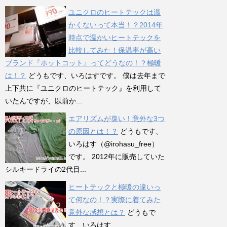
ユニクロのヒートテックは温
かくないって本当！？2014年
時点で温かいヒートテックを
比較してみた！保温率が高い
ブランド『ホットコット』ってどうなの！？極暖
は！？
どうもです、いろはすです。 僕は去年まで
上下共に『ユニクロのヒートテック』を利用して
いたんですが、以前か...
エアリズムが臭い！意外な3つ
の原因とは！？
どうもです、
いろはす（@irohasu_free）
です。 2012年に販売していた
シルキードライの2代目...
ヒートテックと極暖の違いっ
て何なの！？実際に着てみた
意外な感想とは？
どうもで
す、いろはす