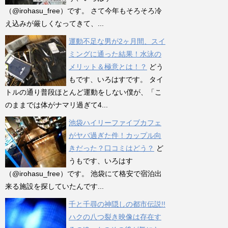
（@irohasu_free）です。 さて今年もそろそろ冷
え込みが厳しくなってきて、...
運動不足な男が2ヶ月間、スイ
ミングに通った結果！水泳の
メリット＆極意とは！？
どう
もです、いろはすです。 タイ
トルの通り普段ほとんど運動をしない僕が、「こ
のままでは体がナマリ過ぎて4...
池袋ハイリーファイブカフェ
がヤバ過ぎた件！カップル向
きだった？口コミはどう？
ど
うもです、いろはす
（@irohasu_free）です。 池袋にて格安で宿泊出
来る施設を探していたんです...
千と千尋の神隠しの都市伝説!!
ハクの八つ裂き映像は存在す