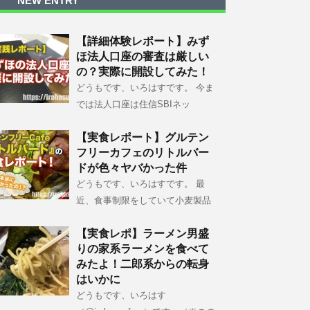
NEW ENTRY
【詳細体験レポート】みず
ほ法人口座の審査は厳しい
の？実際に開設してみた！
どうもです、いろはすです。 今ま
では法人口座は住信SBIネッ
【実食レポート】グルテン
フリーカフェのリトルバー
ドが色々ヤバかった件
どうもです、いろはすです。 最
近、食事制限をしていて小麦製品
【実食レポ】ラーメン男盛
りの家系ラーメンを食べて
みたよ！二郎系からの転身
はいかに
どうもです、いろはす