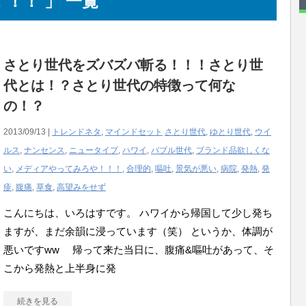
！！ 」 一覧
さとり世代をズバズバ斬る！！！さとり世
代とは！？さとり世代の特徴って何な
の！？
2013/09/13 |
トレンドネタ
,
マインドセット
さとり世代
,
ゆとり世代
,
ウイ
ルス
,
ナンセンス
,
ニュータイプ
,
ハワイ
,
バブル世代
,
ブランド品欲しくな
い
,
メディアやってみろや！！！
,
合理的
,
嘔吐
,
景気が悪い
,
病院
,
発熱
,
発
疹
,
腹痛
,
草食
,
高望みをせず
こんにちは、いろはすです。 ハワイから帰国して少し発ち
ますが、まだ余韻に浸っています（笑） というか、体調が
悪いですww 帰って来た当日に、腹痛&嘔吐があって、そ
こから発熱と上半身に発
続きを見る