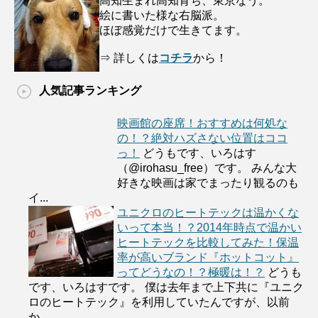
高知生まれ高知育ち、東京なう。
絵に書いた様な右脳派。
ほぼ感覚だけで生きてます。
⇒ 詳しくは
コチラ
から！
人気記事ランキング
映画館の座席！おすすめは何処な
の！？絶対ハズさない位置はココ
っ！
どうもです、いろはす
（@irohasu_free）です。 みんな大
好きな映画は家でまったり観るのも
イ...
ユニクロのヒートテックは温かくな
いって本当！？2014年時点で温かい
ヒートテックを比較してみた！保温
率が高いブランド『ホットコット』
ってどうなの！？極暖は！？
どうも
です、いろはすです。 僕は去年まで上下共に『ユニク
ロのヒートテック』を利用していたんですが、以前
か...