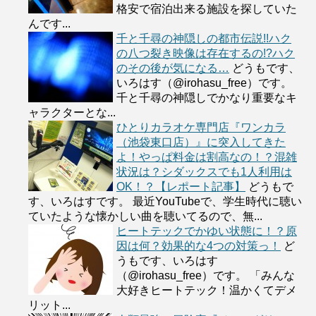
格安で宿泊出来る施設を探していた
んです...
千と千尋の神隠しの都市伝説!!ハク
の八つ裂き映像は存在するの!?ハク
のその後が気になる…
どうもです、
いろはす（@irohasu_free）です。
千と千尋の神隠しでかなり重要なキ
ャラクターとな...
ひとりカラオケ専門店『ワンカラ
（池袋東口店）』に突入してきた
よ！やっぱ料金は割高なの！？混雑
状況は？シダックスでも1人利用は
OK！？【レポート記事】
どうもで
す、いろはすです。 最近YouTubeで、学生時代に聴い
ていたような懐かしい曲を聴いてるので、無...
ヒートテックでかゆい状態に！？原
因は何？効果的な4つの対策っ！
ど
うもです、いろはす
（@irohasu_free）です。 「みんな
大好きヒートテック！温かくてデメ
リット...