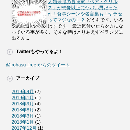
人類最強の冒険家『ベア・グリル
ス』が想像以上にヤバい男だった
件！食事シーンや名言集も！ヤラセ
ってマジなの！？
どうもです、いろ
はすです。 最近気付いたら夕方にな
っている事が多く、そんな時はとりあえずベランダに
出るん...
Twitterもやってるよ！
@irohasu_free からのツイート
アーカイブ
2019年4月
(2)
2019年1月
(1)
2018年9月
(4)
2018年8月
(2)
2018年3月
(1)
2018年1月
(1)
2017年12月
(1)