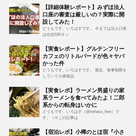
【詳細体験レポート】みずほ法人
口座の審査は厳しいの？実際に開
設してみた！
どうもです、いろはすです。 今までは法人口座
は住信SBIネッ
【実食レポート】グルテンフリー
カフェのリトルバードが色々ヤバ
かった件
どうもです、いろはすです。 最近、食事制限を
していて小麦製品
【実食レポ】ラーメン男盛りの家
系ラーメンを食べてみたよ！二郎
系からの転身はいかに
どうもです、いろはす（@irohasu_free）で
す。（※この記事は
【宿泊レポ】小樽のとほ宿『小さ