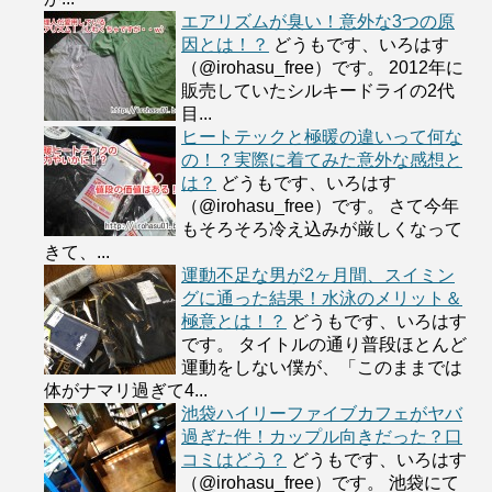
エアリズムが臭い！意外な3つの原
因とは！？
どうもです、いろはす
（@irohasu_free）です。 2012年に
販売していたシルキードライの2代
目...
ヒートテックと極暖の違いって何な
の！？実際に着てみた意外な感想と
は？
どうもです、いろはす
（@irohasu_free）です。 さて今年
もそろそろ冷え込みが厳しくなって
きて、...
運動不足な男が2ヶ月間、スイミン
グに通った結果！水泳のメリット＆
極意とは！？
どうもです、いろはす
です。 タイトルの通り普段ほとんど
運動をしない僕が、「このままでは
体がナマリ過ぎて4...
池袋ハイリーファイブカフェがヤバ
過ぎた件！カップル向きだった？口
コミはどう？
どうもです、いろはす
（@irohasu_free）です。 池袋にて