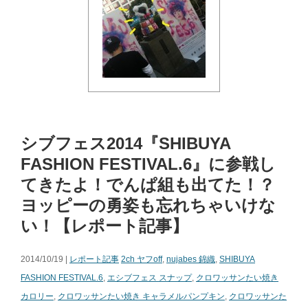
シブフェス2014『SHIBUYA
FASHION FESTIVAL.6』に参戦し
てきたよ！でんぱ組も出てた！？
ヨッピーの勇姿も忘れちゃいけな
い！【レポート記事】
2014/10/19 |
レポート記事
2ch ヤフoff
,
nujabes 錦織
,
SHIBUYA
FASHION FESTIVAL.6
,
エシブフェス スナップ
,
クロワッサンたい焼き
カロリー
,
クロワッサンたい焼き キャラメルパンプキン
,
クロワッサンた