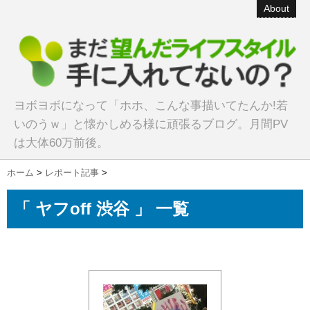
About
ヨボヨボになって「ホホ、こんな事描いてたんか!若
いのうｗ」と懐かしめる様に頑張るブログ。月間PV
は大体60万前後。
ホーム
>
レポート記事
>
「 ヤフoff 渋谷 」 一覧