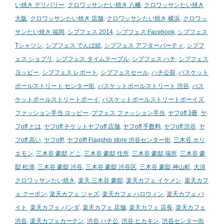
い焼き デリバリー
,
クロワッサンたい焼き 八幡
,
クロワッサンたい焼き
大阪
,
クロワッサンたい焼き 店舗
,
クロワッサンたい焼き 横浜
,
クロワッ
サンたい焼き 福岡
,
シブフェス 2014
,
シブフェス Facebook
,
シブフェス
Tシャツシ
,
シブフェス でんぱ組
,
シブフェス アフターパーティ
,
シブフ
ェス ショプリ
,
シブフェス タイムテーブル
,
シブフェス ハチ
,
シブフェス
ヨッピー
,
シブフェス レポート
,
シブフェスセール
,
ハチ公前
,
バスケット
ボールストリート センター街
,
バスケットボールストリート 渋谷
,
バス
ケットボールストリートボーイ
,
バスケットボールストリートボーイズ
,
ファッション手当 ヨッピー
,
ブフェス ファッション手当
,
ヤフoff 3冊
,
ヤ
フoff とは
,
ヤフoff チケットヤフoff 店舗
,
ヤフoff 手数料
,
ヤフoff 渋谷
,
ヤ
フoff 高い
,
ヤフoff!
,
ヤフoff! Flagship store 渋谷センター街
,
三木谷 ホリ
エモン
,
三木谷 豪邸 どこ
,
三木谷 豪邸 住所
,
三木谷 豪邸 場所
,
三木谷 豪
邸 松濤
,
三木谷 豪邸 渋谷
,
三木谷 豪邸 渋谷区
,
三木谷 豪邸 神山町
,
大須
クロワッサンたい焼き
,
楽天 三木谷 豪邸
,
楽天カフェ イケメン
,
楽天カフ
ェ クーポン
,
楽天カフェ ジャズ
,
楽天カフェ ハロウィン
,
楽天カフェ バ
イト
,
楽天カフェ パンダ
,
楽天カフェ 店舗
,
楽天カフェ 店長
,
楽天カフェ
渋谷
,
楽天カフェカーテン
,
渋谷 ハチ公
,
渋谷 ヒカキン
,
渋谷センター街