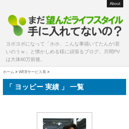
About
ヨボヨボになって「ホホ、こんな事描いてたんか!若
いのうｗ」と懐かしめる様に頑張るブログ。月間PV
は大体60万前後。
ホーム
>
WEBサービス系
>
「 ヨッピー 実績 」 一覧