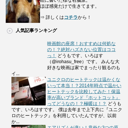
絵に書いた様な右脳派。
ほぼ感覚だけで生きてます。
⇒ 詳しくは
コチラ
から！
人気記事ランキング
映画館の座席！おすすめは何処な
の！？絶対ハズさない位置はココ
っ！
どうもです、いろはす
（@irohasu_free）です。 みんな大
好きな映画は家でまったり観るのも
イ...
ユニクロのヒートテックは温かくな
いって本当！？2014年時点で温かい
ヒートテックを比較してみた！保温
率が高いブランド『ホットコット』
ってどうなの！？極暖は！？
どうも
です、いろはすです。 僕は去年まで上下共に『ユニク
ロのヒートテック』を利用していたんですが、以前
か...
エアリズムが臭い！意外な3つの原