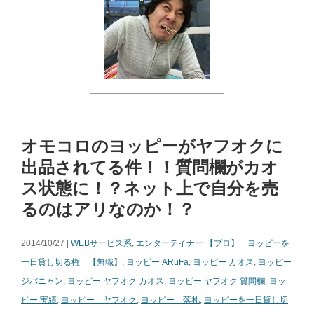
オモコロのヨッピーがヤフオクに
出品されてる件！！質問欄がカオ
ス状態に！？ネット上で自分を売
るのはアリなのか！？
2014/10/27 |
WEBサービス系
,
エンターテイナー
【プロ】 ヨッピーを
一日貸し切る権 【無職】
,
ヨッピー ARuFa
,
ヨッピー カオス
,
ヨッピー
ジバニャン
,
ヨッピー ヤフオク カオス
,
ヨッピー ヤフオク 質問欄
,
ヨッ
ピー 実績
,
ヨッピー ヤフオク
,
ヨッピー 落札
,
ヨッピーを一日貸し切