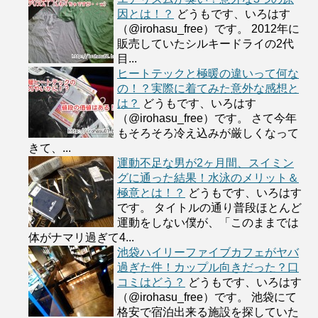
因とは！？
どうもです、いろはす
（@irohasu_free）です。 2012年に
販売していたシルキードライの2代
目...
ヒートテックと極暖の違いって何な
の！？実際に着てみた意外な感想と
は？
どうもです、いろはす
（@irohasu_free）です。 さて今年
もそろそろ冷え込みが厳しくなって
きて、...
運動不足な男が2ヶ月間、スイミン
グに通った結果！水泳のメリット＆
極意とは！？
どうもです、いろはす
です。 タイトルの通り普段ほとんど
運動をしない僕が、「このままでは
体がナマリ過ぎて4...
池袋ハイリーファイブカフェがヤバ
過ぎた件！カップル向きだった？口
コミはどう？
どうもです、いろはす
（@irohasu_free）です。 池袋にて
格安で宿泊出来る施設を探していた