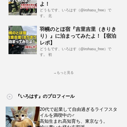
よ！
どうもです、いろはす（@irohasu_free）で
す。 北
羽幌のとほ宿『吉里吉里（きりき
り）』に泊まってみたよ！【宿泊
レポ】
どうもです、いろはす（@irohasu_free）で
す。 初
→もっと見る
『いろはす』のプロフィール
20代で起業して自由過ぎるライフスタ
イルを満喫中の♂
高知生まれ高知育ち、東京なう。