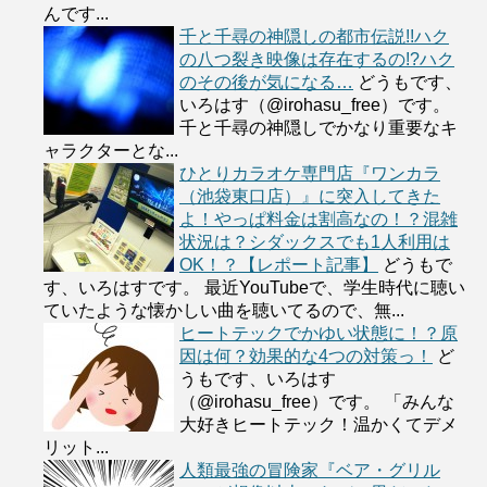
んです...
千と千尋の神隠しの都市伝説!!ハク
の八つ裂き映像は存在するの!?ハク
のその後が気になる…
どうもです、
いろはす（@irohasu_free）です。
千と千尋の神隠しでかなり重要なキ
ャラクターとな...
ひとりカラオケ専門店『ワンカラ
（池袋東口店）』に突入してきた
よ！やっぱ料金は割高なの！？混雑
状況は？シダックスでも1人利用は
OK！？【レポート記事】
どうもで
す、いろはすです。 最近YouTubeで、学生時代に聴い
ていたような懐かしい曲を聴いてるので、無...
ヒートテックでかゆい状態に！？原
因は何？効果的な4つの対策っ！
ど
うもです、いろはす
（@irohasu_free）です。 「みんな
大好きヒートテック！温かくてデメ
リット...
人類最強の冒険家『ベア・グリル