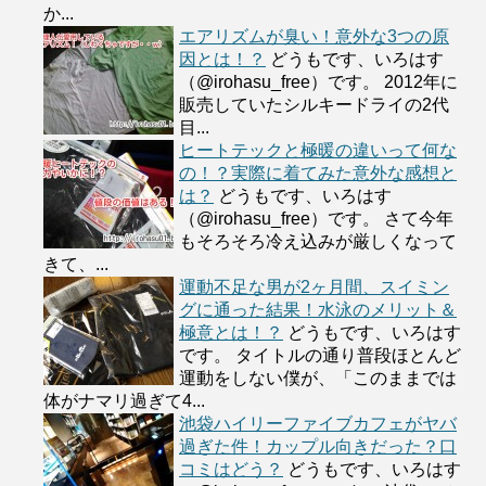
か...
エアリズムが臭い！意外な3つの原
因とは！？
どうもです、いろはす
（@irohasu_free）です。 2012年に
販売していたシルキードライの2代
目...
ヒートテックと極暖の違いって何な
の！？実際に着てみた意外な感想と
は？
どうもです、いろはす
（@irohasu_free）です。 さて今年
もそろそろ冷え込みが厳しくなって
きて、...
運動不足な男が2ヶ月間、スイミン
グに通った結果！水泳のメリット＆
極意とは！？
どうもです、いろはす
です。 タイトルの通り普段ほとんど
運動をしない僕が、「このままでは
体がナマリ過ぎて4...
池袋ハイリーファイブカフェがヤバ
過ぎた件！カップル向きだった？口
コミはどう？
どうもです、いろはす