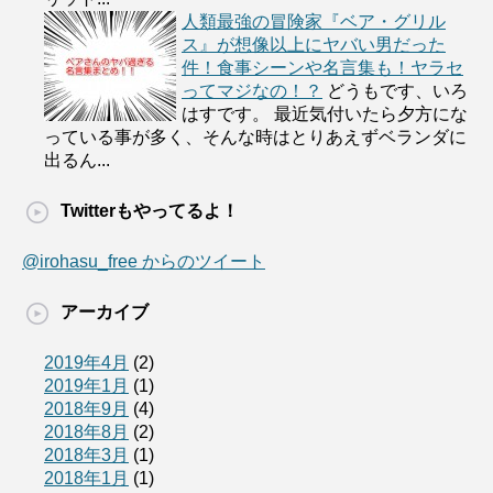
人類最強の冒険家『ベア・グリル
ス』が想像以上にヤバい男だった
件！食事シーンや名言集も！ヤラセ
ってマジなの！？
どうもです、いろ
はすです。 最近気付いたら夕方にな
っている事が多く、そんな時はとりあえずベランダに
出るん...
Twitterもやってるよ！
@irohasu_free からのツイート
アーカイブ
2019年4月
(2)
2019年1月
(1)
2018年9月
(4)
2018年8月
(2)
2018年3月
(1)
2018年1月
(1)