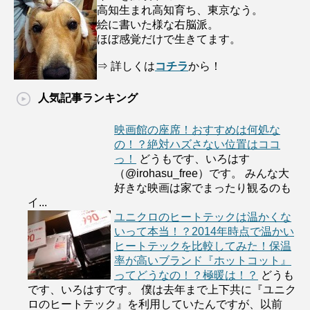
高知生まれ高知育ち、東京なう。
絵に書いた様な右脳派。
ほぼ感覚だけで生きてます。
⇒ 詳しくは
コチラ
から！
人気記事ランキング
映画館の座席！おすすめは何処な
の！？絶対ハズさない位置はココ
っ！
どうもです、いろはす
（@irohasu_free）です。 みんな大
好きな映画は家でまったり観るのも
イ...
ユニクロのヒートテックは温かくな
いって本当！？2014年時点で温かい
ヒートテックを比較してみた！保温
率が高いブランド『ホットコット』
ってどうなの！？極暖は！？
どうも
です、いろはすです。 僕は去年まで上下共に『ユニク
ロのヒートテック』を利用していたんですが、以前