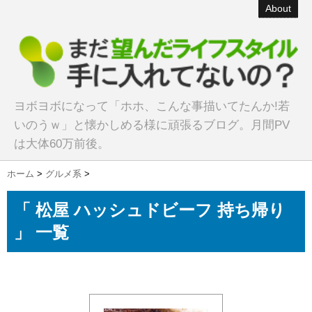
About
ヨボヨボになって「ホホ、こんな事描いてたんか!若
いのうｗ」と懐かしめる様に頑張るブログ。月間PV
は大体60万前後。
ホーム
>
グルメ系
>
「 松屋 ハッシュドビーフ 持ち帰り
」 一覧