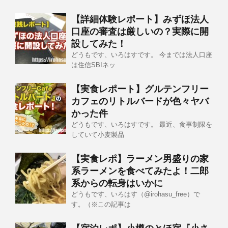
【詳細体験レポート】みずほ法人
口座の審査は厳しいの？実際に開
設してみた！
どうもです、いろはすです。 今までは法人口座
は住信SBIネッ
【実食レポート】グルテンフリー
カフェのリトルバードが色々ヤバ
かった件
どうもです、いろはすです。 最近、食事制限を
していて小麦製品
【実食レポ】ラーメン男盛りの家
系ラーメンを食べてみたよ！二郎
系からの転身はいかに
どうもです、いろはす（@irohasu_free）で
す。（※この記事は