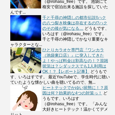
（@irohasu_free）です。 池袋にて
格安で宿泊出来る施設を探していた
んです...
千と千尋の神隠しの都市伝説!!ハク
の八つ裂き映像は存在するの!?ハク
のその後が気になる…
どうもです、
いろはす（@irohasu_free）です。
千と千尋の神隠しでかなり重要なキ
ャラクターとな...
ひとりカラオケ専門店『ワンカラ
（池袋東口店）』に突入してきた
よ！やっぱ料金は割高なの！？混雑
状況は？シダックスでも1人利用は
OK！？【レポート記事】
どうもで
す、いろはすです。 最近YouTubeで、学生時代に聴い
ていたような懐かしい曲を聴いてるので、無...
ヒートテックでかゆい状態に！？原
因は何？効果的な4つの対策っ！
ど
うもです、いろはす
（@irohasu_free）です。 「みんな
大好きヒートテック！温かくてデメ
リット...