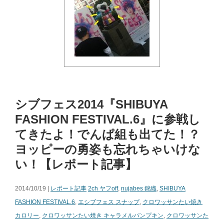
シブフェス2014『SHIBUYA
FASHION FESTIVAL.6』に参戦し
てきたよ！でんぱ組も出てた！？
ヨッピーの勇姿も忘れちゃいけな
い！【レポート記事】
2014/10/19 |
レポート記事
2ch ヤフoff
,
nujabes 錦織
,
SHIBUYA
FASHION FESTIVAL.6
,
エシブフェス スナップ
,
クロワッサンたい焼き
カロリー
,
クロワッサンたい焼き キャラメルパンプキン
,
クロワッサンた