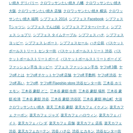
い焼き デリバリー
,
クロワッサンたい焼き 八幡
,
クロワッサンたい焼き
大阪
,
クロワッサンたい焼き 店舗
,
クロワッサンたい焼き 横浜
,
クロワッ
サンたい焼き 福岡
,
シブフェス 2014
,
シブフェス Facebook
,
シブフェス
Tシャツシ
,
シブフェス でんぱ組
,
シブフェス アフターパーティ
,
シブフ
ェス ショプリ
,
シブフェス タイムテーブル
,
シブフェス ハチ
,
シブフェス
ヨッピー
,
シブフェス レポート
,
シブフェスセール
,
ハチ公前
,
バスケット
ボールストリート センター街
,
バスケットボールストリート 渋谷
,
バス
ケットボールストリートボーイ
,
バスケットボールストリートボーイズ
,
ファッション手当 ヨッピー
,
ブフェス ファッション手当
,
ヤフoff 3冊
,
ヤ
フoff とは
,
ヤフoff チケットヤフoff 店舗
,
ヤフoff 手数料
,
ヤフoff 渋谷
,
ヤ
フoff 高い
,
ヤフoff!
,
ヤフoff! Flagship store 渋谷センター街
,
三木谷 ホリ
エモン
,
三木谷 豪邸 どこ
,
三木谷 豪邸 住所
,
三木谷 豪邸 場所
,
三木谷 豪
邸 松濤
,
三木谷 豪邸 渋谷
,
三木谷 豪邸 渋谷区
,
三木谷 豪邸 神山町
,
大須
クロワッサンたい焼き
,
楽天 三木谷 豪邸
,
楽天カフェ イケメン
,
楽天カフ
ェ クーポン
,
楽天カフェ ジャズ
,
楽天カフェ ハロウィン
,
楽天カフェ バ
イト
,
楽天カフェ パンダ
,
楽天カフェ 店舗
,
楽天カフェ 店長
,
楽天カフェ
渋谷
,
楽天カフェカーテン
,
渋谷 ハチ公
,
渋谷 ヒカキン
,
渋谷センター街