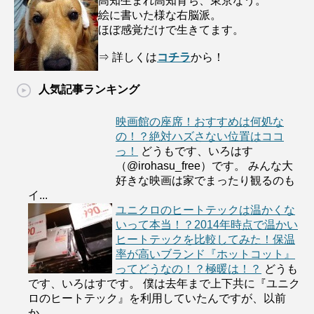
高知生まれ高知育ち、東京なう。
絵に書いた様な右脳派。
ほぼ感覚だけで生きてます。
⇒ 詳しくは
コチラ
から！
人気記事ランキング
映画館の座席！おすすめは何処な
の！？絶対ハズさない位置はココ
っ！
どうもです、いろはす
（@irohasu_free）です。 みんな大
好きな映画は家でまったり観るのも
イ...
ユニクロのヒートテックは温かくな
いって本当！？2014年時点で温かい
ヒートテックを比較してみた！保温
率が高いブランド『ホットコット』
ってどうなの！？極暖は！？
どうも
です、いろはすです。 僕は去年まで上下共に『ユニク
ロのヒートテック』を利用していたんですが、以前
か...