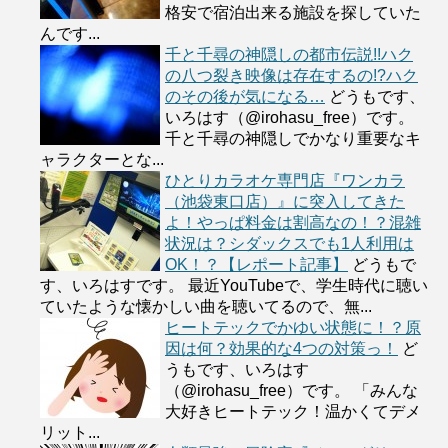
格安で宿泊出来る施設を探していた
んです...
千と千尋の神隠しの都市伝説!!ハク
の八つ裂き映像は存在するの!?ハク
のその後が気になる…
どうもです、
いろはす（@irohasu_free）です。
千と千尋の神隠しでかなり重要なキ
ャラクターとな...
ひとりカラオケ専門店『ワンカラ
（池袋東口店）』に突入してきた
よ！やっぱ料金は割高なの！？混雑
状況は？シダックスでも1人利用は
OK！？【レポート記事】
どうもで
す、いろはすです。 最近YouTubeで、学生時代に聴い
ていたような懐かしい曲を聴いてるので、無...
ヒートテックでかゆい状態に！？原
因は何？効果的な4つの対策っ！
ど
うもです、いろはす
（@irohasu_free）です。 「みんな
大好きヒートテック！温かくてデメ
リット...