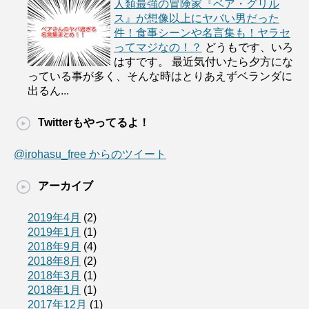
人類最強の冒険家『ベア・グリル
ス』が想像以上にヤバい男だった
件！食事シーンや名言集も！ヤラセ
ってマジなの！？
どうもです、いろ
はすです。 最近気付いたら夕方にな
っている事が多く、そんな時はとりあえずベランダに
出るん...
Twitterもやってるよ！
@irohasu_free からのツイート
アーカイブ
2019年4月
(2)
2019年1月
(1)
2018年9月
(4)
2018年8月
(2)
2018年3月
(1)
2018年1月
(1)
2017年12月
(1)