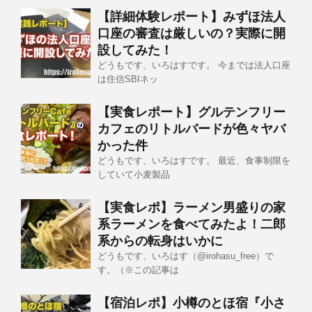
【詳細体験レポート】みずほ法人
口座の審査は厳しいの？実際に開
設してみた！
どうもです、いろはすです。 今までは法人口座
は住信SBIネッ
【実食レポート】グルテンフリー
カフェのリトルバードが色々ヤバ
かった件
どうもです、いろはすです。 最近、食事制限を
していて小麦製品
【実食レポ】ラーメン男盛りの家
系ラーメンを食べてみたよ！二郎
系からの転身はいかに
どうもです、いろはす（@irohasu_free）で
す。（※この記事は
【宿泊レポ】小樽のとほ宿『小さ