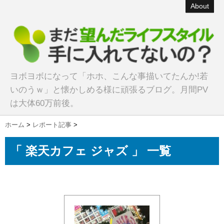
About
ヨボヨボになって「ホホ、こんな事描いてたんか!若
いのうｗ」と懐かしめる様に頑張るブログ。月間PV
は大体60万前後。
ホーム
>
レポート記事
>
「 楽天カフェ ジャズ 」 一覧