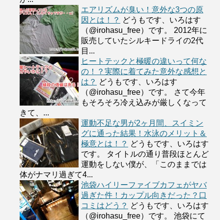
エアリズムが臭い！意外な3つの原
因とは！？
どうもです、いろはす
（@irohasu_free）です。 2012年に
販売していたシルキードライの2代
目...
ヒートテックと極暖の違いって何な
の！？実際に着てみた意外な感想と
は？
どうもです、いろはす
（@irohasu_free）です。 さて今年
もそろそろ冷え込みが厳しくなって
きて、...
運動不足な男が2ヶ月間、スイミン
グに通った結果！水泳のメリット＆
極意とは！？
どうもです、いろはす
です。 タイトルの通り普段ほとんど
運動をしない僕が、「このままでは
体がナマリ過ぎて4...
池袋ハイリーファイブカフェがヤバ
過ぎた件！カップル向きだった？口
コミはどう？
どうもです、いろはす
（@irohasu_free）です。 池袋にて