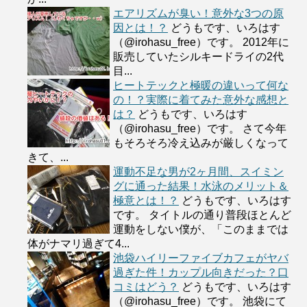
エアリズムが臭い！意外な3つの原
因とは！？
どうもです、いろはす
（@irohasu_free）です。 2012年に
販売していたシルキードライの2代
目...
ヒートテックと極暖の違いって何な
の！？実際に着てみた意外な感想と
は？
どうもです、いろはす
（@irohasu_free）です。 さて今年
もそろそろ冷え込みが厳しくなって
きて、...
運動不足な男が2ヶ月間、スイミン
グに通った結果！水泳のメリット＆
極意とは！？
どうもです、いろはす
です。 タイトルの通り普段ほとんど
運動をしない僕が、「このままでは
体がナマリ過ぎて4...
池袋ハイリーファイブカフェがヤバ
過ぎた件！カップル向きだった？口
コミはどう？
どうもです、いろはす
（@irohasu_free）です。 池袋にて