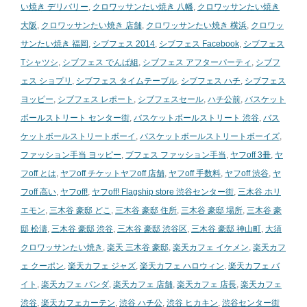
い焼き デリバリー
,
クロワッサンたい焼き 八幡
,
クロワッサンたい焼き
大阪
,
クロワッサンたい焼き 店舗
,
クロワッサンたい焼き 横浜
,
クロワッ
サンたい焼き 福岡
,
シブフェス 2014
,
シブフェス Facebook
,
シブフェス
Tシャツシ
,
シブフェス でんぱ組
,
シブフェス アフターパーティ
,
シブフ
ェス ショプリ
,
シブフェス タイムテーブル
,
シブフェス ハチ
,
シブフェス
ヨッピー
,
シブフェス レポート
,
シブフェスセール
,
ハチ公前
,
バスケット
ボールストリート センター街
,
バスケットボールストリート 渋谷
,
バス
ケットボールストリートボーイ
,
バスケットボールストリートボーイズ
,
ファッション手当 ヨッピー
,
ブフェス ファッション手当
,
ヤフoff 3冊
,
ヤ
フoff とは
,
ヤフoff チケットヤフoff 店舗
,
ヤフoff 手数料
,
ヤフoff 渋谷
,
ヤ
フoff 高い
,
ヤフoff!
,
ヤフoff! Flagship store 渋谷センター街
,
三木谷 ホリ
エモン
,
三木谷 豪邸 どこ
,
三木谷 豪邸 住所
,
三木谷 豪邸 場所
,
三木谷 豪
邸 松濤
,
三木谷 豪邸 渋谷
,
三木谷 豪邸 渋谷区
,
三木谷 豪邸 神山町
,
大須
クロワッサンたい焼き
,
楽天 三木谷 豪邸
,
楽天カフェ イケメン
,
楽天カフ
ェ クーポン
,
楽天カフェ ジャズ
,
楽天カフェ ハロウィン
,
楽天カフェ バ
イト
,
楽天カフェ パンダ
,
楽天カフェ 店舗
,
楽天カフェ 店長
,
楽天カフェ
渋谷
,
楽天カフェカーテン
,
渋谷 ハチ公
,
渋谷 ヒカキン
,
渋谷センター街