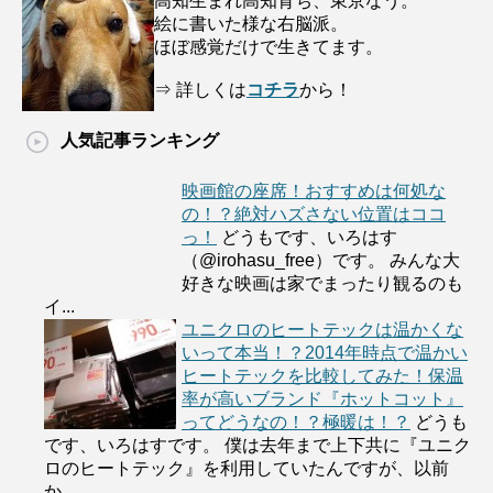
高知生まれ高知育ち、東京なう。
絵に書いた様な右脳派。
ほぼ感覚だけで生きてます。
⇒ 詳しくは
コチラ
から！
人気記事ランキング
映画館の座席！おすすめは何処な
の！？絶対ハズさない位置はココ
っ！
どうもです、いろはす
（@irohasu_free）です。 みんな大
好きな映画は家でまったり観るのも
イ...
ユニクロのヒートテックは温かくな
いって本当！？2014年時点で温かい
ヒートテックを比較してみた！保温
率が高いブランド『ホットコット』
ってどうなの！？極暖は！？
どうも
です、いろはすです。 僕は去年まで上下共に『ユニク
ロのヒートテック』を利用していたんですが、以前
か...