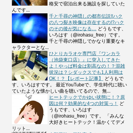
格安で宿泊出来る施設を探していた
んです...
千と千尋の神隠しの都市伝説!!ハク
の八つ裂き映像は存在するの!?ハク
のその後が気になる…
どうもです、
いろはす（@irohasu_free）です。
千と千尋の神隠しでかなり重要なキ
ャラクターとな...
ひとりカラオケ専門店『ワンカラ
（池袋東口店）』に突入してきた
よ！やっぱ料金は割高なの！？混雑
状況は？シダックスでも1人利用は
OK！？【レポート記事】
どうもで
す、いろはすです。 最近YouTubeで、学生時代に聴い
ていたような懐かしい曲を聴いてるので、無...
ヒートテックでかゆい状態に！？原
因は何？効果的な4つの対策っ！
ど
うもです、いろはす
（@irohasu_free）です。 「みんな
大好きヒートテック！温かくてデメ
リット...