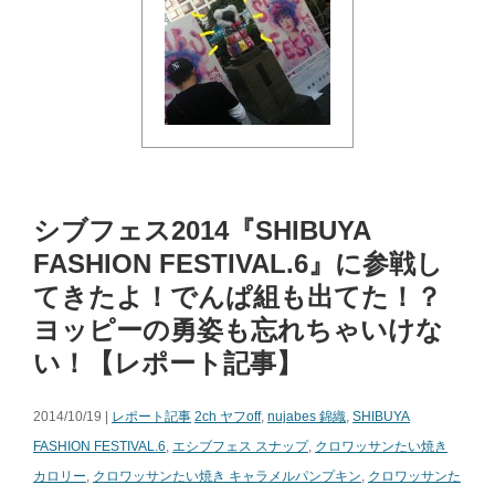
シブフェス2014『SHIBUYA
FASHION FESTIVAL.6』に参戦し
てきたよ！でんぱ組も出てた！？
ヨッピーの勇姿も忘れちゃいけな
い！【レポート記事】
2014/10/19 |
レポート記事
2ch ヤフoff
,
nujabes 錦織
,
SHIBUYA
FASHION FESTIVAL.6
,
エシブフェス スナップ
,
クロワッサンたい焼き
カロリー
,
クロワッサンたい焼き キャラメルパンプキン
,
クロワッサンた