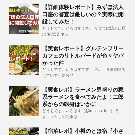
【詳細体験レポート】みずほ法人
口座の審査は厳しいの？実際に開
設してみた！
どうもです、いろはすです。 今までは法人口座
は住信SBIネッ
【実食レポート】グルテンフリー
カフェのリトルバードが色々ヤバ
かった件
どうもです、いろはすです。 最近、食事制限を
していて小麦製品
【実食レポ】ラーメン男盛りの家
系ラーメンを食べてみたよ！二郎
系からの転身はいかに
どうもです、いろはす（@irohasu_free）で
す。（※この記事は
【宿泊レポ】小樽のとほ宿『小さ