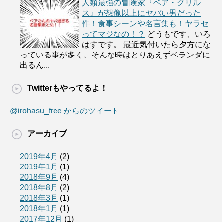
人類最強の冒険家『ベア・グリル
ス』が想像以上にヤバい男だった
件！食事シーンや名言集も！ヤラセ
ってマジなの！？
どうもです、いろ
はすです。 最近気付いたら夕方にな
っている事が多く、そんな時はとりあえずベランダに
出るん...
Twitterもやってるよ！
@irohasu_free からのツイート
アーカイブ
2019年4月
(2)
2019年1月
(1)
2018年9月
(4)
2018年8月
(2)
2018年3月
(1)
2018年1月
(1)
2017年12月
(1)