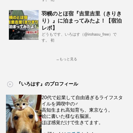
羽幌のとほ宿『吉里吉里（きりき
り）』に泊まってみたよ！【宿泊
レポ】
どうもです、いろはす（@irohasu_free）で
す。 初
→もっと見る
『いろはす』のプロフィール
20代で起業して自由過ぎるライフスタ
イルを満喫中の♂
高知生まれ高知育ち、東京なう。
絵に書いた様な右脳派。
ほぼ感覚だけで生きてます。