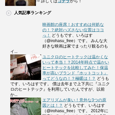
⇒ 詳しくは
コチラ
から！
人気記事ランキング
映画館の座席！おすすめは何処な
の！？絶対ハズさない位置はココ
っ！
どうもです、いろはす
（@irohasu_free）です。 みんな大
好きな映画は家でまったり観るのも
イ...
ユニクロのヒートテックは温かくな
いって本当！？2014年時点で温かい
ヒートテックを比較してみた！保温
率が高いブランド『ホットコット』
ってどうなの！？極暖は！？
どうも
です、いろはすです。 僕は去年まで上下共に『ユニク
ロのヒートテック』を利用していたんですが、以前
か...
エアリズムが臭い！意外な3つの原
因とは！？
どうもです、いろはす
（@irohasu_free）です。 2012年に