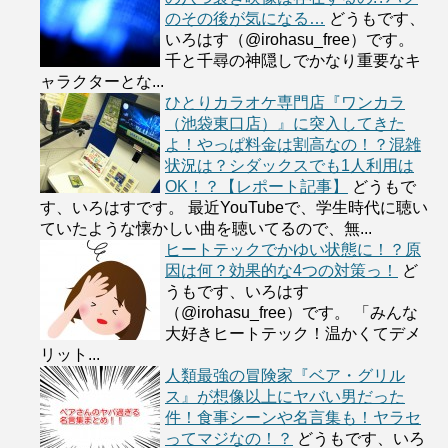
のその後が気になる…
どうもです、
いろはす（@irohasu_free）です。
千と千尋の神隠しでかなり重要なキ
ャラクターとな...
ひとりカラオケ専門店『ワンカラ
（池袋東口店）』に突入してきた
よ！やっぱ料金は割高なの！？混雑
状況は？シダックスでも1人利用は
OK！？【レポート記事】
どうもで
す、いろはすです。 最近YouTubeで、学生時代に聴い
ていたような懐かしい曲を聴いてるので、無...
ヒートテックでかゆい状態に！？原
因は何？効果的な4つの対策っ！
ど
うもです、いろはす
（@irohasu_free）です。 「みんな
大好きヒートテック！温かくてデメ
リット...
人類最強の冒険家『ベア・グリル
ス』が想像以上にヤバい男だった
件！食事シーンや名言集も！ヤラセ
ってマジなの！？
どうもです、いろ