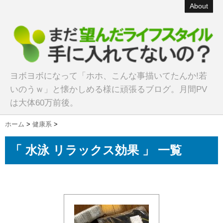
About
ヨボヨボになって「ホホ、こんな事描いてたんか!若
いのうｗ」と懐かしめる様に頑張るブログ。月間PV
は大体60万前後。
ホーム
>
健康系
>
「 水泳 リラックス効果 」 一覧