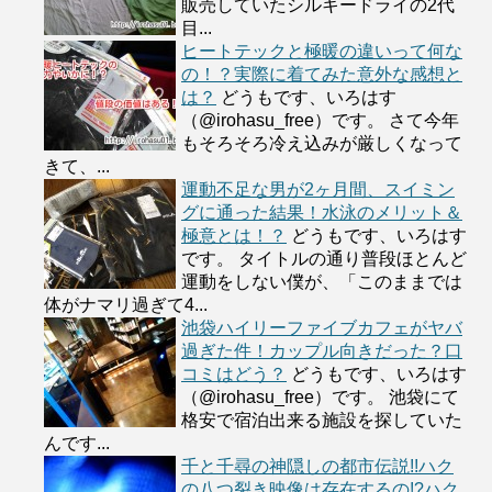
販売していたシルキードライの2代
目...
ヒートテックと極暖の違いって何な
の！？実際に着てみた意外な感想と
は？
どうもです、いろはす
（@irohasu_free）です。 さて今年
もそろそろ冷え込みが厳しくなって
きて、...
運動不足な男が2ヶ月間、スイミン
グに通った結果！水泳のメリット＆
極意とは！？
どうもです、いろはす
です。 タイトルの通り普段ほとんど
運動をしない僕が、「このままでは
体がナマリ過ぎて4...
池袋ハイリーファイブカフェがヤバ
過ぎた件！カップル向きだった？口
コミはどう？
どうもです、いろはす
（@irohasu_free）です。 池袋にて
格安で宿泊出来る施設を探していた
んです...
千と千尋の神隠しの都市伝説!!ハク
の八つ裂き映像は存在するの!?ハク