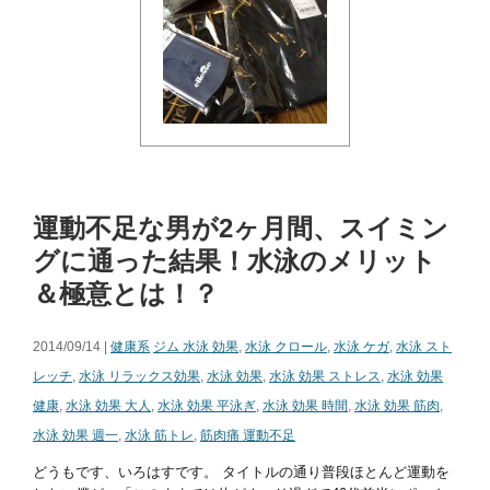
運動不足な男が2ヶ月間、スイミン
グに通った結果！水泳のメリット
＆極意とは！？
2014/09/14 |
健康系
ジム 水泳 効果
,
水泳 クロール
,
水泳 ケガ
,
水泳 スト
レッチ
,
水泳 リラックス効果
,
水泳 効果
,
水泳 効果 ストレス
,
水泳 効果
健康
,
水泳 効果 大人
,
水泳 効果 平泳ぎ
,
水泳 効果 時間
,
水泳 効果 筋肉
,
水泳 効果 週一
,
水泳 筋トレ
,
筋肉痛 運動不足
どうもです、いろはすです。 タイトルの通り普段ほとんど運動を