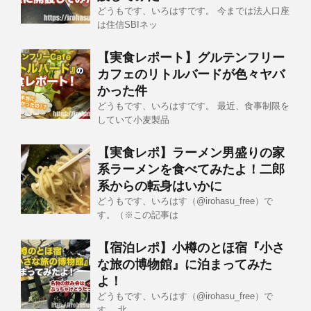
どうもです、いろはすです。 今までは法人口座
は住信SBIネッ
【実食レポート】グルテンフリー
カフェのリトルバードが色々ヤバ
かった件
どうもです、いろはすです。 最近、食事制限を
していて小麦製品
【実食レポ】ラーメン男盛りの家
系ラーメンを食べてみたよ！二郎
系からの転身はいかに
どうもです、いろはす（@irohasu_free）で
す。（※この記事は
【宿泊レポ】小樽のとほ宿『小さ
な旅の博物館』に泊まってみた
よ！
どうもです、いろはす（@irohasu_free）で
す。 北