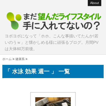
About
ヨボヨボになって「ホホ、こんな事描いてたんか!若
いのうｗ」と懐かしめる様に頑張るブログ。月間PV
は大体60万前後。
ホーム
>
健康系
>
「 水泳 効果 週一 」 一覧