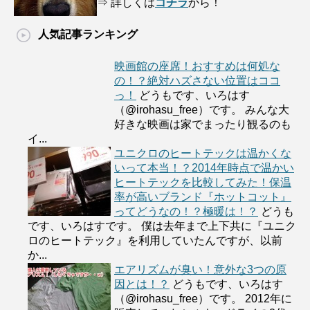
⇒ 詳しくは
コチラ
から！
人気記事ランキング
映画館の座席！おすすめは何処な
の！？絶対ハズさない位置はココ
っ！
どうもです、いろはす
（@irohasu_free）です。 みんな大
好きな映画は家でまったり観るのも
イ...
ユニクロのヒートテックは温かくな
いって本当！？2014年時点で温かい
ヒートテックを比較してみた！保温
率が高いブランド『ホットコット』
ってどうなの！？極暖は！？
どうも
です、いろはすです。 僕は去年まで上下共に『ユニク
ロのヒートテック』を利用していたんですが、以前
か...
エアリズムが臭い！意外な3つの原
因とは！？
どうもです、いろはす
（@irohasu_free）です。 2012年に