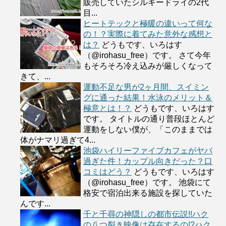
販売していたシルキードライの2代
目...
ヒートテックと極暖の違いって何な
の！？実際に着てみた意外な感想と
は？
どうもです、いろはす
（@irohasu_free）です。 さて今年
もそろそろ冷え込みが厳しくなって
きて、...
運動不足な男が2ヶ月間、スイミン
グに通った結果！水泳のメリット＆
極意とは！？
どうもです、いろはす
です。 タイトルの通り普段ほとんど
運動をしない僕が、「このままでは
体がナマリ過ぎて4...
池袋ハイリーファイブカフェがヤバ
過ぎた件！カップル向きだった？口
コミはどう？
どうもです、いろはす
（@irohasu_free）です。 池袋にて
格安で宿泊出来る施設を探していた
んです...
千と千尋の神隠しの都市伝説!!ハク
の八つ裂き映像は存在するの!?ハク