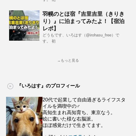
羽幌のとほ宿『吉里吉里（きりき
り）』に泊まってみたよ！【宿泊
レポ】
どうもです、いろはす（@irohasu_free）で
す。 初
→もっと見る
『いろはす』のプロフィール
20代で起業して自由過ぎるライフスタ
イルを満喫中の♂
高知生まれ高知育ち、東京なう。
絵に書いた様な右脳派。
ほぼ感覚だけで生きてます。