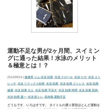
運動不足な男が2ヶ月間、スイミン
グに通った結果！水泳のメリット
＆極意とは！？
2014/09/14 |
健康系
ジム 水泳 効果
,
水泳 クロール
,
水泳 ケガ
,
水泳 スト
レッチ
,
水泳 リラックス効果
,
水泳 効果
,
水泳 効果 ストレス
,
水泳 効果
健康
,
水泳 効果 大人
,
水泳 効果 平泳ぎ
,
水泳 効果 時間
,
水泳 効果 筋肉
,
水泳 効果 週一
,
水泳 筋トレ
,
筋肉痛 運動不足
どうもです、いろはすです。 タイトルの通り普段ほとんど運動を