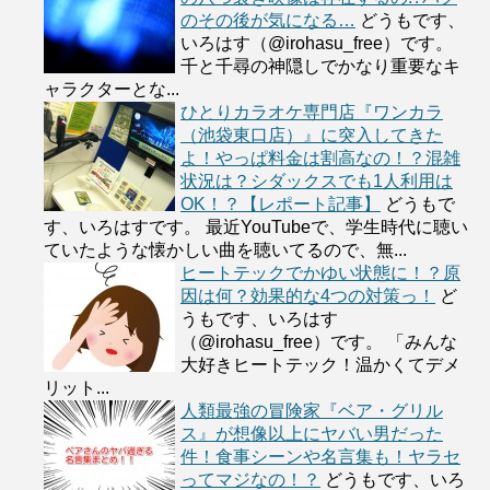
のその後が気になる…
どうもです、
いろはす（@irohasu_free）です。
千と千尋の神隠しでかなり重要なキ
ャラクターとな...
ひとりカラオケ専門店『ワンカラ
（池袋東口店）』に突入してきた
よ！やっぱ料金は割高なの！？混雑
状況は？シダックスでも1人利用は
OK！？【レポート記事】
どうもで
す、いろはすです。 最近YouTubeで、学生時代に聴い
ていたような懐かしい曲を聴いてるので、無...
ヒートテックでかゆい状態に！？原
因は何？効果的な4つの対策っ！
ど
うもです、いろはす
（@irohasu_free）です。 「みんな
大好きヒートテック！温かくてデメ
リット...
人類最強の冒険家『ベア・グリル
ス』が想像以上にヤバい男だった
件！食事シーンや名言集も！ヤラセ
ってマジなの！？
どうもです、いろ