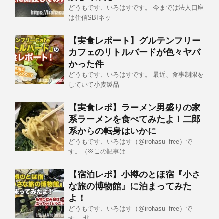
どうもです、いろはすです。 今までは法人口座
は住信SBIネッ
【実食レポート】グルテンフリー
カフェのリトルバードが色々ヤバ
かった件
どうもです、いろはすです。 最近、食事制限を
していて小麦製品
【実食レポ】ラーメン男盛りの家
系ラーメンを食べてみたよ！二郎
系からの転身はいかに
どうもです、いろはす（@irohasu_free）で
す。（※この記事は
【宿泊レポ】小樽のとほ宿『小さ
な旅の博物館』に泊まってみた
よ！
どうもです、いろはす（@irohasu_free）で
す。 北