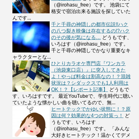
（@irohasu_free）です。 池袋にて
格安で宿泊出来る施設を探していた
んです...
千と千尋の神隠しの都市伝説!!ハク
の八つ裂き映像は存在するの!?ハク
のその後が気になる…
どうもです、
いろはす（@irohasu_free）です。
千と千尋の神隠しでかなり重要なキ
ャラクターとな...
ひとりカラオケ専門店『ワンカラ
（池袋東口店）』に突入してきた
よ！やっぱ料金は割高なの！？混雑
状況は？シダックスでも1人利用は
OK！？【レポート記事】
どうもで
す、いろはすです。 最近YouTubeで、学生時代に聴い
ていたような懐かしい曲を聴いてるので、無...
ヒートテックでかゆい状態に！？原
因は何？効果的な4つの対策っ！
ど
うもです、いろはす
（@irohasu_free）です。 「みんな
大好きヒートテック！温かくてデメ