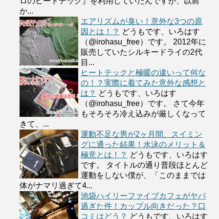
ロのヒートテック』を利用していたんですが、以前
か...
エアリズムが臭い！意外な3つの原
因とは！？
どうもです、いろはす
（@irohasu_free）です。 2012年に
販売していたシルキードライの2代
目...
ヒートテックと極暖の違いって何な
の！？実際に着てみた意外な感想と
は？
どうもです、いろはす
（@irohasu_free）です。 さて今年
もそろそろ冷え込みが厳しくなって
きて、...
運動不足な男が2ヶ月間、スイミン
グに通った結果！水泳のメリット＆
極意とは！？
どうもです、いろはす
です。 タイトルの通り普段ほとんど
運動をしない僕が、「このままでは
体がナマリ過ぎて4...
池袋ハイリーファイブカフェがヤバ
過ぎた件！カップル向きだった？口
コミはどう？
どうもです、いろはす