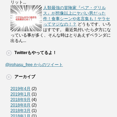
リット...
人類最強の冒険家『ベア・グリル
ス』が想像以上にヤバい男だった
件！食事シーンや名言集も！ヤラセ
ってマジなの！？
どうもです、いろ
はすです。 最近気付いたら夕方にな
っている事が多く、そんな時はとりあえずベランダに
出るん...
Twitterもやってるよ！
@irohasu_free からのツイート
アーカイブ
2019年4月
(2)
2019年1月
(1)
2018年9月
(4)
2018年8月
(2)
2018年3月
(1)
2018年1月
(1)