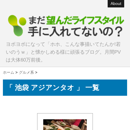
About
ヨボヨボになって「ホホ、こんな事描いてたんか!若
いのうｗ」と懐かしめる様に頑張るブログ。月間PV
は大体60万前後。
ホーム
>
グルメ系
>
「 池袋 アジアンタオ 」 一覧