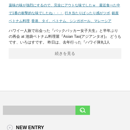
薬味の味が強烈にするので、完全にアウトな味でしたｗ 最近食べた中
で1番の衝撃的な味でしたね・・・
,
行き当たりばったり感がツボ
,
銀座
ベトナム料理
,
香港、タイ、ベトナム、シンガポール、マレーシア
ハワイ一人旅で出会った『バックパッカー女子大生』と半年ぶり
の再会 at 池袋ベトナム料理屋『Asian Tao(アジアンタオ)』 どうも
です、いろはすです。 昨日は、去年行った『ハワイ弾丸1人
続きを見る
NEW ENTRY