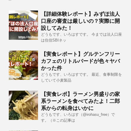
【詳細体験レポート】みずほ法人
口座の審査は厳しいの？実際に開
設してみた！
どうもです、いろはすです。 今までは法人口座
は住信SBIネッ
【実食レポート】グルテンフリー
カフェのリトルバードが色々ヤバ
かった件
どうもです、いろはすです。 最近、食事制限を
していて小麦製品
【実食レポ】ラーメン男盛りの家
系ラーメンを食べてみたよ！二郎
系からの転身はいかに
どうもです、いろはす（@irohasu_free）で
す。（※この記事は