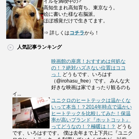
イルを満喫中の♂
高知生まれ高知育ち、東京なう。
絵に書いた様な右脳派。
ほぼ感覚だけで生きてます。
⇒ 詳しくは
コチラ
から！
人気記事ランキング
映画館の座席！おすすめは何処な
の！？絶対ハズさない位置はココ
っ！
どうもです、いろはす
（@irohasu_free）です。 みんな大
好きな映画は家でまったり観るのも
イ...
ユニクロのヒートテックは温かくな
いって本当！？2014年時点で温かい
ヒートテックを比較してみた！保温
率が高いブランド『ホットコット』
ってどうなの！？極暖は！？
どうも
です、いろはすです。 僕は去年まで上下共に『ユニク