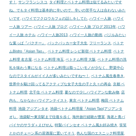
す！
,
サンフランシスコ
,
タイ料理とベトナム料理は似てるみたいです
ね。でもタイ料理は基本的に辛いので、辛いの苦手な人は合わないみた
いです
,
ハワイでフクロウカフェの話しをしてた
,
ハワイ一人旅
,
ハワイ
一人旅 ツアー
,
ハワイ一人旅 ブログ
,
ハワイ一人旅 ブログ 2013年
,
ハワ
イ一人旅 ホテル
,
ハワイ一人旅2013
,
ハワイ一人旅の動画
,
バジルみたい
な葉っぱ『パクチー』
,
バックパッカー女子大生
,
フリーランス
,
ベトナ
ムBistro『Asian Tao』
,
ベトナム料理 レシピ新宿 ベトナム料理
,
ベトナ
ム料理 名古屋
,
ベトナム料理 埼玉
,
ベトナム料理 大阪
,
ベトナム料理の洗
礼を味わう事になる
,
ベトナム料理は脂っこいモノが少なく、野菜中心
なのでスタイルがイイ人が多いみたいですね〜！
,
ベトナム風生春巻き
,
世界中を駆け回ってるアクティブな女子大生の子と久々の再会
,
京都 ベ
トナム料理
,
北千住 ベトナム料理
,
夏なので少しハワイアンな飲み物
,
店
内も、なかなかハワイアンテイスト
,
東京 ベトナム料理
,
梅田 ベトナム
料理
,
池袋 アジアンタオ
,
池袋ベトナム料理屋『Asian Tao(アジアンタ
オ)』
,
池袋駅〜東京駅まで往復を歩く
,
海外旅行経験が豊富
,
海老と青パ
パイヤのサラダ＋えびせん
,
特製バインセオ ベトナム風お好み焼き
,
笑笑
とかのチェーン系の居酒屋に置いてそう
,
色んな国のエスニック料理屋
,