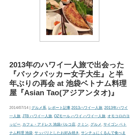
2013年のハワイ一人旅で出会った
『バックパッカー女子大生』と半
年ぶりの再会 at 池袋ベトナム料理
屋『Asian Tao(アジアンタオ)』
2014/07/14 |
グルメ系
,
レポート記事
2013ハワイ一人旅
,
2013年ハワイ
一人旅
,
JTB ハワイ一人旅
,
OZモール ハワイ ハワイ一人旅
,
オモコロのヨ
ッピー
,
カフェ・アドレス 池袋パルコ店
,
クミン
,
グルメ
,
サイゴン ベト
ナム料理 池袋
,
サッパリとしたお好み焼き
,
サンチュにくるんで食べま