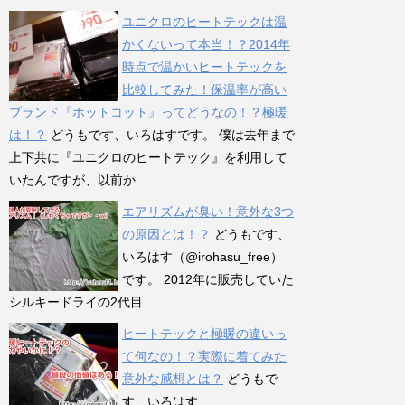
ユニクロのヒートテックは温
かくないって本当！？2014年
時点で温かいヒートテックを
比較してみた！保温率が高い
ブランド『ホットコット』ってどうなの！？極暖
は！？
どうもです、いろはすです。 僕は去年まで
上下共に『ユニクロのヒートテック』を利用して
いたんですが、以前か...
エアリズムが臭い！意外な3つ
の原因とは！？
どうもです、
いろはす（@irohasu_free）
です。 2012年に販売していた
シルキードライの2代目...
ヒートテックと極暖の違いっ
て何なの！？実際に着てみた
意外な感想とは？
どうもで
す、いろはす