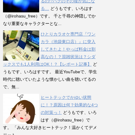
るの!?ハクのその後が気にな
る…
どうもです、いろはす
（@irohasu_free）です。 千と千尋の神隠しでか
なり重要なキャラクターとな...
ひとりカラオケ専門店『ワン
カラ（池袋東口店）』に突入
してきたよ！やっぱ料金は割
高なの！？混雑状況は？シダ
ックスでも1人利用はOK！？【レポート記事】
ど
うもです、いろはすです。 最近YouTubeで、学生
時代に聴いていたような懐かしい曲を聴いてるの
で、無...
ヒートテックでかゆい状態
に！？原因は何？効果的な4つ
の対策っ！
どうもです、いろ
はす（@irohasu_free）で
す。 「みんな大好きヒートテック！温かくてデメ