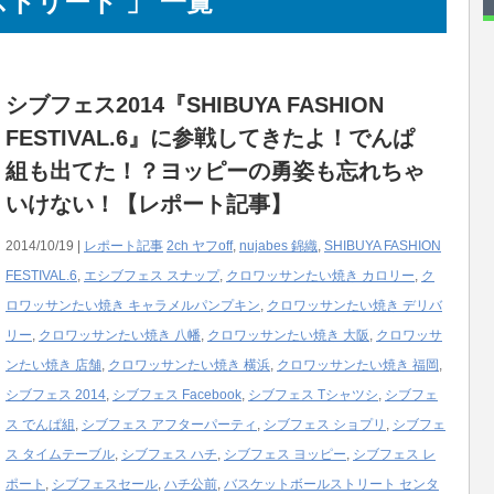
トリート 」 一覧
シブフェス2014『SHIBUYA FASHION
FESTIVAL.6』に参戦してきたよ！でんぱ
組も出てた！？ヨッピーの勇姿も忘れちゃ
いけない！【レポート記事】
2014/10/19 |
レポート記事
2ch ヤフoff
,
nujabes 錦織
,
SHIBUYA FASHION
FESTIVAL.6
,
エシブフェス スナップ
,
クロワッサンたい焼き カロリー
,
ク
ロワッサンたい焼き キャラメルパンプキン
,
クロワッサンたい焼き デリバ
リー
,
クロワッサンたい焼き 八幡
,
クロワッサンたい焼き 大阪
,
クロワッサ
ンたい焼き 店舗
,
クロワッサンたい焼き 横浜
,
クロワッサンたい焼き 福岡
,
シブフェス 2014
,
シブフェス Facebook
,
シブフェス Tシャツシ
,
シブフェ
ス でんぱ組
,
シブフェス アフターパーティ
,
シブフェス ショプリ
,
シブフェ
ス タイムテーブル
,
シブフェス ハチ
,
シブフェス ヨッピー
,
シブフェス レ
ポート
,
シブフェスセール
,
ハチ公前
,
バスケットボールストリート センタ