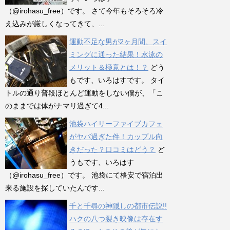
（@irohasu_free）です。 さて今年もそろそろ冷
え込みが厳しくなってきて、...
運動不足な男が2ヶ月間、スイ
ミングに通った結果！水泳の
メリット＆極意とは！？
どう
もです、いろはすです。 タイ
トルの通り普段ほとんど運動をしない僕が、「こ
のままでは体がナマリ過ぎて4...
池袋ハイリーファイブカフェ
がヤバ過ぎた件！カップル向
きだった？口コミはどう？
ど
うもです、いろはす
（@irohasu_free）です。 池袋にて格安で宿泊出
来る施設を探していたんです...
千と千尋の神隠しの都市伝説!!
ハクの八つ裂き映像は存在す