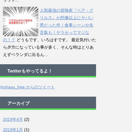
リット...
人類最強の冒険家『ベア・グ
リルス』が想像以上にヤバい
男だった件！食事シーンや名
言集も！ヤラセってマジな
の！？
どうもです、いろはすです。 最近気付いた
ら夕方になっている事が多く、そんな時はとりあ
えずベランダに出るん...
Twitterもやってるよ！
irohasu_free からのツイート
アーカイブ
2019年4月
(2)
2019年1月
(1)