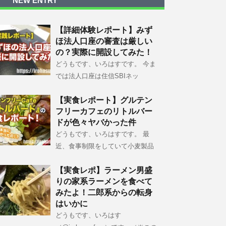
NEW ENTRY
【詳細体験レポート】みず
ほ法人口座の審査は厳しい
の？実際に開設してみた！
どうもです、いろはすです。 今ま
では法人口座は住信SBIネッ
【実食レポート】グルテン
フリーカフェのリトルバー
ドが色々ヤバかった件
どうもです、いろはすです。 最
近、食事制限をしていて小麦製品
【実食レポ】ラーメン男盛
りの家系ラーメンを食べて
みたよ！二郎系からの転身
はいかに
どうもです、いろはす