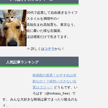
20代で起業して自由過ぎるライフ
スタイルを満喫中の♂
高知生まれ高知育ち、東京なう。
絵に書いた様な右脳派。
ほぼ感覚だけで生きてます。
⇒ 詳しくは
コチラ
から！
人気記事ランキング
映画館の座席！おすすめは何
処なの！？絶対ハズさない位
置はココっ！
どうもです、い
ろはす（@irohasu_free）で
す。 みんな大好きな映画は家でまったり観るのも
イ...