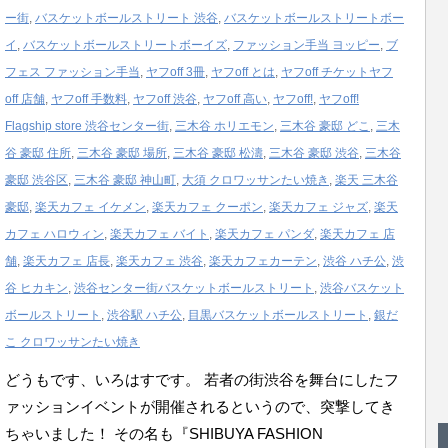
ー街
,
バスケットボールストリート 渋谷
,
バスケットボールストリートボー
イ
,
バスケットボールストリートボーイズ
,
ファッション手当 ヨッピー
,
ブ
フェス ファッション手当
,
ヤフoff 3冊
,
ヤフoff とは
,
ヤフoff チケットヤフ
off 店舗
,
ヤフoff 手数料
,
ヤフoff 渋谷
,
ヤフoff 高い
,
ヤフoff!
,
ヤフoff!
Flagship store 渋谷センター街
,
三木谷 ホリエモン
,
三木谷 豪邸 どこ
,
三木
谷 豪邸 住所
,
三木谷 豪邸 場所
,
三木谷 豪邸 松濤
,
三木谷 豪邸 渋谷
,
三木谷
豪邸 渋谷区
,
三木谷 豪邸 神山町
,
大須 クロワッサンたい焼き
,
楽天 三木谷
豪邸
,
楽天カフェ イケメン
,
楽天カフェ クーポン
,
楽天カフェ ジャズ
,
楽天
カフェ ハロウィン
,
楽天カフェ バイト
,
楽天カフェ パンダ
,
楽天カフェ 店
舗
,
楽天カフェ 店長
,
楽天カフェ 渋谷
,
楽天カフェカーテン
,
渋谷 ハチ公
,
渋
谷 ヒカキン
,
渋谷センター街バスケットボールストリート
,
渋谷バスケット
ボールストリート
,
渋谷駅 ハチ公
,
目黒バスケットボールストリート
,
銀だ
こ クロワッサンたい焼き
どうもです、いろはすです。 若者の街渋谷を舞台にしたフ
ァッションイベントが開催されるというので、突撃してき
ちゃいました！ その名も『SHIBUYA FASHION