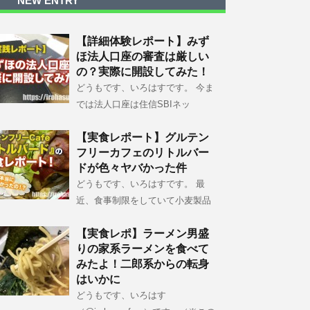
NEW ENTRY
【詳細体験レポート】みず
ほ法人口座の審査は厳しい
の？実際に開設してみた！
どうもです、いろはすです。 今ま
では法人口座は住信SBIネッ
【実食レポート】グルテン
フリーカフェのリトルバー
ドが色々ヤバかった件
どうもです、いろはすです。 最
近、食事制限をしていて小麦製品
【実食レポ】ラーメン男盛
りの家系ラーメンを食べて
みたよ！二郎系からの転身
はいかに
どうもです、いろはす