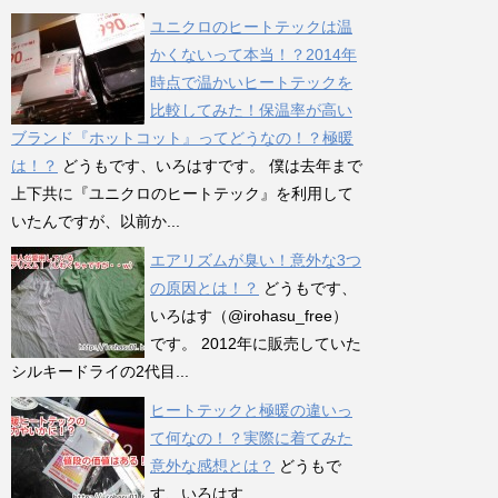
ユニクロのヒートテックは温
かくないって本当！？2014年
時点で温かいヒートテックを
比較してみた！保温率が高い
ブランド『ホットコット』ってどうなの！？極暖
は！？
どうもです、いろはすです。 僕は去年まで
上下共に『ユニクロのヒートテック』を利用して
いたんですが、以前か...
エアリズムが臭い！意外な3つ
の原因とは！？
どうもです、
いろはす（@irohasu_free）
です。 2012年に販売していた
シルキードライの2代目...
ヒートテックと極暖の違いっ
て何なの！？実際に着てみた
意外な感想とは？
どうもで
す、いろはす