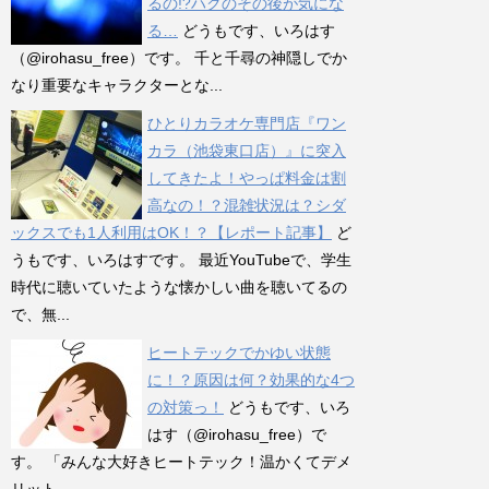
るの!?ハクのその後が気にな
る…
どうもです、いろはす
（@irohasu_free）です。 千と千尋の神隠しでか
なり重要なキャラクターとな...
ひとりカラオケ専門店『ワン
カラ（池袋東口店）』に突入
してきたよ！やっぱ料金は割
高なの！？混雑状況は？シダ
ックスでも1人利用はOK！？【レポート記事】
ど
うもです、いろはすです。 最近YouTubeで、学生
時代に聴いていたような懐かしい曲を聴いてるの
で、無...
ヒートテックでかゆい状態
に！？原因は何？効果的な4つ
の対策っ！
どうもです、いろ
はす（@irohasu_free）で
す。 「みんな大好きヒートテック！温かくてデメ