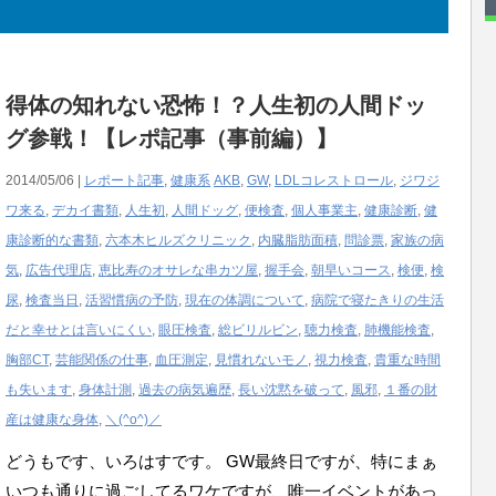
得体の知れない恐怖！？人生初の人間ドッ
グ参戦！【レポ記事（事前編）】
2014/05/06 |
レポート記事
,
健康系
AKB
,
GW
,
LDLコレストロール
,
ジワジ
ワ来る
,
デカイ書類
,
人生初
,
人間ドッグ
,
便検査
,
個人事業主
,
健康診断
,
健
康診断的な書類
,
六本木ヒルズクリニック
,
内臓脂肪面積
,
問診票
,
家族の病
気
,
広告代理店
,
恵比寿のオサレな串カツ屋
,
握手会
,
朝早いコース
,
検便
,
検
尿
,
検査当日
,
活習慣病の予防
,
現在の体調について
,
病院で寝たきりの生活
だと幸せとは言いにくい
,
眼圧検査
,
総ビリルビン
,
聴力検査
,
肺機能検査
,
胸部CT
,
芸能関係の仕事
,
血圧測定
,
見慣れないモノ
,
視力検査
,
貴重な時間
も失います
,
身体計測
,
過去の病気遍歴
,
長い沈黙を破って
,
風邪
,
１番の財
産は健康な身体
,
＼(^o^)／
どうもです、いろはすです。 GW最終日ですが、特にまぁ
いつも通りに過ごしてるワケですが、唯一イベントがあっ