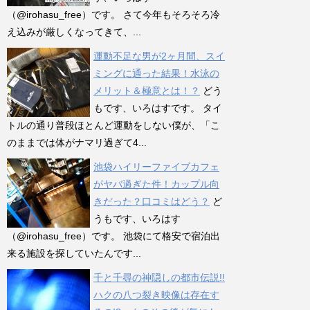
（@irohasu_free）です。 さて今年もそろそろ冷
え込みが厳しくなってきて、...
運動不足な男が2ヶ月間、スイ
ミングに通った結果！水泳の
メリット＆極意とは！？
どう
もです、いろはすです。 タイ
トルの通り普段ほとんど運動をしない僕が、「こ
のままでは体がナマリ過ぎて4...
池袋ハイリーファイブカフェ
がヤバ過ぎた件！カップル向
きだった？口コミはどう？
ど
うもです、いろはす
（@irohasu_free）です。 池袋にて格安で宿泊出
来る施設を探していたんです...
千と千尋の神隠しの都市伝説!!
ハクの八つ裂き映像は存在す