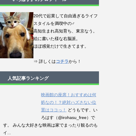
20代で起業して自由過ぎるライフ
スタイルを満喫中の♂
高知生まれ高知育ち、東京なう。
絵に書いた様な右脳派。
ほぼ感覚だけで生きてます。
⇒ 詳しくは
コチラ
から！
人気記事ランキング
映画館の座席！おすすめは何
処なの！？絶対ハズさない位
置はココっ！
どうもです、い
ろはす（@irohasu_free）で
す。 みんな大好きな映画は家でまったり観るのも
イ...