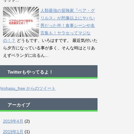
リット...
人類最強の冒険家『ベア・グ
リルス』が想像以上にヤバい
男だった件！食事シーンや名
言集も！ヤラセってマジな
の！？
どうもです、いろはすです。 最近気付いた
ら夕方になっている事が多く、そんな時はとりあ
えずベランダに出るん...
Twitterもやってるよ！
irohasu_free からのツイート
アーカイブ
2019年4月
(2)
2019年1月
(1)