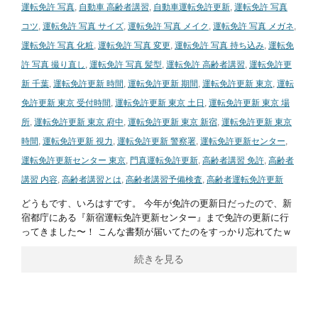
運転免許 写真
,
自動車 高齢者講習
,
自動車運転免許更新
,
運転免許 写真
コツ
,
運転免許 写真 サイズ
,
運転免許 写真 メイク
,
運転免許 写真 メガネ
,
運転免許 写真 化粧
,
運転免許 写真 変更
,
運転免許 写真 持ち込み
,
運転免
許 写真 撮り直し
,
運転免許 写真 髪型
,
運転免許 高齢者講習
,
運転免許更
新 千葉
,
運転免許更新 時間
,
運転免許更新 期間
,
運転免許更新 東京
,
運転
免許更新 東京 受付時間
,
運転免許更新 東京 土日
,
運転免許更新 東京 場
所
,
運転免許更新 東京 府中
,
運転免許更新 東京 新宿
,
運転免許更新 東京
時間
,
運転免許更新 視力
,
運転免許更新 警察署
,
運転免許更新センター
,
運転免許更新センター 東京
,
門真運転免許更新
,
高齢者講習 免許
,
高齢者
講習 内容
,
高齢者講習とは
,
高齢者講習予備検査
,
高齢者運転免許更新
どうもです、いろはすです。 今年が免許の更新日だったので、新
宿都庁にある『新宿運転免許更新センター』まで免許の更新に行
ってきました〜！ こんな書類が届いてたのをすっかり忘れてたｗ
続きを見る