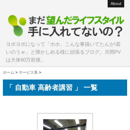
About
ヨボヨボになって「ホホ、こんな事描いてたんか!若
いのうｗ」と懐かしめる様に頑張るブログ。月間PV
は大体60万前後。
ホーム
>
サービス系
>
「 自動車 高齢者講習 」 一覧