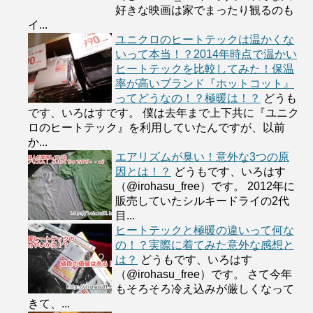
好きな映画は家でまったり観るのも
イ...
ユニクロのヒートテックは温かくな
いって本当！？2014年時点で温かい
ヒートテックを比較してみた！保温
率が高いブランド『ホットコット』
ってどうなの！？極暖は！？
どうも
です、いろはすです。 僕は去年まで上下共に『ユニク
ロのヒートテック』を利用していたんですが、以前
か...
エアリズムが臭い！意外な3つの原
因とは！？
どうもです、いろはす
（@irohasu_free）です。 2012年に
販売していたシルキードライの2代
目...
ヒートテックと極暖の違いって何な
の！？実際に着てみた意外な感想と
は？
どうもです、いろはす
（@irohasu_free）です。 さて今年
もそろそろ冷え込みが厳しくなって
きて、...