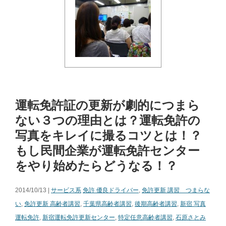
運転免許証の更新が劇的につまら
ない３つの理由とは？運転免許の
写真をキレイに撮るコツとは！？
もし民間企業が運転免許センター
をやり始めたらどうなる！？
2014/10/13 |
サービス系
免許 優良ドライバー
,
免許更新 講習 つまらな
い
,
免許更新 高齢者講習
,
千葉県高齢者講習
,
後期高齢者講習
,
新宿 写真
運転免許
,
新宿運転免許更新センター
,
特定任意高齢者講習
,
石原さとみ