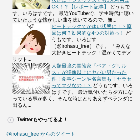
状況は？シダックスでも1人利用は
OK！？【レポート記事】
どうもで
す、いろはすです。 最近YouTubeで、学生時代に聴い
ていたような懐かしい曲を聴いてるので、無...
ヒートテックでかゆい状態に！？原
因は何？効果的な4つの対策っ！
ど
うもです、いろはす
（@irohasu_free）です。 「みんな
大好きヒートテック！温かくてデメ
リット...
人類最強の冒険家『ベア・グリル
ス』が想像以上にヤバい男だった
件！食事シーンや名言集も！ヤラセ
ってマジなの！？
どうもです、いろ
はすです。 最近気付いたら夕方にな
っている事が多く、そんな時はとりあえずベランダに
出るん...
Twitterもやってるよ！
@irohasu_free からのツイート