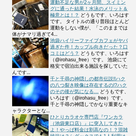
運動不足な男が2ヶ月間、スイミン
グに通った結果！水泳のメリット＆
極意とは！？
どうもです、いろはす
です。 タイトルの通り普段ほとんど
運動をしない僕が、「このままでは
体がナマリ過ぎて4...
池袋ハイリーファイブカフェがヤバ
過ぎた件！カップル向きだった？口
コミはどう？
どうもです、いろはす
（@irohasu_free）です。 池袋にて
格安で宿泊出来る施設を探していた
んです...
千と千尋の神隠しの都市伝説!!ハク
の八つ裂き映像は存在するの!?ハク
のその後が気になる…
どうもです、
いろはす（@irohasu_free）です。
千と千尋の神隠しでかなり重要なキ
ャラクターとな...
ひとりカラオケ専門店『ワンカラ
（池袋東口店）』に突入してきた
よ！やっぱ料金は割高なの！？混雑