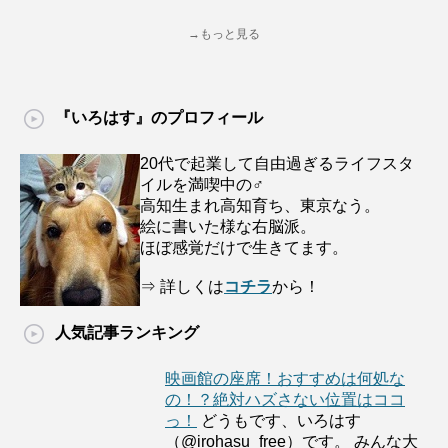
→もっと見る
『いろはす』のプロフィール
20代で起業して自由過ぎるライフスタ
イルを満喫中の♂
高知生まれ高知育ち、東京なう。
絵に書いた様な右脳派。
ほぼ感覚だけで生きてます。
⇒ 詳しくは
コチラ
から！
人気記事ランキング
映画館の座席！おすすめは何処な
の！？絶対ハズさない位置はココ
っ！
どうもです、いろはす
（@irohasu_free）です。 みんな大