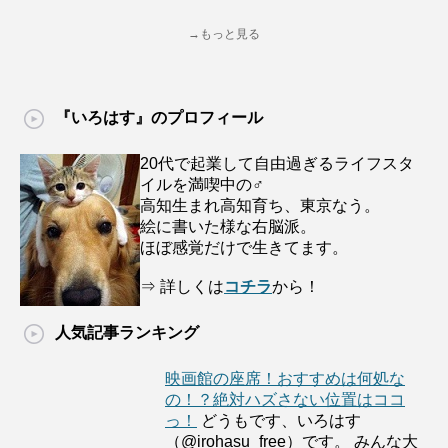
→もっと見る
『いろはす』のプロフィール
20代で起業して自由過ぎるライフスタ
イルを満喫中の♂
高知生まれ高知育ち、東京なう。
絵に書いた様な右脳派。
ほぼ感覚だけで生きてます。
⇒ 詳しくは
コチラ
から！
人気記事ランキング
映画館の座席！おすすめは何処な
の！？絶対ハズさない位置はココ
っ！
どうもです、いろはす
（@irohasu_free）です。 みんな大