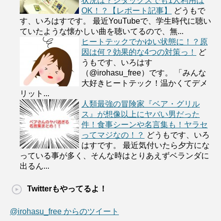
状況は？シダックスでも1人利用は
OK！？【レポート記事】
どうもで
す、いろはすです。 最近YouTubeで、学生時代に聴い
ていたような懐かしい曲を聴いてるので、無...
ヒートテックでかゆい状態に！？原
因は何？効果的な4つの対策っ！
ど
うもです、いろはす
（@irohasu_free）です。 「みんな
大好きヒートテック！温かくてデメ
リット...
人類最強の冒険家『ベア・グリル
ス』が想像以上にヤバい男だった
件！食事シーンや名言集も！ヤラセ
ってマジなの！？
どうもです、いろ
はすです。 最近気付いたら夕方にな
っている事が多く、そんな時はとりあえずベランダに
出るん...
Twitterもやってるよ！
@irohasu_free からのツイート