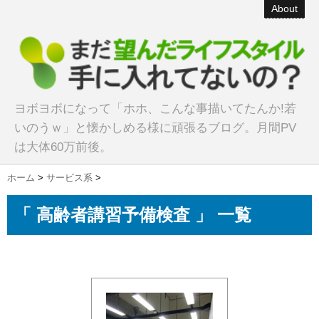
About
ヨボヨボになって「ホホ、こんな事描いてたんか!若
いのうｗ」と懐かしめる様に頑張るブログ。月間PV
は大体60万前後。
ホーム
>
サービス系
>
「 高齢者講習予備検査 」 一覧