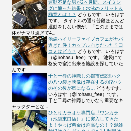
運動不足な男が2ヶ月間、スイミン
グに通った結果！水泳のメリット＆
極意とは！？
どうもです、いろはす
です。 タイトルの通り普段ほとんど
運動をしない僕が、「このままでは
体がナマリ過ぎて4...
池袋ハイリーファイブカフェがヤバ
過ぎた件！カップル向きだった？口
コミはどう？
どうもです、いろはす
（@irohasu_free）です。 池袋にて
格安で宿泊出来る施設を探していた
んです...
千と千尋の神隠しの都市伝説!!ハク
の八つ裂き映像は存在するの!?ハク
のその後が気になる…
どうもです、
いろはす（@irohasu_free）です。
千と千尋の神隠しでかなり重要なキ
ャラクターとな...
ひとりカラオケ専門店『ワンカラ
（池袋東口店）』に突入してきた
よ！やっぱ料金は割高なの！？混雑