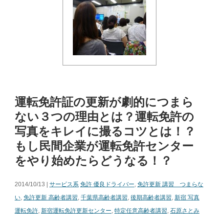
運転免許証の更新が劇的につまら
ない３つの理由とは？運転免許の
写真をキレイに撮るコツとは！？
もし民間企業が運転免許センター
をやり始めたらどうなる！？
2014/10/13 |
サービス系
免許 優良ドライバー
,
免許更新 講習 つまらな
い
,
免許更新 高齢者講習
,
千葉県高齢者講習
,
後期高齢者講習
,
新宿 写真
運転免許
,
新宿運転免許更新センター
,
特定任意高齢者講習
,
石原さとみ