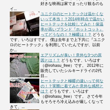
好きな映画は家でまったり観るのも
イ...
ユニクロのヒートテックは温かくな
いって本当！？2014年時点で温かい
ヒートテックを比較してみた！保温
率が高いブランド『ホットコット』
ってどうなの！？極暖は！？
どうも
です、いろはすです。 僕は去年まで上下共に『ユニク
ロのヒートテック』を利用していたんですが、以前
か...
エアリズムが臭い！意外な3つの原
因とは！？
どうもです、いろはす
（@irohasu_free）です。 2012年に
販売していたシルキードライの2代
目...
ヒートテックと極暖の違いって何な
の！？実際に着てみた意外な感想と
は？
どうもです、いろはす
（@irohasu_free）です。 さて今年
もそろそろ冷え込みが厳しくなって
きて、...