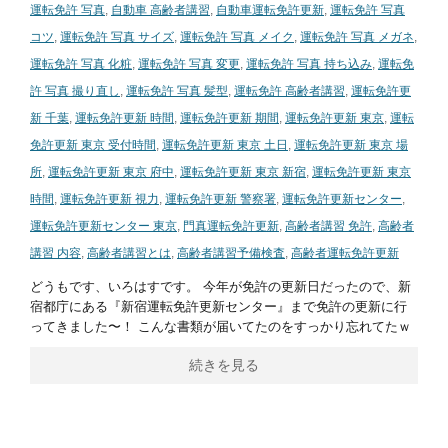
運転免許 写真
,
自動車 高齢者講習
,
自動車運転免許更新
,
運転免許 写真
コツ
,
運転免許 写真 サイズ
,
運転免許 写真 メイク
,
運転免許 写真 メガネ
,
運転免許 写真 化粧
,
運転免許 写真 変更
,
運転免許 写真 持ち込み
,
運転免
許 写真 撮り直し
,
運転免許 写真 髪型
,
運転免許 高齢者講習
,
運転免許更
新 千葉
,
運転免許更新 時間
,
運転免許更新 期間
,
運転免許更新 東京
,
運転
免許更新 東京 受付時間
,
運転免許更新 東京 土日
,
運転免許更新 東京 場
所
,
運転免許更新 東京 府中
,
運転免許更新 東京 新宿
,
運転免許更新 東京
時間
,
運転免許更新 視力
,
運転免許更新 警察署
,
運転免許更新センター
,
運転免許更新センター 東京
,
門真運転免許更新
,
高齢者講習 免許
,
高齢者
講習 内容
,
高齢者講習とは
,
高齢者講習予備検査
,
高齢者運転免許更新
どうもです、いろはすです。 今年が免許の更新日だったので、新
宿都庁にある『新宿運転免許更新センター』まで免許の更新に行
ってきました〜！ こんな書類が届いてたのをすっかり忘れてたｗ
続きを見る