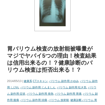
胃バリウム検査の放射能被曝量が
マジでヤバイ5つの理由！検査結果
は信用出来るの！？健康診断のバ
リウム検査は拒否出来る！？
2014/05/13 |
健康系
CTスキャン
,
バリウム 副作用 かゆみ
,
バリウム 副作
用 しびれ
,
バリウム 副作用 じんましん
,
バリウム 副作用 吐き気
,
バリウ
ム 副作用 症状
,
バリウム 副作用 発熱
,
バリウム 副作用 胃痛
,
バリウム 副
作用 腹痛
,
バリウム 副作用 頭痛
,
バリウム 放射能
,
健康診断 バリウム 胃