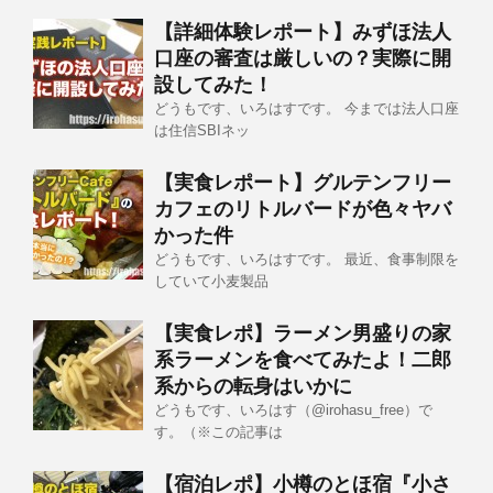
【詳細体験レポート】みずほ法人
口座の審査は厳しいの？実際に開
設してみた！
どうもです、いろはすです。 今までは法人口座
は住信SBIネッ
【実食レポート】グルテンフリー
カフェのリトルバードが色々ヤバ
かった件
どうもです、いろはすです。 最近、食事制限を
していて小麦製品
【実食レポ】ラーメン男盛りの家
系ラーメンを食べてみたよ！二郎
系からの転身はいかに
どうもです、いろはす（@irohasu_free）で
す。（※この記事は
【宿泊レポ】小樽のとほ宿『小さ