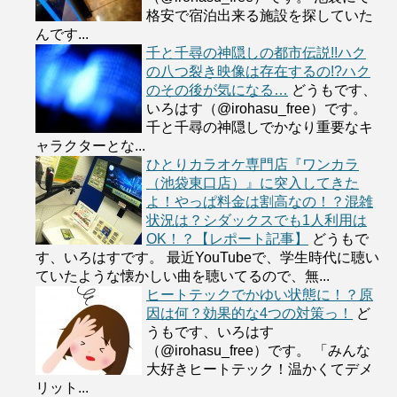
格安で宿泊出来る施設を探していた
んです...
千と千尋の神隠しの都市伝説!!ハク
の八つ裂き映像は存在するの!?ハク
のその後が気になる…
どうもです、
いろはす（@irohasu_free）です。
千と千尋の神隠しでかなり重要なキ
ャラクターとな...
ひとりカラオケ専門店『ワンカラ
（池袋東口店）』に突入してきた
よ！やっぱ料金は割高なの！？混雑
状況は？シダックスでも1人利用は
OK！？【レポート記事】
どうもで
す、いろはすです。 最近YouTubeで、学生時代に聴い
ていたような懐かしい曲を聴いてるので、無...
ヒートテックでかゆい状態に！？原
因は何？効果的な4つの対策っ！
ど
うもです、いろはす
（@irohasu_free）です。 「みんな
大好きヒートテック！温かくてデメ
リット...