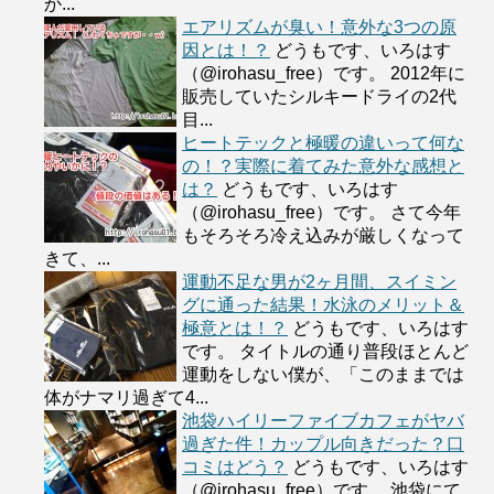
か...
エアリズムが臭い！意外な3つの原
因とは！？
どうもです、いろはす
（@irohasu_free）です。 2012年に
販売していたシルキードライの2代
目...
ヒートテックと極暖の違いって何な
の！？実際に着てみた意外な感想と
は？
どうもです、いろはす
（@irohasu_free）です。 さて今年
もそろそろ冷え込みが厳しくなって
きて、...
運動不足な男が2ヶ月間、スイミン
グに通った結果！水泳のメリット＆
極意とは！？
どうもです、いろはす
です。 タイトルの通り普段ほとんど
運動をしない僕が、「このままでは
体がナマリ過ぎて4...
池袋ハイリーファイブカフェがヤバ
過ぎた件！カップル向きだった？口
コミはどう？
どうもです、いろはす
（@irohasu_free）です。 池袋にて