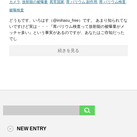
カメラ
,
放射能の被曝量
,
異常国家
,
胃 バリウム 副作用
,
胃 バリウム検査
,
被曝検査
どうもです、いろはす（@irohasu_free）です。 あまり知られてな
いですけど実は・・・『胃バリウム検査って放射能の被曝量がメ
ッチャ多い』という事実があるのですが、あなたはご存知だった
でし
続きを見る
NEW ENTRY