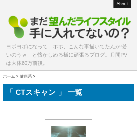
About
ヨボヨボになって「ホホ、こんな事描いてたんか!若
いのうｗ」と懐かしめる様に頑張るブログ。月間PV
は大体60万前後。
ホーム
>
健康系
>
「 CTスキャン 」 一覧