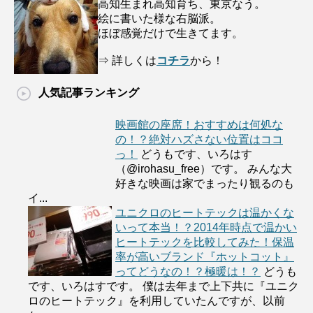
高知生まれ高知育ち、東京なう。
絵に書いた様な右脳派。
ほぼ感覚だけで生きてます。
⇒ 詳しくは
コチラ
から！
人気記事ランキング
映画館の座席！おすすめは何処な
の！？絶対ハズさない位置はココ
っ！
どうもです、いろはす
（@irohasu_free）です。 みんな大
好きな映画は家でまったり観るのも
イ...
ユニクロのヒートテックは温かくな
いって本当！？2014年時点で温かい
ヒートテックを比較してみた！保温
率が高いブランド『ホットコット』
ってどうなの！？極暖は！？
どうも
です、いろはすです。 僕は去年まで上下共に『ユニク
ロのヒートテック』を利用していたんですが、以前