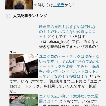
⇒ 詳しくは
コチラ
から！
人気記事ランキング
映画館の座席！おすすめは何処な
の！？絶対ハズさない位置はココ
っ！
どうもです、いろはす
（@irohasu_free）です。 みんな大
好きな映画は家でまったり観るのも
イ...
ユニクロのヒートテックは温かくな
いって本当！？2014年時点で温かい
ヒートテックを比較してみた！保温
率が高いブランド『ホットコット』
ってどうなの！？極暖は！？
どうも
です、いろはすです。 僕は去年まで上下共に『ユニク
ロのヒートテック』を利用していたんですが、以前
か...
エアリズムが臭い！意外な3つの原
因とは！？
どうもです、いろはす