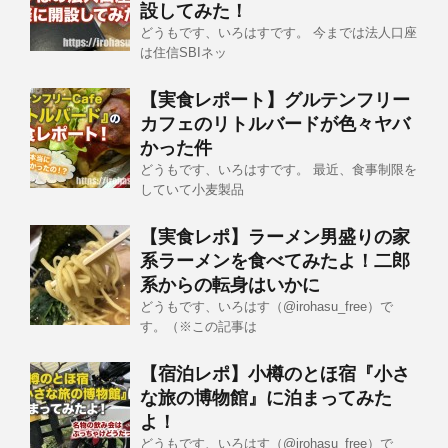
設してみた！
どうもです、いろはすです。 今までは法人口座
は住信SBIネッ
【実食レポート】グルテンフリー
カフェのリトルバードが色々ヤバ
かった件
どうもです、いろはすです。 最近、食事制限を
していて小麦製品
【実食レポ】ラーメン男盛りの家
系ラーメンを食べてみたよ！二郎
系からの転身はいかに
どうもです、いろはす（@irohasu_free）で
す。（※この記事は
【宿泊レポ】小樽のとほ宿『小さ
な旅の博物館』に泊まってみた
よ！
どうもです、いろはす（@irohasu_free）で