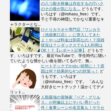
の八つ裂き映像は存在するの!?ハク
のその後が気になる…
どうもです、
いろはす（@irohasu_free）です。
千と千尋の神隠しでかなり重要なキ
ャラクターとな...
ひとりカラオケ専門店『ワンカラ
（池袋東口店）』に突入してきた
よ！やっぱ料金は割高なの！？混雑
状況は？シダックスでも1人利用は
OK！？【レポート記事】
どうもで
す、いろはすです。 最近YouTubeで、学生時代に聴い
ていたような懐かしい曲を聴いてるので、無...
ヒートテックでかゆい状態に！？原
因は何？効果的な4つの対策っ！
ど
うもです、いろはす
（@irohasu_free）です。 「みんな
大好きヒートテック！温かくてデメ
リット...
人類最強の冒険家『ベア・グリル
ス』が想像以上にヤバい男だった
件！食事シーンや名言集も！ヤラセ