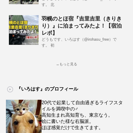
す。 北
羽幌のとほ宿『吉里吉里（きりき
り）』に泊まってみたよ！【宿泊
レポ】
どうもです、いろはす（@irohasu_free）で
す。 初
→もっと見る
『いろはす』のプロフィール
20代で起業して自由過ぎるライフスタ
イルを満喫中の♂
高知生まれ高知育ち、東京なう。
絵に書いた様な右脳派。
ほぼ感覚だけで生きてます。