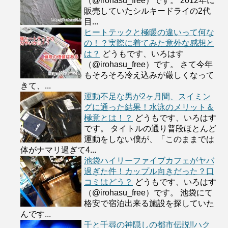
（@irohasu_free）です。 2012年に
販売していたシルキードライの2代
目...
ヒートテックと極暖の違いって何な
の！？実際に着てみた意外な感想と
は？
どうもです、いろはす
（@irohasu_free）です。 さて今年
もそろそろ冷え込みが厳しくなって
きて、...
運動不足な男が2ヶ月間、スイミン
グに通った結果！水泳のメリット＆
極意とは！？
どうもです、いろはす
です。 タイトルの通り普段ほとんど
運動をしない僕が、「このままでは
体がナマリ過ぎて4...
池袋ハイリーファイブカフェがヤバ
過ぎた件！カップル向きだった？口
コミはどう？
どうもです、いろはす
（@irohasu_free）です。 池袋にて
格安で宿泊出来る施設を探していた
んです...
千と千尋の神隠しの都市伝説!!ハク