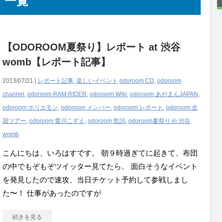
」 一覧
【ODOROOM夏祭り】レポート at 渋谷
womb【レポート記事】
2013/07/21 |
レポート記事
,
楽しいイベント
odoroom CD
,
odoroom
channel
,
odoroom RAM RIDER
,
odoroom Wiki
,
odoroom あやまんJAPAN
,
odoroom ホリエモン
,
odoroom メンバー
,
odoroom レポート
,
odoroom 全
国ツアー
,
odoroom 愛川こずえ
,
odoroom 歌詞
,
odoroom夏祭り in 渋谷
womb
こんにちは、いろはすです。 朝９時過ぎてに起きて、布団
の中でもぞもぞツイッター見てたら、 面白そうなイベント
を発見したので速攻、当日チケット予約して参戦しまし
た〜！ 仕事があったのですが
続きを見る