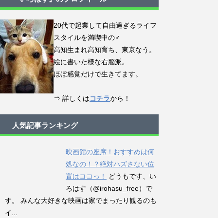
20代で起業して自由過ぎるライフ
スタイルを満喫中の♂
高知生まれ高知育ち、東京なう。
絵に書いた様な右脳派。
ほぼ感覚だけで生きてます。
⇒ 詳しくは
コチラ
から！
人気記事ランキング
映画館の座席！おすすめは何
処なの！？絶対ハズさない位
置はココっ！
どうもです、い
ろはす（@irohasu_free）で
す。 みんな大好きな映画は家でまったり観るのも
イ...