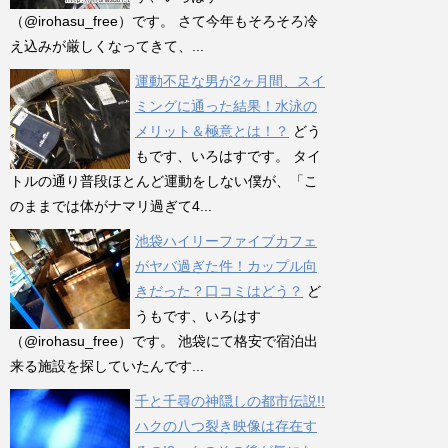
（@irohasu_free）です。 さて今年もそろそろ冷
え込みが厳しくなってきて、...
運動不足な男が2ヶ月間、スイ
ミングに通った結果！水泳の
メリット＆極意とは！？
どう
もです、いろはすです。 タイ
トルの通り普段ほとんど運動をしない僕が、「こ
のままでは体がナマリ過ぎて4...
池袋ハイリーファイブカフェ
がヤバ過ぎた件！カップル向
きだった？口コミはどう？
ど
うもです、いろはす
（@irohasu_free）です。 池袋にて格安で宿泊出
来る施設を探していたんです...
千と千尋の神隠しの都市伝説!!
ハクの八つ裂き映像は存在す