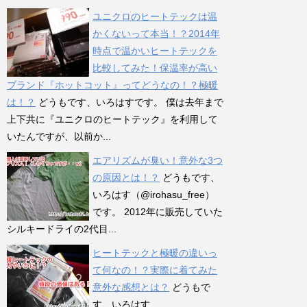
ユニクロのヒートテックは温
かくないって本当！？2014年
時点で温かいヒートテックを
比較してみた！保温率が高い
ブランド『ホットコット』ってどうなの！？極暖
は！？
どうもです、いろはすです。 僕は去年まで
上下共に『ユニクロのヒートテック』を利用して
いたんですが、以前か...
エアリズムが臭い！意外な3つ
の原因とは！？
どうもです、
いろはす（@irohasu_free）
です。 2012年に販売していた
シルキードライの2代目...
ヒートテックと極暖の違いっ
て何なの！？実際に着てみた
意外な感想とは？
どうもで
す、いろはす