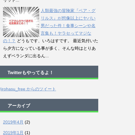
リット...
人類最強の冒険家『ベア・グ
リルス』が想像以上にヤバい
男だった件！食事シーンや名
言集も！ヤラセってマジな
の！？
どうもです、いろはすです。 最近気付いた
ら夕方になっている事が多く、そんな時はとりあ
えずベランダに出るん...
Twitterもやってるよ！
irohasu_free からのツイート
アーカイブ
2019年4月
(2)
2019年1月
(1)