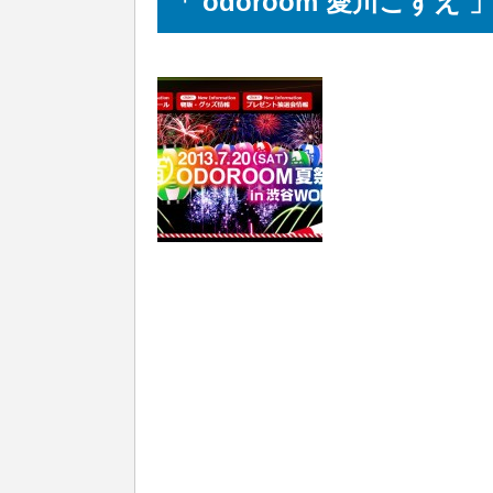
「 odoroom 愛川こずえ 