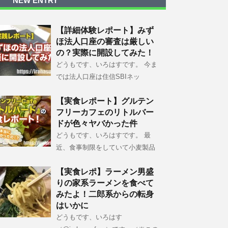
NEW ENTRY
【詳細体験レポート】みず
ほ法人口座の審査は厳しい
の？実際に開設してみた！
どうもです、いろはすです。 今ま
では法人口座は住信SBIネッ
【実食レポート】グルテン
フリーカフェのリトルバー
ドが色々ヤバかった件
どうもです、いろはすです。 最
近、食事制限をしていて小麦製品
【実食レポ】ラーメン男盛
りの家系ラーメンを食べて
みたよ！二郎系からの転身
はいかに
どうもです、いろはす