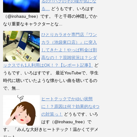
るの!?ハクのその後が気にな
る…
どうもです、いろはす
（@irohasu_free）です。 千と千尋の神隠しでか
なり重要なキャラクターとな...
ひとりカラオケ専門店『ワン
カラ（池袋東口店）』に突入
してきたよ！やっぱ料金は割
高なの！？混雑状況は？シダ
ックスでも1人利用はOK！？【レポート記事】
ど
うもです、いろはすです。 最近YouTubeで、学生
時代に聴いていたような懐かしい曲を聴いてるの
で、無...
ヒートテックでかゆい状態
に！？原因は何？効果的な4つ
の対策っ！
どうもです、いろ
はす（@irohasu_free）で
す。 「みんな大好きヒートテック！温かくてデメ