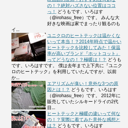
の！？絶対ハズさない位置はココ
っ！
どうもです、いろはす
（@irohasu_free）です。 みんな大
好きな映画は家でまったり観るのも
イ...
ユニクロのヒートテックは温かくな
いって本当！？2014年時点で温かい
ヒートテックを比較してみた！保温
率が高いブランド『ホットコット』
ってどうなの！？極暖は！？
どうも
です、いろはすです。 僕は去年まで上下共に『ユニク
ロのヒートテック』を利用していたんですが、以前
か...
エアリズムが臭い！意外な3つの原
因とは！？
どうもです、いろはす
（@irohasu_free）です。 2012年に
販売していたシルキードライの2代
目...
ヒートテックと極暖の違いって何な
の！？実際に着てみた意外な感想と
は？
どうもです、いろはす