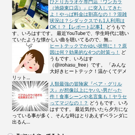
ひとりカラオケ専門店『ワンカラ
（池袋東口店）』に突入してきた
よ！やっぱ料金は割高なの！？混雑
状況は？シダックスでも1人利用は
OK！？【レポート記事】
どうもで
す、いろはすです。 最近YouTubeで、学生時代に聴い
ていたような懐かしい曲を聴いてるので、無...
ヒートテックでかゆい状態に！？原
因は何？効果的な4つの対策っ！
ど
うもです、いろはす
（@irohasu_free）です。 「みんな
大好きヒートテック！温かくてデメ
リット...
人類最強の冒険家『ベア・グリル
ス』が想像以上にヤバい男だった
件！食事シーンや名言集も！ヤラセ
ってマジなの！？
どうもです、いろ
はすです。 最近気付いたら夕方にな
っている事が多く、そんな時はとりあえずベランダに
出るん...