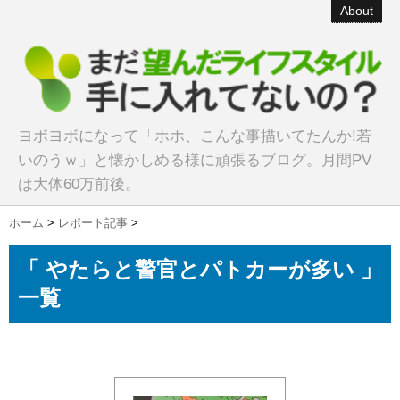
About
ヨボヨボになって「ホホ、こんな事描いてたんか!若
いのうｗ」と懐かしめる様に頑張るブログ。月間PV
は大体60万前後。
ホーム
>
レポート記事
>
「 やたらと警官とパトカーが多い 」
一覧