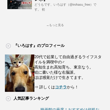
どうもです、いろはす（@irohasu_free）で
す。 初
→もっと見る
『いろはす』のプロフィール
20代で起業して自由過ぎるライフスタ
イルを満喫中の♂
高知生まれ高知育ち、東京なう。
絵に書いた様な右脳派。
ほぼ感覚だけで生きてます。
⇒ 詳しくは
コチラ
から！
人気記事ランキング
映画館の座席！おすすめは何処な