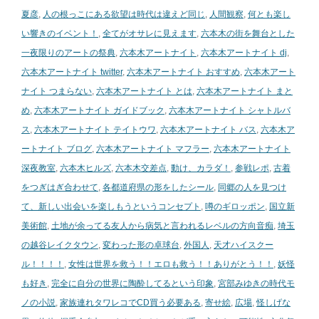
夏彦
,
人の根っこにある欲望は時代は違えど同じ
,
人間観察
,
何とも楽し
い響きのイベント！
,
全てがオサレに見えます
,
六本木の街を舞台とした
一夜限りのアートの祭典
,
六本木アートナイト
,
六本木アートナイト dj
,
六本木アートナイト twitter
,
六本木アートナイト おすすめ
,
六本木アート
ナイト つまらない
,
六本木アートナイト とは
,
六本木アートナイト まと
め
,
六本木アートナイト ガイドブック
,
六本木アートナイト シャトルバ
ス
,
六本木アートナイト テイトウワ
,
六本木アートナイト バス
,
六本木ア
ートナイト ブログ
,
六本木アートナイト マフラー
,
六本木アートナイト
深夜教室
,
六本木ヒルズ
,
六本木交差点
,
動け、カラダ！
,
参戦レポ
,
古着
をつぎはぎ合わせて
,
各都道府県の形をしたシール
,
同郷の人を見つけ
て、新しい出会いを楽しもうというコンセプト
,
噂のギロッポン
,
国立新
美術館
,
土地が余ってる友人から病気と言われるレベルの方向音痴
,
埼玉
の越谷レイクタウン
,
変わった形の卓球台
,
外国人
,
天才ハイスクー
ル！！！！
,
女性は世界を救う！！エロも救う！！ありがとう！！
,
妖怪
も好き
,
完全に自分の世界に陶酔してるという印象
,
宮部みゆきの時代モ
ノの小説
,
家族連れタワレコでCD買う必要ある
,
寄せ絵
,
広場
,
怪しげな