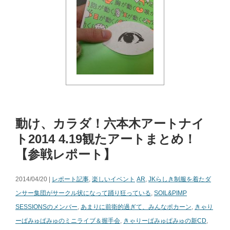
動け、カラダ！六本木アートナイ
ト2014 4.19観たアートまとめ！
【参戦レポート】
2014/04/20 |
レポート記事
,
楽しいイベント
AR
,
JKらしき制服を着たダ
ンサー集団がサークル状になって踊り狂っている
,
SOIL&PIMP
SESSIONSのメンバー
,
あまりに前衛的過ぎて、みんなポカーン
,
きゃり
ーぱみゅぱみゅのミニライブ＆握手会
,
きゃりーぱみゅぱみゅの新CD
,