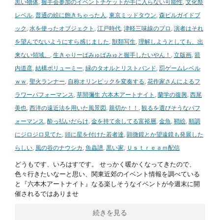
黒い物体
,
握手会参加のイベントチケットが手に入らない可能性
,
文化祭
レベル
,
普通の絵に飽きちゃった人
,
東京ミッドタウン
,
森ビルガイドブ
ック
,
水を使ったオブジェクト
,
江戸時代
,
津軽三味線のプロ
,
演者はそれ
を望んでないようにすら感じました
,
獣類写生
,
理解しようとしても、出
来ない領域。
,
生きゃりーぱみゅぱみゅと握手したいやん！
,
立版画
,
箭
内道彦
,
結構ボリューミー
,
緑のタオルとリストバンド
,
罰ゲームレベル
ｗｗ
,
聖火ランナー
,
自称オリンピックを変奏する
,
花作家さんによるフ
ラワーパフォーマンス
,
草間彌生 六本木アートナイト
,
蘭学の復興
,
西尾
美也
,
西洋の遠近法を用いた風景図
,
親切か！！
,
観るを選びそうなパフ
ォーマンス
,
酔っ払いだらけ
,
金を持て余してる富裕層
,
金魚
,
鞘絵
,
順調
にジロジロ見てた
,
頭に星を付けた若者達
,
顕微鏡とか望遠鏡も発展した
らしい
,
風の谷のナウシカ
,
魚蟲譜
,
黒い家
,
Ｕｓｔｒｅａｍ配信
どうもです、いろはすです。 せっかく暖かくなってきたので、
色々行きたいなーと思い、関東近郊のイベント情報を調べている
と『六本木アートナイト』なる楽しそうなイベントが今週末に開
催されるではありませ
続きを見る