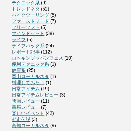
テクニック系
(9)
トレンドネタ
(52)
バイクツーリング
(5)
ファーストフード
(7)
フリーソフト
(5)
マインドセット
(38)
ライフ
(5)
ライフハック系
(24)
レポート記事
(112)
ロッキンジャパンフェス
(10)
便利テクニック系
(1)
健康系
(25)
岡山ローカルネタ
(1)
料理してみた！
(1)
日常アイテム
(19)
日常アイテムレビュー
(3)
映画レビュー
(11)
書籍レビュー
(7)
楽しいイベント
(42)
都市伝説
(3)
高知ローカルネタ
(9)