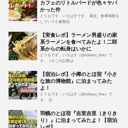
カフェのリトルバードが色々ヤバ
かった件
どうもです、いろはすです。 最近、食事制限を
していて小麦製品
【実食レポ】ラーメン男盛りの家
系ラーメンを食べてみたよ！二郎
系からの転身はいかに
どうもです、いろはす（@irohasu_free）で
す。（※この記事は
【宿泊レポ】小樽のとほ宿『小さ
な旅の博物館』に泊まってみた
よ！
どうもです、いろはす（@irohasu_free）で
す。 北
羽幌のとほ宿『吉里吉里（きりき
り）』に泊まってみたよ！【宿泊
レポ】