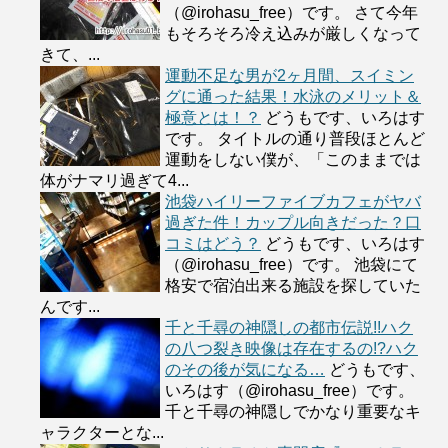
（@irohasu_free）です。 さて今年
もそろそろ冷え込みが厳しくなって
きて、...
運動不足な男が2ヶ月間、スイミン
グに通った結果！水泳のメリット＆
極意とは！？
どうもです、いろはす
です。 タイトルの通り普段ほとんど
運動をしない僕が、「このままでは
体がナマリ過ぎて4...
池袋ハイリーファイブカフェがヤバ
過ぎた件！カップル向きだった？口
コミはどう？
どうもです、いろはす
（@irohasu_free）です。 池袋にて
格安で宿泊出来る施設を探していた
んです...
千と千尋の神隠しの都市伝説!!ハク
の八つ裂き映像は存在するの!?ハク
のその後が気になる…
どうもです、
いろはす（@irohasu_free）です。
千と千尋の神隠しでかなり重要なキ
ャラクターとな...