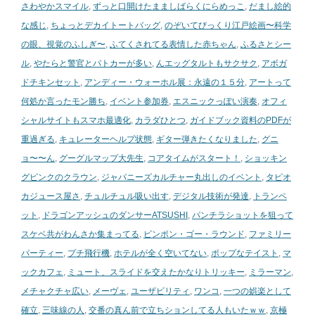
さわやかスマイル
,
ずっと口開けたまましばらくにらめっこ
,
だまし絵的
な感じ
,
ちょっとデカイトートバッグ
,
のぞいてびっくり江戸絵画〜科学
の眼、視覚のふしぎ〜
,
ふてくされてる表情した赤ちゃん
,
ふるさとシー
ル
,
やたらと警官とパトカーが多い
,
んエッグタルトもサクサク
,
アボガ
ドチキンセット
,
アンディー・ウォーホル展：永遠の１５分
,
アートって
何処か言ったモン勝ち
,
イベント参加券
,
エスニックっぽい演奏
,
オフィ
シャルサイトもスマホ最適化
,
カラダひとつ
,
ガイドブック資料のPDFが
重過ぎる
,
キュレーターヘルプ状態
,
ギター弾きたくなりました
,
グニ
ョ〜〜ん
,
グーグルマップ大先生
,
コアタイムがスタート！
,
ショッキン
グピンクのクラウン
,
ジャパニーズカルチャー丸出しのイベント
,
タピオ
カジュース屋さ
,
チュルチュル吸い出す
,
デジタル技術が発達
,
トランペ
ット
,
ドラゴンアッシュのダンサーATSUSHI
,
パンチラショットを狙って
スケベ共がわんさか集まってる
,
ピンポン・ゴー・ラウンド
,
ファミリー
パーティー
,
プチ飛行機
,
ホテルが全く空いてない
,
ポップなテイスト
,
マ
ックカフェ
,
ミュート、スライドを交えたかなりトリッキー
,
ミラーマン
,
メチャクチャ広い
,
メーヴェ
,
ユーザビリティ
,
ワンコ
,
一つの娯楽として
確立
,
三味線の人
,
交番の真ん前で立ちションしてる人もいたｗｗ
,
京極