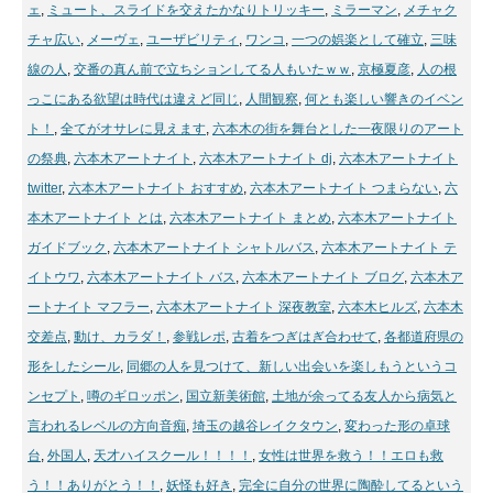
ェ
,
ミュート、スライドを交えたかなりトリッキー
,
ミラーマン
,
メチャク
チャ広い
,
メーヴェ
,
ユーザビリティ
,
ワンコ
,
一つの娯楽として確立
,
三味
線の人
,
交番の真ん前で立ちションしてる人もいたｗｗ
,
京極夏彦
,
人の根
っこにある欲望は時代は違えど同じ
,
人間観察
,
何とも楽しい響きのイベン
ト！
,
全てがオサレに見えます
,
六本木の街を舞台とした一夜限りのアート
の祭典
,
六本木アートナイト
,
六本木アートナイト dj
,
六本木アートナイト
twitter
,
六本木アートナイト おすすめ
,
六本木アートナイト つまらない
,
六
本木アートナイト とは
,
六本木アートナイト まとめ
,
六本木アートナイト
ガイドブック
,
六本木アートナイト シャトルバス
,
六本木アートナイト テ
イトウワ
,
六本木アートナイト バス
,
六本木アートナイト ブログ
,
六本木ア
ートナイト マフラー
,
六本木アートナイト 深夜教室
,
六本木ヒルズ
,
六本木
交差点
,
動け、カラダ！
,
参戦レポ
,
古着をつぎはぎ合わせて
,
各都道府県の
形をしたシール
,
同郷の人を見つけて、新しい出会いを楽しもうというコ
ンセプト
,
噂のギロッポン
,
国立新美術館
,
土地が余ってる友人から病気と
言われるレベルの方向音痴
,
埼玉の越谷レイクタウン
,
変わった形の卓球
台
,
外国人
,
天才ハイスクール！！！！
,
女性は世界を救う！！エロも救
う！！ありがとう！！
,
妖怪も好き
,
完全に自分の世界に陶酔してるという