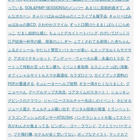
っている
,
SOIL&PIMP SESSIONSのメンバー
,
あまりに前衛的過ぎて、み
んなポカーン
,
きゃりーぱみゅぱみゅのミニライブ＆握手会
,
きゃりーぱみ
ゅぱみゅの新CD
,
さわやかスマイル
,
ずっと口開けたまましばらくにらめ
っこ
,
だまし絵的な感じ
,
ちょっとデカイトートバッグ
,
のぞいてびっくり
江戸絵画〜科学の眼、視覚のふしぎ〜
,
ふてくされてる表情した赤ちゃん
,
ふるさとシール
,
やたらと警官とパトカーが多い
,
んエッグタルトもサクサ
ク
,
アボガドチキンセット
,
アンディー・ウォーホル展：永遠の１５分
,
ア
ートって何処か言ったモン勝ち
,
イベント参加券
,
エスニックっぽい演奏
,
オフィシャルサイトもスマホ最適化
,
カラダひとつ
,
ガイドブック資料の
PDFが重過ぎる
,
キュレーターヘルプ状態
,
ギター弾きたくなりました
,
グ
ニョ〜〜ん
,
グーグルマップ大先生
,
コアタイムがスタート！
,
ショッキン
グピンクのクラウン
,
ジャパニーズカルチャー丸出しのイベント
,
タピオカ
ジュース屋さ
,
チュルチュル吸い出す
,
デジタル技術が発達
,
トランペット
,
ドラゴンアッシュのダンサーATSUSHI
,
パンチラショットを狙ってスケベ
共がわんさか集まってる
,
ピンポン・ゴー・ラウンド
,
ファミリーパーティ
ー
,
プチ飛行機
,
ホテルが全く空いてない
,
ポップなテイスト
,
マックカフ