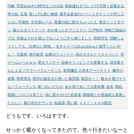
印象
,
宮部みゆきの時代モノの小説
,
家族連れタワレコでCD買う必要ある
,
寄せ絵
,
広場
,
怪しげな黒い物体
,
握手会参加のイベントチケットが手に入
らない可能性
,
文化祭レベル
,
普通の絵に飽きちゃった人
,
東京ミッドタウ
ン
,
森ビルガイドブック
,
水を使ったオブジェクト
,
江戸時代
,
津軽三味線の
プロ
,
演者はそれを望んでないようにすら感じました
,
獣類写生
,
理解しよ
うとしても、出来ない領域。
,
生きゃりーぱみゅぱみゅと握手したいや
ん！
,
立版画
,
箭内道彦
,
結構ボリューミー
,
緑のタオルとリストバンド
,
罰
ゲームレベルｗｗ
,
聖火ランナー
,
自称オリンピックを変奏する
,
花作家さ
んによるフラワーパフォーマンス
,
草間彌生 六本木アートナイト
,
蘭学の
復興
,
西尾美也
,
西洋の遠近法を用いた風景図
,
親切か！！
,
観るを選びそう
なパフォーマンス
,
酔っ払いだらけ
,
金を持て余してる富裕層
,
金魚
,
鞘絵
,
順調にジロジロ見てた
,
頭に星を付けた若者達
,
顕微鏡とか望遠鏡も発展し
たらしい
,
風の谷のナウシカ
,
魚蟲譜
,
黒い家
,
Ｕｓｔｒｅａｍ配信
どうもです、いろはすです。
せっかく暖かくなってきたので、色々行きたいなーと