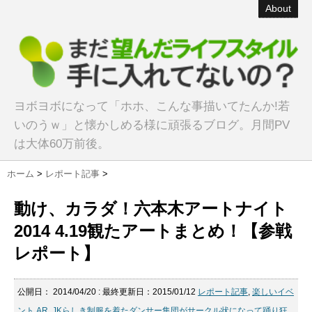
About
ヨボヨボになって「ホホ、こんな事描いてたんか!若
いのうｗ」と懐かしめる様に頑張るブログ。月間PV
は大体60万前後。
ホーム
>
レポート記事
>
動け、カラダ！六本木アートナイト
2014 4.19観たアートまとめ！【参戦
レポート】
公開日：
2014/04/20
: 最終更新日：2015/01/12
レポート記事
,
楽しいイベ
ント
AR
,
JKらしき制服を着たダンサー集団がサークル状になって踊り狂