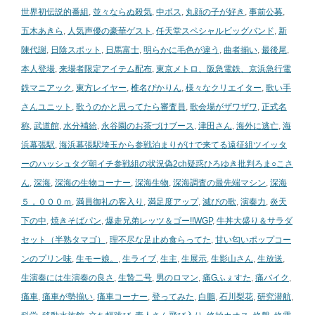
世界初伝説的番組
,
並々ならぬ殺気
,
中ボス
,
丸顔の子が好き
,
事前公募
,
五木あきら
,
人気声優の豪華ゲスト
,
任天堂スペシャルビッグバンド
,
新
陳代謝
,
日陰スポット
,
日馬富士
,
明らかに毛色が違う
,
曲者揃い
,
最後尾
,
本人登場
,
来場者限定アイテム配布
,
東京メトロ、阪急電鉄、京浜急行電
鉄マニアック
,
東方レイヤー
,
椎名ぴかりん
,
様々なクリエイター
,
歌い手
さんユニット
,
歌うのかと思ってたら審査員
,
歌会場がザワザワ
,
正式名
称
,
武道館
,
水分補給
,
永谷園のお茶づけブース
,
津田さん
,
海外に逃亡
,
海
浜幕張駅
,
海浜幕張駅埼玉から参戦泊まりがけで来てる遠征組ツイッタ
ーのハッシュタグ朝イチ参戦組の状況偽2ch疑惑ひろゆき批判ろま○こさ
ん
,
深海
,
深海の生物コーナー
,
深海生物
,
深海調査の最先端マシン
,
深海
５，０００ｍ
,
満員御礼の客入り
,
満足度アップ
,
滅びの歌
,
演奏力
,
炎天
下の中
,
焼きそばパン
,
爆走兄弟レッツ＆ゴー!!WGP
,
牛丼大盛り＆サラダ
セット（半熟タマゴ）
,
理不尽な足止め食らってた
,
甘い匂いポップコー
ンのプリン味
,
生モー娘。
,
生ライブ
,
生主
,
生展示
,
生影山さん
,
生放送
,
生演奏には生演奏の良さ
,
生贄二号
,
男のロマン
,
痛Gふぇすた
,
痛バイク
,
痛車
,
痛車が勢揃い
,
痛車コーナー
,
登ってみた
,
白鵬
,
石川梨花
,
研究潜航
,