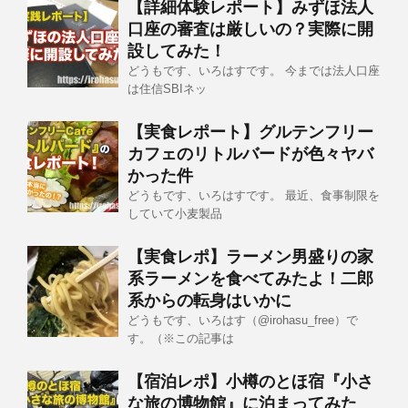
【詳細体験レポート】みずほ法人
口座の審査は厳しいの？実際に開
設してみた！
どうもです、いろはすです。 今までは法人口座
は住信SBIネッ
【実食レポート】グルテンフリー
カフェのリトルバードが色々ヤバ
かった件
どうもです、いろはすです。 最近、食事制限を
していて小麦製品
【実食レポ】ラーメン男盛りの家
系ラーメンを食べてみたよ！二郎
系からの転身はいかに
どうもです、いろはす（@irohasu_free）で
す。（※この記事は
【宿泊レポ】小樽のとほ宿『小さ
な旅の博物館』に泊まってみた