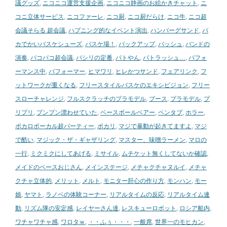
議グッズ
,
ニコニコ運営支援企画
,
ニコニコ静画のお絵かきチャット
,
ニ
コニ立体サービス
,
ニコファーレ
,
ニコ厨
,
ニコ厨だらけ
,
ニコ牛
,
ニコ超
会議そらる 超会議
,
ハプニング的なイベント演出
,
ハンバーグサンド
,
バ
カでかいバスケシューズ
,
バスケ場！
,
バックアップ
,
バッシュ
,
バンドの
演奏
,
パコパコ超会議
,
パシリの定番
,
パトやん
,
パトラッシュ…
,
パフォ
ーマンス中
,
パフォーマー
,
ヒマワリ
,
ヒレかつサンド
,
フェアリンク
,
フ
ットワークが重くなる
,
フリースタイルバスケのエキシビジョン
,
フリー
スローチャレンジ
,
フルスクラッチのプラモデル
,
ブース
,
プラモデル
,
プ
リプリ
,
プンプン漂わせていた
,
ベースボールベアー
,
ペンタブ
,
ホラー
,
ボカロボーカル超パーティー
,
ポカリ
,
マジで暴動が起きてますよ
,
マジ
で酷い
,
マジック・ザ・ギャザリング
,
マスター、味噌ラーメン
,
マロの
一行
,
ミクミクにしてあげる
,
ミサイル
,
ムチケット無くしてないか確認
,
メイドのベースおじさん
,
メインステージ
,
メチャクチャヌルイ
,
メチャ
クチャ立体的
,
メリット
,
メルト
,
モニター肝心の作り方
,
モンハン
,
モー
娘
,
ヤマト
,
ラノベの体験コーナー
,
リアルタイムの反応
,
リアルタイム連
動
,
リズム隊の安定感
,
レイヤーさん達
,
レスキューロボット
,
ロシア船内
,
ワチャワチャ感
,
ワロタｗ
,
・・ふぅ・・・
,
一般席
,
世界一のモヒカン
,