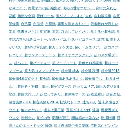
科学
,
移動水族館
,
立ち幅跳び
,
素人さん飛び入り
,
終始カオス
,
終盤
,
終電
がやばそう
,
終電ヤバい組
,
編集者
,
肉の万世かつサンド
,
背中に入れる
,
背筋
,
胸熱な企画
,
脱げコール
,
腕がプルプルする
,
自作
,
自動販売機
,
自宅
警備隊
,
自己満
,
自民党
,
自衛隊
,
興奮を抑えきれない
,
若者離れが激しい
業界
,
落書きだらけ
,
街宣車
,
衣装
,
衰退していくだけ
,
見える化超会議
,
見
本誌の立ち読みコーナー
,
記念パピコ
,
記念パピコブース
,
設営場
,
誰も人
がいない
,
超MMD写真館
,
超カラオケ大会
,
超ゲームエリア』
,
超コスプ
レエリア
,
超サンダーステージ
,
超ダイオウグソクムシ
,
超バスケ場ブー
ス
,
超バンド
,
超パーティー
,
超フードコート
,
超ボカロ感謝祭
,
超ローソ
ンブース
,
超人気コスプレイヤー
,
超会議 栃木
,
超会議 秋田
,
超会議2015
,
超会議4赤髪のとも 超会議
,
超会議あるあるネタ
,
超会議でも、動きませ
ん。
,
超囲碁・将棋・電王
,
超宇宙ブース
,
超巨大エリア
,
超巨大デジタル
壁画
,
超巨大円LED
,
超歌ってみた♪
,
超深海ブース
,
超鉄道縁日
,
超音楽祭
,
超音楽祭2014
,
超音楽祭り2014
,
軽快なトーク
,
辻ちゃん
,
近未来感セグ
ウェイ
,
迫力がヤバイ
,
週末は重工業
,
運営がまるなげ
,
遠藤
,
邪魔過ぎて
ワロタ
,
長州小力
,
長蛇の列
,
閉所が苦手
,
開放感が半端ない
,
開演時間
,
阿
部さんのホットドッグ
,
降臨
,
陸上自衛隊中央音楽隊
,
雰囲気がビンビン