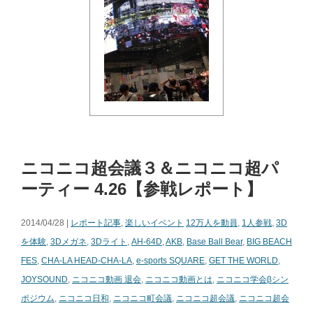
ニコニコ超会議３＆ニコニコ超パ
ーティー 4.26【参戦レポート】
2014/04/28 |
レポート記事
,
楽しいイベント
12万人を動員
,
1人参戦
,
3D
を体験
,
3Dメガネ
,
3Dライト
,
AH-64D
,
AKB
,
Base Ball Bear
,
BIG BEACH
FES
,
CHA-LA HEAD-CHA-LA
,
e-sports SQUARE
,
GET THE WORLD
,
JOYSOUND
,
ニコニコ動画 退会
,
ニコニコ動画とは
,
ニコニコ学会βシン
ポジウム
,
ニコニコ日和
,
ニコニコ町会議
,
ニコニコ超会議
,
ニコニコ超会