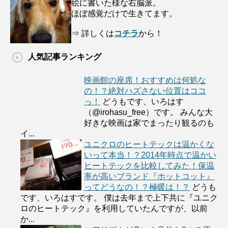
絵に書いた様な右脳派。
ほぼ感覚だけで生きてます。
⇒ 詳しくは
コチラ
から！
人気記事ランキング
映画館の座席！おすすめは何処な
の！？絶対ハズさない位置はココ
っ！
どうもです、いろはす
（@irohasu_free）です。 みんな大
好きな映画は家でまったり観るのも
イ...
ユニクロのヒートテックは温かくな
いって本当！？2014年時点で温かい
ヒートテックを比較してみた！保温
率が高いブランド『ホットコット』
ってどうなの！？極暖は！？
どうも
です、いろはすです。 僕は去年まで上下共に『ユニク
ロのヒートテック』を利用していたんですが、以前
か...