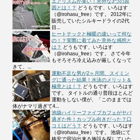
エアリズムが臭い！意外な3つの原
因とは！？
どうもです、いろはす
（@irohasu_free）です。 2012年に
販売していたシルキードライの2代
目...
ヒートテックと極暖の違いって何な
の！？実際に着てみた意外な感想と
は？
どうもです、いろはす
（@irohasu_free）です。 さて今年
もそろそろ冷え込みが厳しくなって
きて、...
運動不足な男が2ヶ月間、スイミン
グに通った結果！水泳のメリット＆
極意とは！？
どうもです、いろはす
です。 タイトルの通り普段ほとんど
運動をしない僕が、「このままでは
体がナマリ過ぎて4...
池袋ハイリーファイブカフェがヤバ
過ぎた件！カップル向きだった？口
コミはどう？
どうもです、いろはす
（@irohasu_free）です。 池袋にて
格安で宿泊出来る施設を探していた