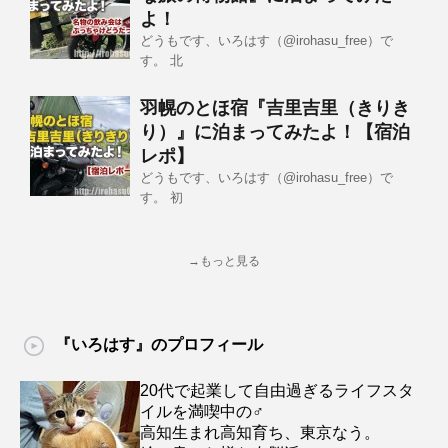
よ！
どうもです、いろはす（@irohasu_free）で
す。 北
羽幌のとほ宿『吉里吉里（きりき
り）』に泊まってみたよ！【宿泊
レポ】
どうもです、いろはす（@irohasu_free）で
す。 初
→もっと見る
『いろはす』のプロフィール
20代で起業して自由過ぎるライフスタ
イルを満喫中の♂
高知生まれ高知育ち、東京なう。