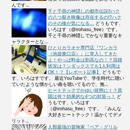
んです...
千と千尋の神隠しの都市伝説!!ハク
の八つ裂き映像は存在するの!?ハク
のその後が気になる…
どうもです、
いろはす（@irohasu_free）です。
千と千尋の神隠しでかなり重要なキ
ャラクターとな...
ひとりカラオケ専門店『ワンカラ
（池袋東口店）』に突入してきた
よ！やっぱ料金は割高なの！？混雑
状況は？シダックスでも1人利用は
OK！？【レポート記事】
どうもで
す、いろはすです。 最近YouTubeで、学生時代に聴い
ていたような懐かしい曲を聴いてるので、無...
ヒートテックでかゆい状態に！？原
因は何？効果的な4つの対策っ！
ど
うもです、いろはす
（@irohasu_free）です。 「みんな
大好きヒートテック！温かくてデメ
リット...
人類最強の冒険家『ベア・グリル