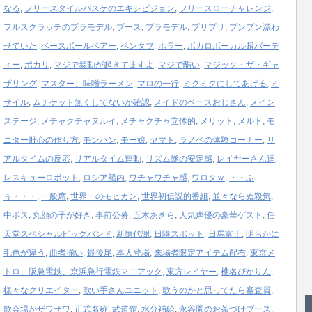
なる
,
フリースタイルバスケのエキシビジョン
,
フリースローチャレンジ
,
フルスクラッチのプラモデル
,
ブース
,
プラモデル
,
プリプリ
,
プンプン漂わ
せていた
,
ベースボールベアー
,
ペンタブ
,
ホラー
,
ボカロボーカル超パーテ
ィー
,
ポカリ
,
マジで暴動が起きてますよ
,
マジで酷い
,
マジック・ザ・ギャ
ザリング
,
マスター、味噌ラーメン
,
マロの一行
,
ミクミクにしてあげる
,
ミ
サイル
,
ムチケット無くしてないか確認
,
メイドのベースおじさん
,
メイン
ステージ
,
メチャクチャヌルイ
,
メチャクチャ立体的
,
メリット
,
メルト
,
モ
ニター肝心の作り方
,
モンハン
,
モー娘
,
ヤマト
,
ラノベの体験コーナー
,
リ
アルタイムの反応
,
リアルタイム連動
,
リズム隊の安定感
,
レイヤーさん達
,
レスキューロボット
,
ロシア船内
,
ワチャワチャ感
,
ワロタｗ
,
・・ふ
ぅ・・・
,
一般席
,
世界一のモヒカン
,
世界初伝説的番組
,
並々ならぬ殺気
,
中ボス
,
丸顔の子が好き
,
事前公募
,
五木あきら
,
人気声優の豪華ゲスト
,
任
天堂スペシャルビッグバンド
,
新陳代謝
,
日陰スポット
,
日馬富士
,
明らかに
毛色が違う
,
曲者揃い
,
最後尾
,
本人登場
,
来場者限定アイテム配布
,
東京メ
トロ、阪急電鉄、京浜急行電鉄マニアック
,
東方レイヤー
,
椎名ぴかりん
,
様々なクリエイター
,
歌い手さんユニット
,
歌うのかと思ってたら審査員
,
歌会場がザワザワ
,
正式名称
,
武道館
,
水分補給
,
永谷園のお茶づけブース
,