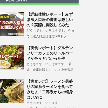
NEW ENTRY
【詳細体験レポート】みず
ほ法人口座の審査は厳しい
の？実際に開設してみた！
どうもです、いろはすです。 今ま
では法人口座は住信SBIネッ
【実食レポート】グルテン
フリーカフェのリトルバー
ドが色々ヤバかった件
どうもです、いろはすです。 最
近、食事制限をしていて小麦製品
【実食レポ】ラーメン男盛
りの家系ラーメンを食べて
みたよ！二郎系からの転身
はいかに
どうもです、いろはす