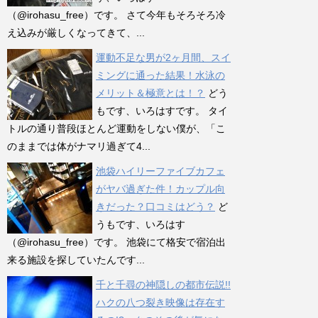
（@irohasu_free）です。 さて今年もそろそろ冷
え込みが厳しくなってきて、...
運動不足な男が2ヶ月間、スイ
ミングに通った結果！水泳の
メリット＆極意とは！？
どう
もです、いろはすです。 タイ
トルの通り普段ほとんど運動をしない僕が、「こ
のままでは体がナマリ過ぎて4...
池袋ハイリーファイブカフェ
がヤバ過ぎた件！カップル向
きだった？口コミはどう？
ど
うもです、いろはす
（@irohasu_free）です。 池袋にて格安で宿泊出
来る施設を探していたんです...
千と千尋の神隠しの都市伝説!!
ハクの八つ裂き映像は存在す