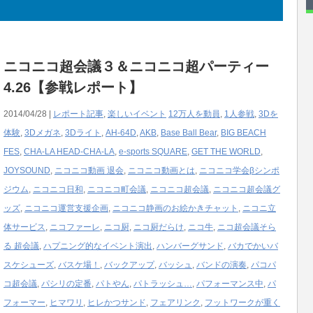
ニコニコ超会議３＆ニコニコ超パーティー
4.26【参戦レポート】
2014/04/28 |
レポート記事
,
楽しいイベント
12万人を動員
,
1人参戦
,
3Dを
体験
,
3Dメガネ
,
3Dライト
,
AH-64D
,
AKB
,
Base Ball Bear
,
BIG BEACH
FES
,
CHA-LA HEAD-CHA-LA
,
e-sports SQUARE
,
GET THE WORLD
,
JOYSOUND
,
ニコニコ動画 退会
,
ニコニコ動画とは
,
ニコニコ学会βシンポ
ジウム
,
ニコニコ日和
,
ニコニコ町会議
,
ニコニコ超会議
,
ニコニコ超会議グ
ッズ
,
ニコニコ運営支援企画
,
ニコニコ静画のお絵かきチャット
,
ニコニ立
体サービス
,
ニコファーレ
,
ニコ厨
,
ニコ厨だらけ
,
ニコ牛
,
ニコ超会議そら
る 超会議
,
ハプニング的なイベント演出
,
ハンバーグサンド
,
バカでかいバ
スケシューズ
,
バスケ場！
,
バックアップ
,
バッシュ
,
バンドの演奏
,
パコパ
コ超会議
,
パシリの定番
,
パトやん
,
パトラッシュ…
,
パフォーマンス中
,
パ
フォーマー
,
ヒマワリ
,
ヒレかつサンド
,
フェアリンク
,
フットワークが重く