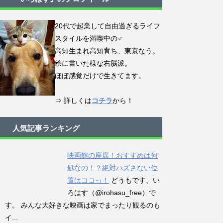
20代で起業して自由過ぎるライフ
スタイルを満喫中の♂
高知生まれ高知育ち、東京なう。
絵に書いた様な右脳派。
ほぼ感覚だけで生きてます。
⇒ 詳しくは
コチラ
から！
人気記事ランキング
映画館の座席！おすすめは何
処なの！？絶対ハズさない位
置はココっ！
どうもです、い
ろはす（@irohasu_free）で
す。 みんな大好きな映画は家でまったり観るのも
イ...