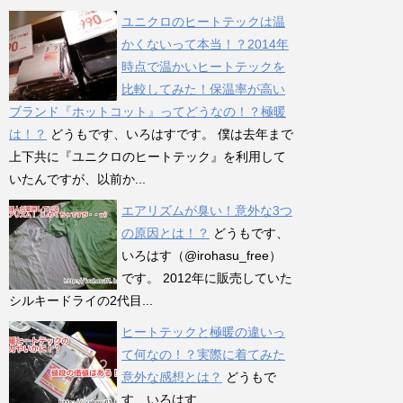
ユニクロのヒートテックは温
かくないって本当！？2014年
時点で温かいヒートテックを
比較してみた！保温率が高い
ブランド『ホットコット』ってどうなの！？極暖
は！？
どうもです、いろはすです。 僕は去年まで
上下共に『ユニクロのヒートテック』を利用して
いたんですが、以前か...
エアリズムが臭い！意外な3つ
の原因とは！？
どうもです、
いろはす（@irohasu_free）
です。 2012年に販売していた
シルキードライの2代目...
ヒートテックと極暖の違いっ
て何なの！？実際に着てみた
意外な感想とは？
どうもで
す、いろはす