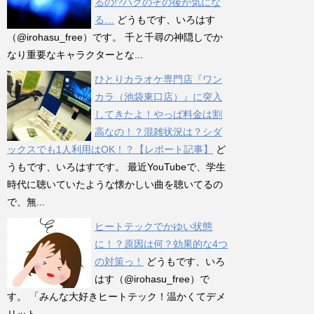
るの!?ハクのその後が気にな
る…
どうもです、いろはす
（@irohasu_free）です。 千と千尋の神隠しでか
なり重要なキャラクターとな...
ひとりカラオケ専門店『ワン
カラ（池袋東口店）』に突入
してきたよ！やっぱ料金は割
高なの！？混雑状況は？シダ
ックスでも1人利用はOK！？【レポート記事】
ど
うもです、いろはすです。 最近YouTubeで、学生
時代に聴いていたような懐かしい曲を聴いてるの
で、無...
ヒートテックでかゆい状態
に！？原因は何？効果的な4つ
の対策っ！
どうもです、いろ
はす（@irohasu_free）で
す。 「みんな大好きヒートテック！温かくてデメ