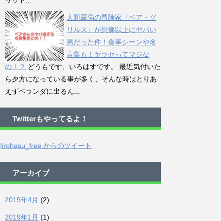
リット...
人類最強の冒険家『ベア・グ
リルス』が想像以上にヤバい
男だった件！食事シーンや名
言集も！ヤラセってマジな
の！？
どうもです、いろはすです。 最近気付いた
ら夕方になっている事が多く、そんな時はとりあ
えずベランダに出るん...
Twitterもやってるよ！
irohasu_free からのツイート
アーカイブ
2019年4月
(2)
2019年1月
(1)