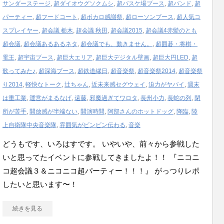
サンダーステージ
,
超ダイオウグソクムシ
,
超バスケ場ブース
,
超バンド
,
超
パーティー
,
超フードコート
,
超ボカロ感謝祭
,
超ローソンブース
,
超人気コ
スプレイヤー
,
超会議 栃木
,
超会議 秋田
,
超会議2015
,
超会議4赤髪のとも
超会議
,
超会議あるあるネタ
,
超会議でも、動きません。
,
超囲碁・将棋・
電王
,
超宇宙ブース
,
超巨大エリア
,
超巨大デジタル壁画
,
超巨大円LED
,
超
歌ってみた♪
,
超深海ブース
,
超鉄道縁日
,
超音楽祭
,
超音楽祭2014
,
超音楽祭
り2014
,
軽快なトーク
,
辻ちゃん
,
近未来感セグウェイ
,
迫力がヤバイ
,
週末
は重工業
,
運営がまるなげ
,
遠藤
,
邪魔過ぎてワロタ
,
長州小力
,
長蛇の列
,
閉
所が苦手
,
開放感が半端ない
,
開演時間
,
阿部さんのホットドッグ
,
降臨
,
陸
上自衛隊中央音楽隊
,
雰囲気がビンビン伝わる
,
音楽
どうもです、いろはすです。 いやいや、前々から参戦した
いと思ってたイベントに参戦してきましたよ！！ 『ニコニ
コ超会議３＆ニコニコ超パーティー！！！』 がっつりレポ
したいと思います〜！
続きを見る