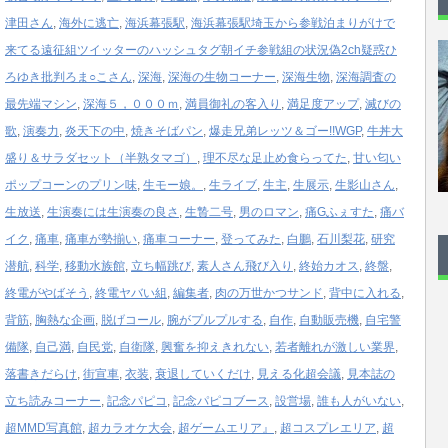
津田さん
,
海外に逃亡
,
海浜幕張駅
,
海浜幕張駅埼玉から参戦泊まりがけで
来てる遠征組ツイッターのハッシュタグ朝イチ参戦組の状況偽2ch疑惑ひ
ろゆき批判ろま○こさん
,
深海
,
深海の生物コーナー
,
深海生物
,
深海調査の
最先端マシン
,
深海５，０００ｍ
,
満員御礼の客入り
,
満足度アップ
,
滅びの
歌
,
演奏力
,
炎天下の中
,
焼きそばパン
,
爆走兄弟レッツ＆ゴー!!WGP
,
牛丼大
盛り＆サラダセット（半熟タマゴ）
,
理不尽な足止め食らってた
,
甘い匂い
ポップコーンのプリン味
,
生モー娘。
,
生ライブ
,
生主
,
生展示
,
生影山さん
,
生放送
,
生演奏には生演奏の良さ
,
生贄二号
,
男のロマン
,
痛Gふぇすた
,
痛バ
イク
,
痛車
,
痛車が勢揃い
,
痛車コーナー
,
登ってみた
,
白鵬
,
石川梨花
,
研究
潜航
,
科学
,
移動水族館
,
立ち幅跳び
,
素人さん飛び入り
,
終始カオス
,
終盤
,
終電がやばそう
,
終電ヤバい組
,
編集者
,
肉の万世かつサンド
,
背中に入れる
,
背筋
,
胸熱な企画
,
脱げコール
,
腕がプルプルする
,
自作
,
自動販売機
,
自宅警
備隊
,
自己満
,
自民党
,
自衛隊
,
興奮を抑えきれない
,
若者離れが激しい業界
,
落書きだらけ
,
街宣車
,
衣装
,
衰退していくだけ
,
見える化超会議
,
見本誌の
立ち読みコーナー
,
記念パピコ
,
記念パピコブース
,
設営場
,
誰も人がいない
,
超MMD写真館
,
超カラオケ大会
,
超ゲームエリア』
,
超コスプレエリア
,
超