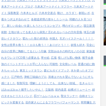
ャトルバス
,
六本木アートナイト テイトウワ
,
六本木アートナイト バス
,
六
本木アートナイト ブログ
,
六本木アートナイト マフラー
,
六本木アートナ
イト 深夜教室
,
六本木ヒルズ
,
六本木交差点
,
動け、カラダ！
,
参戦レポ
,
古
着をつぎはぎ合わせて
,
各都道府県の形をしたシール
,
同郷の人を見つけ
て、新しい出会いを楽しもうというコンセプト
,
噂のギロッポン
,
国立新美
術館
,
土地が余ってる友人から病気と言われるレベルの方向音痴
,
埼玉の越
谷レイクタウン
,
変わった形の卓球台
,
外国人
,
天才ハイスクール！！！！
,
女性は世界を救う！！エロも救う！！ありがとう！！
,
妖怪も好き
,
完全に
自分の世界に陶酔してるという印象
,
宮部みゆきの時代モノの小説
,
家族連
れタワレコでCD買う必要ある
,
寄せ絵
,
広場
,
怪しげな黒い物体
,
握手会参
加のイベントチケットが手に入らない可能性
,
文化祭レベル
,
普通の絵に飽
きちゃった人
,
東京ミッドタウン
,
森ビルガイドブック
,
水を使ったオブジ
ェクト
,
江戸時代
,
津軽三味線のプロ
,
演者はそれを望んでないようにすら
感じました
,
獣類写生
,
理解しようとしても、出来ない領域。
,
生きゃりー
ぱみゅぱみゅと握手したいやん！
,
立版画
,
箭内道彦
,
結構ボリューミー
,
緑
のタオルとリストバンド
,
罰ゲームレベルｗｗ
,
聖火ランナー
,
自称オリン
ピックを変奏する
,
花作家さんによるフラワーパフォーマンス
,
草間彌生 六