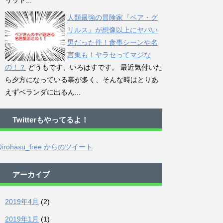
リット...
人類最強の冒険家『ベア・グ
リルス』が想像以上にヤバい
男だった件！食事シーンや名
言集も！ヤラセってマジな
の！？
どうもです、いろはすです。 最近気付いた
ら夕方になっている事が多く、そんな時はとりあ
えずベランダに出るん...
Twitterもやってるよ！
irohasu_free からのツイート
アーカイブ
2019年4月
(2)
2019年1月
(1)