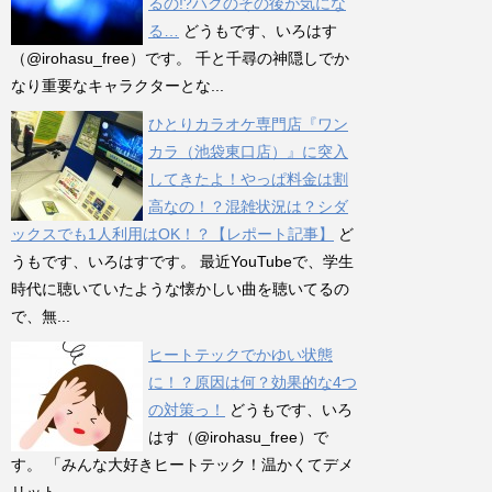
るの!?ハクのその後が気にな
る…
どうもです、いろはす
（@irohasu_free）です。 千と千尋の神隠しでか
なり重要なキャラクターとな...
ひとりカラオケ専門店『ワン
カラ（池袋東口店）』に突入
してきたよ！やっぱ料金は割
高なの！？混雑状況は？シダ
ックスでも1人利用はOK！？【レポート記事】
ど
うもです、いろはすです。 最近YouTubeで、学生
時代に聴いていたような懐かしい曲を聴いてるの
で、無...
ヒートテックでかゆい状態
に！？原因は何？効果的な4つ
の対策っ！
どうもです、いろ
はす（@irohasu_free）で
す。 「みんな大好きヒートテック！温かくてデメ