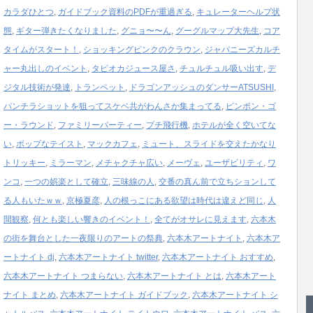
カラダひとつ
,
ガイドブック資料のPDFが重過ぎる
,
キュレーターヘルプ状
態
,
ギター弾きたくなりました
,
グニョ〜〜ん
,
グーグルマップ大先生
,
コア
タイムがスタート！
,
ショッキングピンクのクラウン
,
ジャパニーズカルチ
ャー丸出しのイベント
,
タピオカジュース屋さ
,
チュルチュル吸い出す
,
デ
ジタル技術が発達
,
トランペット
,
ドラゴンアッシュのダンサーATSUSHI
,
パンチラショットを狙ってスケベ共がわんさか集まってる
,
ピンポン・ゴ
ー・ラウンド
,
ファミリーパーティー
,
プチ飛行機
,
ホテルが全く空いてな
い
,
ポップなテイスト
,
マックカフェ
,
ミュート、スライドを交えたかなり
トリッキー
,
ミラーマン
,
メチャクチャ広い
,
メーヴェ
,
ユーザビリティ
,
ワ
ンコ
,
一つの娯楽として確立
,
三味線の人
,
交番の真ん前で立ちションして
る人もいたｗｗ
,
京極夏彦
,
人の根っこにある欲望は時代は違えど同じ
,
人
間観察
,
何とも楽しい響きのイベント！
,
全てがオサレに見えます
,
六本木
の街を舞台とした一夜限りのアートの祭典
,
六本木アートナイト
,
六本木ア
ートナイト dj
,
六本木アートナイト twitter
,
六本木アートナイト おすすめ
,
六本木アートナイト つまらない
,
六本木アートナイト とは
,
六本木アート
ナイト まとめ
,
六本木アートナイト ガイドブック
,
六本木アートナイト シ