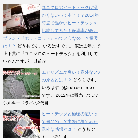
ユニクロのヒートテックは温
かくないって本当！？2014年
時点で温かいヒートテックを
比較してみた！保温率が高い
ブランド『ホットコット』ってどうなの！？極暖
は！？
どうもです、いろはすです。 僕は去年まで
上下共に『ユニクロのヒートテック』を利用して
いたんですが、以前か...
エアリズムが臭い！意外な3つ
の原因とは！？
どうもです、
いろはす（@irohasu_free）
です。 2012年に販売していた
シルキードライの2代目...
ヒートテックと極暖の違いっ
て何なの！？実際に着てみた
意外な感想とは？
どうもで
す、いろはす