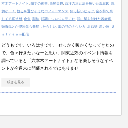
本木アートナイト
,
蘭学の復興
,
西尾美也
,
西洋の遠近法を用いた風景図
,
親
切か！！
,
観るを選びそうなパフォーマンス
,
酔っ払いだらけ
,
金を持て余
してる富裕層
,
金魚
,
鞘絵
,
順調にジロジロ見てた
,
頭に星を付けた若者達
,
顕微鏡とか望遠鏡も発展したらしい
,
風の谷のナウシカ
,
魚蟲譜
,
黒い家
,
Ｕ
ｓｔｒｅａｍ配信
どうもです、いろはすです。 せっかく暖かくなってきたの
で、色々行きたいなーと思い、関東近郊のイベント情報を
調べていると『六本木アートナイト』なる楽しそうなイベ
ントが今週末に開催されるではありませ
続きを見る