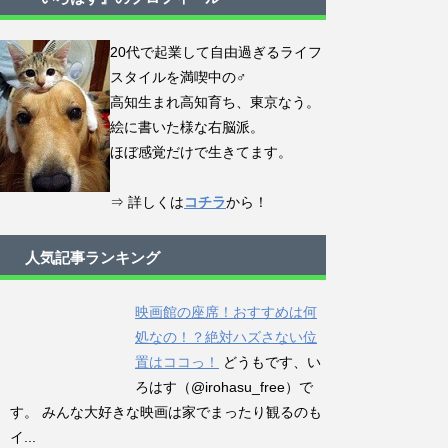
20代で起業して自由過ぎるライフ
スタイルを満喫中の♂
高知生まれ高知育ち、東京なう。
絵に書いた様な右脳派。
ほぼ感覚だけで生きてます。
⇒ 詳しくは
コチラ
から！
人気記事ランキング
映画館の座席！おすすめは何
処なの！？絶対ハズさない位
置はココっ！
どうもです、い
ろはす（@irohasu_free）で
す。 みんな大好きな映画は家でまったり観るのも
イ...