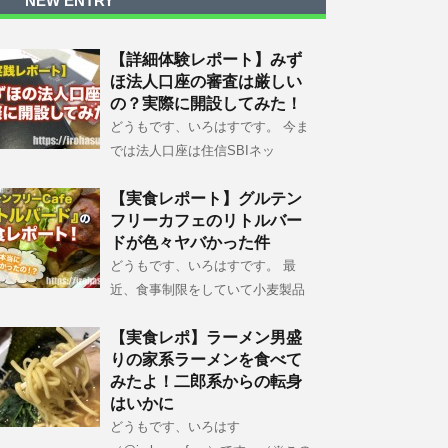
NEW ENTRY
【詳細体験レポート】みず
ほ法人口座の審査は厳しい
の？実際に開設してみた！
どうもです、いろはすです。 今ま
では法人口座は住信SBIネッ
【実食レポート】グルテン
フリーカフェのリトルバー
ドが色々ヤバかった件
どうもです、いろはすです。 最
近、食事制限をしていて小麦製品
【実食レポ】ラーメン男盛
りの家系ラーメンを食べて
みたよ！二郎系からの転身
はいかに
どうもです、いろはす