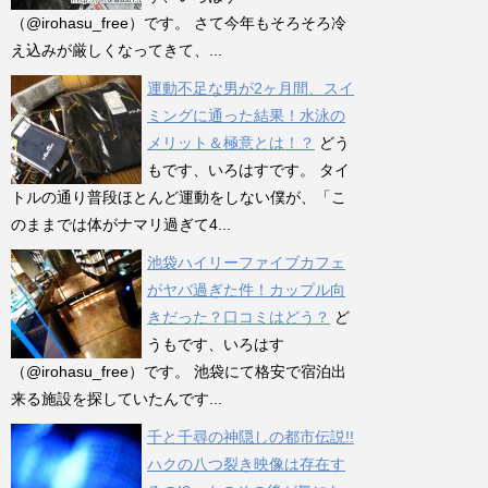
（@irohasu_free）です。 さて今年もそろそろ冷
え込みが厳しくなってきて、...
運動不足な男が2ヶ月間、スイ
ミングに通った結果！水泳の
メリット＆極意とは！？
どう
もです、いろはすです。 タイ
トルの通り普段ほとんど運動をしない僕が、「こ
のままでは体がナマリ過ぎて4...
池袋ハイリーファイブカフェ
がヤバ過ぎた件！カップル向
きだった？口コミはどう？
ど
うもです、いろはす
（@irohasu_free）です。 池袋にて格安で宿泊出
来る施設を探していたんです...
千と千尋の神隠しの都市伝説!!
ハクの八つ裂き映像は存在す