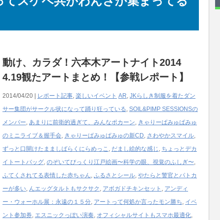
ってスケベ共がわんさか集まってる
動け、カラダ！六本木アートナイト2014
4.19観たアートまとめ！【参戦レポート】
2014/04/20 |
レポート記事
,
楽しいイベント
AR
,
JKらしき制服を着たダン
サー集団がサークル状になって踊り狂っている
,
SOIL&PIMP SESSIONSの
メンバー
,
あまりに前衛的過ぎて、みんなポカーン
,
きゃりーぱみゅぱみゅ
のミニライブ＆握手会
,
きゃりーぱみゅぱみゅの新CD
,
さわやかスマイル
,
ずっと口開けたまましばらくにらめっこ
,
だまし絵的な感じ
,
ちょっとデカ
イトートバッグ
,
のぞいてびっくり江戸絵画〜科学の眼、視覚のふしぎ〜
,
ふてくされてる表情した赤ちゃん
,
ふるさとシール
,
やたらと警官とパトカ
ーが多い
,
んエッグタルトもサクサク
,
アボガドチキンセット
,
アンディ
ー・ウォーホル展：永遠の１５分
,
アートって何処か言ったモン勝ち
,
イベ
ント参加券
,
エスニックっぽい演奏
,
オフィシャルサイトもスマホ最適化
,