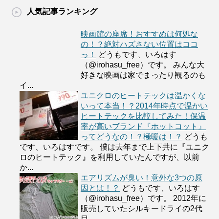
人気記事ランキング
映画館の座席！おすすめは何処な
の！？絶対ハズさない位置はココ
っ！
どうもです、いろはす
（@irohasu_free）です。 みんな大
好きな映画は家でまったり観るのも
イ...
ユニクロのヒートテックは温かくな
いって本当！？2014年時点で温かい
ヒートテックを比較してみた！保温
率が高いブランド『ホットコット』
ってどうなの！？極暖は！？
どうも
です、いろはすです。 僕は去年まで上下共に『ユニク
ロのヒートテック』を利用していたんですが、以前
か...
エアリズムが臭い！意外な3つの原
因とは！？
どうもです、いろはす
（@irohasu_free）です。 2012年に
販売していたシルキードライの2代
目...