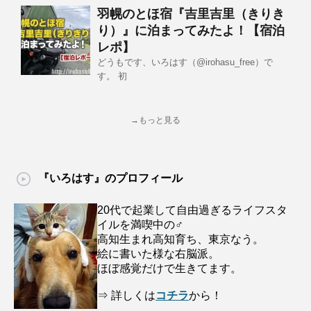
羽幌のとほ宿『吉里吉里（きりき
り）』に泊まってみたよ！【宿泊
レポ】
どうもです、いろはす（@irohasu_free）で
す。 初
→もっと見る
『いろはす』のプロフィール
20代で起業して自由過ぎるライフスタ
イルを満喫中の♂
高知生まれ高知育ち、東京なう。
絵に書いた様な右脳派。
ほぼ感覚だけで生きてます。
⇒ 詳しくは
コチラ
から！