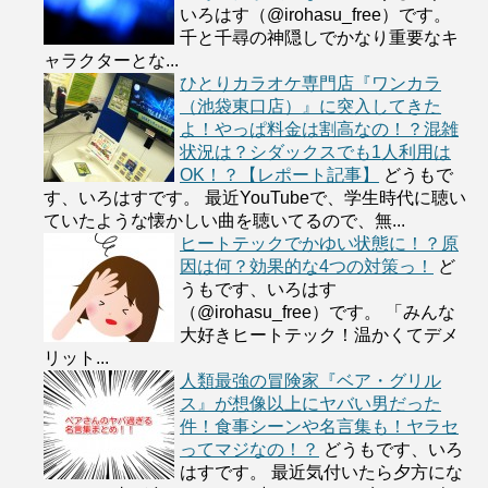
いろはす（@irohasu_free）です。
千と千尋の神隠しでかなり重要なキ
ャラクターとな...
ひとりカラオケ専門店『ワンカラ
（池袋東口店）』に突入してきた
よ！やっぱ料金は割高なの！？混雑
状況は？シダックスでも1人利用は
OK！？【レポート記事】
どうもで
す、いろはすです。 最近YouTubeで、学生時代に聴い
ていたような懐かしい曲を聴いてるので、無...
ヒートテックでかゆい状態に！？原
因は何？効果的な4つの対策っ！
ど
うもです、いろはす
（@irohasu_free）です。 「みんな
大好きヒートテック！温かくてデメ
リット...
人類最強の冒険家『ベア・グリル
ス』が想像以上にヤバい男だった
件！食事シーンや名言集も！ヤラセ
ってマジなの！？
どうもです、いろ
はすです。 最近気付いたら夕方にな