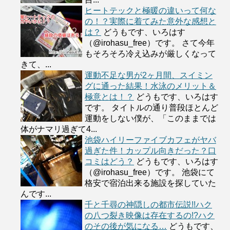
ヒートテックと極暖の違いって何な
の！？実際に着てみた意外な感想と
は？
どうもです、いろはす
（@irohasu_free）です。 さて今年
もそろそろ冷え込みが厳しくなって
きて、...
運動不足な男が2ヶ月間、スイミン
グに通った結果！水泳のメリット＆
極意とは！？
どうもです、いろはす
です。 タイトルの通り普段ほとんど
運動をしない僕が、「このままでは
体がナマリ過ぎて4...
池袋ハイリーファイブカフェがヤバ
過ぎた件！カップル向きだった？口
コミはどう？
どうもです、いろはす
（@irohasu_free）です。 池袋にて
格安で宿泊出来る施設を探していた
んです...
千と千尋の神隠しの都市伝説!!ハク
の八つ裂き映像は存在するの!?ハク
のその後が気になる…
どうもです、