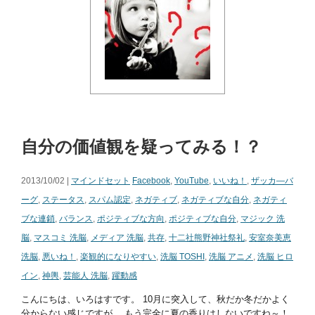
自分の価値観を疑ってみる！？
2013/10/02 |
マインドセット
Facebook
,
YouTube
,
いいね！
,
ザッカ―バ
ーグ
,
ステータス
,
スパム認定
,
ネガティブ
,
ネガティブな自分
,
ネガティ
ブな連鎖
,
バランス
,
ポジティブな方向
,
ポジティブな自分
,
マジック 洗
脳
,
マスコミ 洗脳
,
メディア 洗脳
,
共存
,
十二社熊野神社祭礼
,
安室奈美恵
洗脳
,
悪いね！
,
楽観的になりやすい
,
洗脳 TOSHI
,
洗脳 アニメ
,
洗脳 ヒロ
イン
,
神輿
,
芸能人 洗脳
,
躍動感
こんにちは、いろはすです。 10月に突入して、秋だか冬だかよく
分からない感じですが、 もう完全に夏の香りはしないですね～！