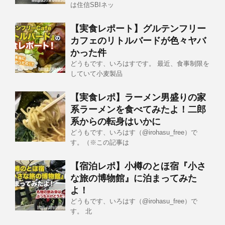
は住信SBIネッ
【実食レポート】グルテンフリー
カフェのリトルバードが色々ヤバ
かった件
どうもです、いろはすです。 最近、食事制限を
していて小麦製品
【実食レポ】ラーメン男盛りの家
系ラーメンを食べてみたよ！二郎
系からの転身はいかに
どうもです、いろはす（@irohasu_free）で
す。（※この記事は
【宿泊レポ】小樽のとほ宿『小さ
な旅の博物館』に泊まってみた
よ！
どうもです、いろはす（@irohasu_free）で
す。 北