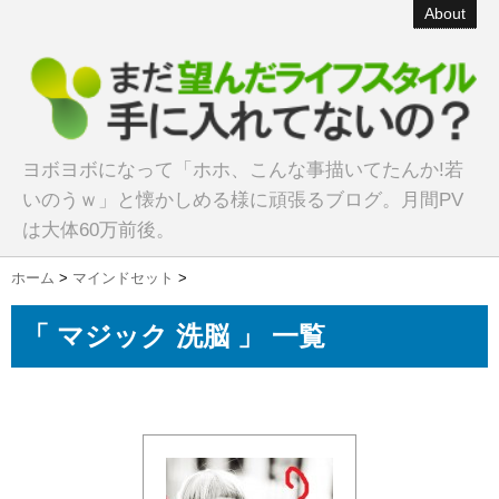
About
ヨボヨボになって「ホホ、こんな事描いてたんか!若
いのうｗ」と懐かしめる様に頑張るブログ。月間PV
は大体60万前後。
ホーム
>
マインドセット
>
「 マジック 洗脳 」 一覧