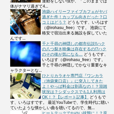
運動をしない僕が、「このままでは
体がナマリ過ぎて4...
池袋ハイリーファイブカフェがヤバ
過ぎた件！カップル向きだった？口
コミはどう？
どうもです、いろはす
（@irohasu_free）です。 池袋にて
格安で宿泊出来る施設を探していた
んです...
千と千尋の神隠しの都市伝説!!ハク
の八つ裂き映像は存在するの!?ハク
のその後が気になる…
どうもです、
いろはす（@irohasu_free）です。
千と千尋の神隠しでかなり重要なキ
ャラクターとな...
ひとりカラオケ専門店『ワンカラ
（池袋東口店）』に突入してきた
よ！やっぱ料金は割高なの！？混雑
状況は？シダックスでも1人利用は
OK！？【レポート記事】
どうもで
す、いろはすです。 最近YouTubeで、学生時代に聴い
ていたような懐かしい曲を聴いてるので、無...
ヒートテックでかゆい状態に！？原