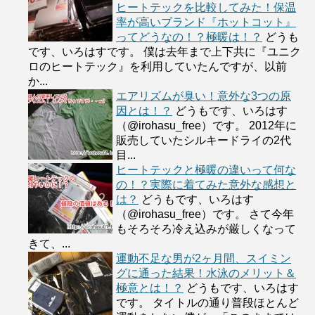
ヒートテックを比較してみた！保温
率が高いブランド『ホットコット』
ってどうなの！？極暖は！？
どうも
です、いろはすです。 僕は去年まで上下共に『ユニク
ロのヒートテック』を利用していたんですが、以前
か...
エアリズムが臭い！意外な3つの原
因とは！？
どうもです、いろはす
（@irohasu_free）です。 2012年に
販売していたシルキードライの2代
目...
ヒートテックと極暖の違いって何な
の！？実際に着てみた意外な感想と
は？
どうもです、いろはす
（@irohasu_free）です。 さて今年
もそろそろ冷え込みが厳しくなって
きて、...
運動不足な男が2ヶ月間、スイミン
グに通った結果！水泳のメリット＆
極意とは！？
どうもです、いろはす
です。 タイトルの通り普段ほとんど