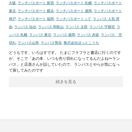
大阪
,
ランチパスポート 新宿
,
ランチパスポート 札幌
,
ランチパスポート
東京
,
ランチパスポート 横浜
,
ランチパスポート 盛岡
,
ランチパスポート
神戸
,
ランチパスポート 福岡
,
ランチパスポートって
,
ランパス 人気 理
由
,
ランパス 仙台
,
ランパス 和歌山
,
ランパス 太田
,
ランパス 宇都宮
,
ラ
ンパス 札幌
,
ランパス 東京
,
ランパス 盛岡
,
ランパス 赤坂
,
ランパス 売
切れ
,
ランパス山形
,
ランパス熊谷
,
株式会社ほっとこうち
どうもです、いろはすです。 たまにフラフラと書店に行くのです
が、そこで「あの本、いつも売り切れになってるんだよね〜ラン
パス」と店員さんが話していたので、ランパスとやらが気になっ
て探してみたのです
続きを見る