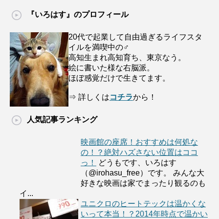
『いろはす』のプロフィール
20代で起業して自由過ぎるライフスタ
イルを満喫中の♂
高知生まれ高知育ち、東京なう。
絵に書いた様な右脳派。
ほぼ感覚だけで生きてます。
⇒ 詳しくは
コチラ
から！
人気記事ランキング
映画館の座席！おすすめは何処な
の！？絶対ハズさない位置はココ
っ！
どうもです、いろはす
（@irohasu_free）です。 みんな大
好きな映画は家でまったり観るのも
イ...
ユニクロのヒートテックは温かくな
いって本当！？2014年時点で温かい