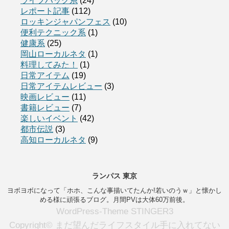
ライフハック系
(24)
レポート記事
(112)
ロッキンジャパンフェス
(10)
便利テクニック系
(1)
健康系
(25)
岡山ローカルネタ
(1)
料理してみた！
(1)
日常アイテム
(19)
日常アイテムレビュー
(3)
映画レビュー
(11)
書籍レビュー
(7)
楽しいイベント
(42)
都市伝説
(3)
高知ローカルネタ
(9)
ランパス 東京
ヨボヨボになって「ホホ、こんな事描いてたんか!若いのうｗ」と懐かし
める様に頑張るブログ。月間PVは大体60万前後。
WordPress-Theme STINGER3
Copyright© まだ望んだライフスタイル手に入れてない