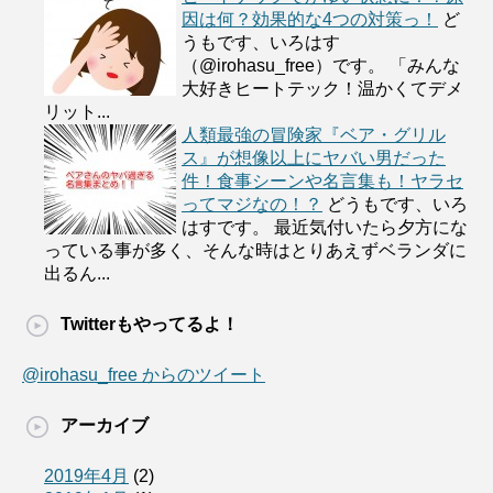
因は何？効果的な4つの対策っ！
ど
うもです、いろはす
（@irohasu_free）です。 「みんな
大好きヒートテック！温かくてデメ
リット...
人類最強の冒険家『ベア・グリル
ス』が想像以上にヤバい男だった
件！食事シーンや名言集も！ヤラセ
ってマジなの！？
どうもです、いろ
はすです。 最近気付いたら夕方にな
っている事が多く、そんな時はとりあえずベランダに
出るん...
Twitterもやってるよ！
@irohasu_free からのツイート
アーカイブ
2019年4月
(2)