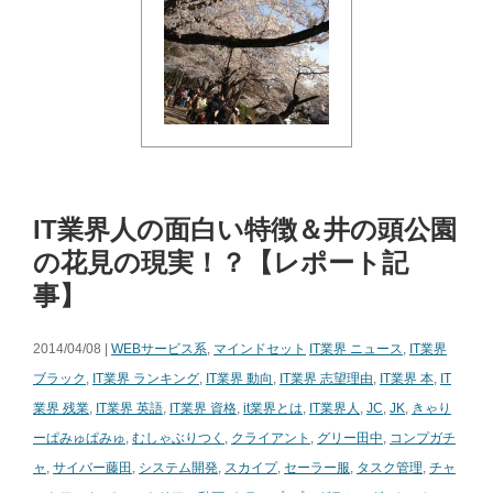
IT業界人の面白い特徴＆井の頭公園
の花見の現実！？【レポート記
事】
2014/04/08 |
WEBサービス系
,
マインドセット
IT業界 ニュース
,
IT業界
ブラック
,
IT業界 ランキング
,
IT業界 動向
,
IT業界 志望理由
,
IT業界 本
,
IT
業界 残業
,
IT業界 英語
,
IT業界 資格
,
it業界とは
,
IT業界人
,
JC
,
JK
,
きゃり
ーぱみゅぱみゅ
,
むしゃぶりつく
,
クライアント
,
グリー田中
,
コンプガチ
ャ
,
サイバー藤田
,
システム開発
,
スカイプ
,
セーラー服
,
タスク管理
,
チャ