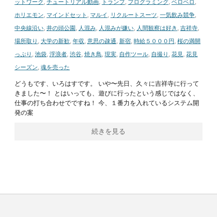
ットワーク
,
チュートリアル動画
,
トランプ
,
プログラミング
,
ベロベロ
,
ホリエモン
,
マインドセット
,
マルイ
,
リクルートスーツ
,
一気飲み競争
,
中央線沿い
,
井の頭公園
,
人混み
,
人混みが嫌い
,
人間観察は好き
,
吉祥寺
,
場所取り
,
大学の新歓
,
年収
,
意思の疎通
,
新宿
,
時給５０００円
,
桜の満開
っぷり
,
池袋
,
浮浪者
,
渋谷
,
焼き鳥
,
現実
,
自作ツール
,
自撮り
,
花見
,
花見
シーズン
,
魂を売った
どうもです、いろはすです。 いや〜先日、久々に吉祥寺に行って
きました〜！ とはいっても、遊びに行ったという感じではなく、
仕事の打ち合わせでですね！ 今、１番力を入れているシステム開
発の案
続きを見る