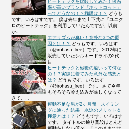
ヒートテックを比較してみた！保温
率が高いブランド『ホットコット』
ってどうなの！？極暖は！？
どうも
です、いろはすです。 僕は去年まで上下共に『ユニク
ロのヒートテック』を利用していたんですが、以前
か...
エアリズムが臭い！意外な3つの原
因とは！？
どうもです、いろはす
（@irohasu_free）です。 2012年に
販売していたシルキードライの2代
目...
ヒートテックと極暖の違いって何な
の！？実際に着てみた意外な感想と
は？
どうもです、いろはす
（@irohasu_free）です。 さて今年
もそろそろ冷え込みが厳しくなって
きて、...
運動不足な男が2ヶ月間、スイミン
グに通った結果！水泳のメリット＆
極意とは！？
どうもです、いろはす
です。 タイトルの通り普段ほとんど
運動をしない僕が、「このままでは