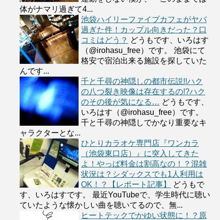
体がナマリ過ぎて4...
池袋ハイリーファイブカフェがヤバ
過ぎた件！カップル向きだった？口
コミはどう？
どうもです、いろはす
（@irohasu_free）です。 池袋にて
格安で宿泊出来る施設を探していた
んです...
千と千尋の神隠しの都市伝説!!ハク
の八つ裂き映像は存在するの!?ハク
のその後が気になる…
どうもです、
いろはす（@irohasu_free）です。
千と千尋の神隠しでかなり重要なキ
ャラクターとな...
ひとりカラオケ専門店『ワンカラ
（池袋東口店）』に突入してきた
よ！やっぱ料金は割高なの！？混雑
状況は？シダックスでも1人利用は
OK！？【レポート記事】
どうもで
す、いろはすです。 最近YouTubeで、学生時代に聴い
ていたような懐かしい曲を聴いてるので、無...
ヒートテックでかゆい状態に！？原