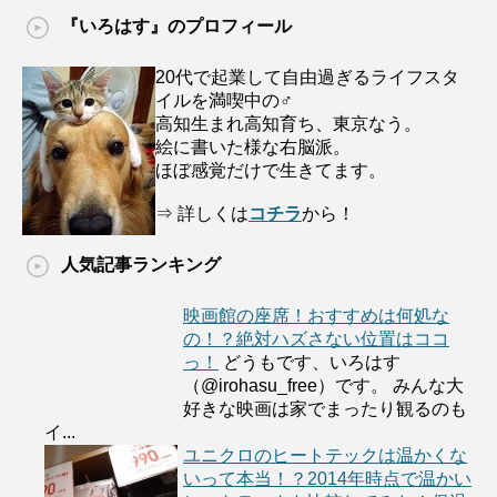
『いろはす』のプロフィール
20代で起業して自由過ぎるライフスタ
イルを満喫中の♂
高知生まれ高知育ち、東京なう。
絵に書いた様な右脳派。
ほぼ感覚だけで生きてます。
⇒ 詳しくは
コチラ
から！
人気記事ランキング
映画館の座席！おすすめは何処な
の！？絶対ハズさない位置はココ
っ！
どうもです、いろはす
（@irohasu_free）です。 みんな大
好きな映画は家でまったり観るのも
イ...
ユニクロのヒートテックは温かくな
いって本当！？2014年時点で温かい