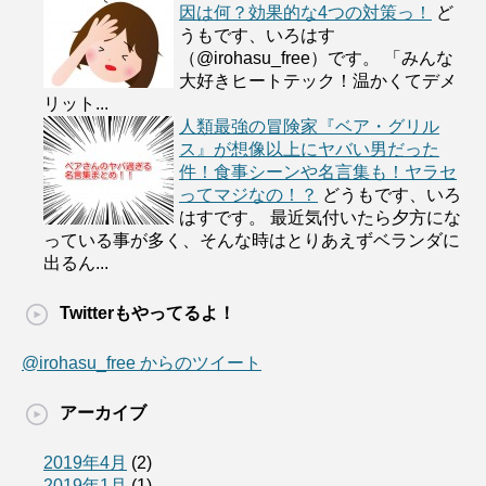
因は何？効果的な4つの対策っ！
ど
うもです、いろはす
（@irohasu_free）です。 「みんな
大好きヒートテック！温かくてデメ
リット...
人類最強の冒険家『ベア・グリル
ス』が想像以上にヤバい男だった
件！食事シーンや名言集も！ヤラセ
ってマジなの！？
どうもです、いろ
はすです。 最近気付いたら夕方にな
っている事が多く、そんな時はとりあえずベランダに
出るん...
Twitterもやってるよ！
@irohasu_free からのツイート
アーカイブ
2019年4月
(2)
2019年1月
(1)