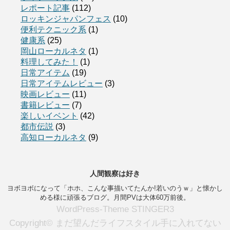
レポート記事
(112)
ロッキンジャパンフェス
(10)
便利テクニック系
(1)
健康系
(25)
岡山ローカルネタ
(1)
料理してみた！
(1)
日常アイテム
(19)
日常アイテムレビュー
(3)
映画レビュー
(11)
書籍レビュー
(7)
楽しいイベント
(42)
都市伝説
(3)
高知ローカルネタ
(9)
人間観察は好き
ヨボヨボになって「ホホ、こんな事描いてたんか!若いのうｗ」と懐かし
める様に頑張るブログ。月間PVは大体60万前後。
WordPress-Theme STINGER3
Copyright© まだ望んだライフスタイル手に入れてない