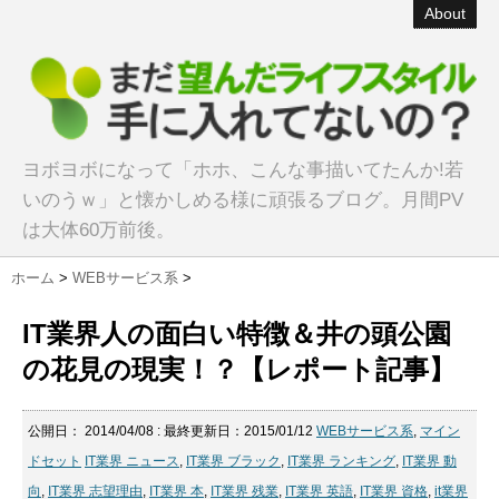
About
ヨボヨボになって「ホホ、こんな事描いてたんか!若
いのうｗ」と懐かしめる様に頑張るブログ。月間PV
は大体60万前後。
ホーム
>
WEBサービス系
>
IT業界人の面白い特徴＆井の頭公園
の花見の現実！？【レポート記事】
公開日：
2014/04/08
: 最終更新日：2015/01/12
WEBサービス系
,
マイン
ドセット
IT業界 ニュース
,
IT業界 ブラック
,
IT業界 ランキング
,
IT業界 動
向
,
IT業界 志望理由
,
IT業界 本
,
IT業界 残業
,
IT業界 英語
,
IT業界 資格
,
it業界