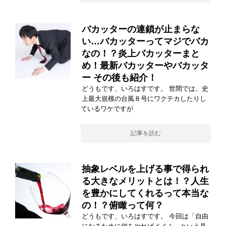
バカッターの連鎖が止まらな
い…バカッターってマジでバカ
なの！？炎上バカッターまと
め！最新バカッターやバカッタ
ー その後も紹介！
どうもです、いろはすです。 世間では、史
上最大規模の台風８号にワクテカしたりし
ているワケですが
記事を読む
抽象レベルを上げる事で得られ
る大きなメリットとは！？人生
を豊かにしてくれるって本当な
の！？俯瞰って何？
どうもです、いろはすです。 今回は「自由