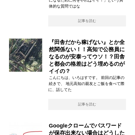
になるために何をやればイイ！」という具
体的な質問ではな
記事を読む
『田舎だから稼げない』とか全
然関係ない！！高知で公務員に
なるのが安泰ってウソ！？田舎
と都会の格差はどう埋めるのが
イイの？
こんにちは、いろはすです。 前回の記事の
続きで、 地元高知の親友とご飯を食べて際
に、話してた
記事を読む
Googleクロームでパスワード
が保存出来ない場合はどうした