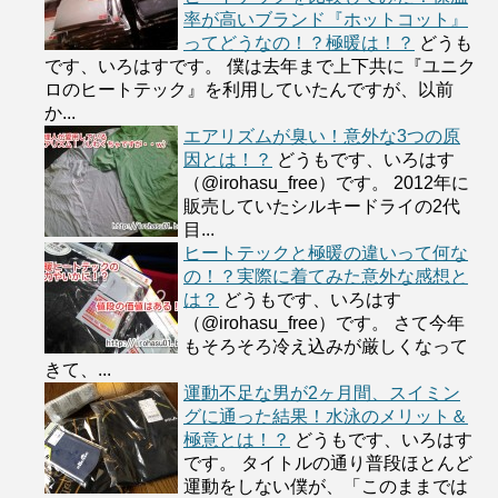
率が高いブランド『ホットコット』
ってどうなの！？極暖は！？
どうも
です、いろはすです。 僕は去年まで上下共に『ユニク
ロのヒートテック』を利用していたんですが、以前
か...
エアリズムが臭い！意外な3つの原
因とは！？
どうもです、いろはす
（@irohasu_free）です。 2012年に
販売していたシルキードライの2代
目...
ヒートテックと極暖の違いって何な
の！？実際に着てみた意外な感想と
は？
どうもです、いろはす
（@irohasu_free）です。 さて今年
もそろそろ冷え込みが厳しくなって
きて、...
運動不足な男が2ヶ月間、スイミン
グに通った結果！水泳のメリット＆
極意とは！？
どうもです、いろはす
です。 タイトルの通り普段ほとんど
運動をしない僕が、「このままでは