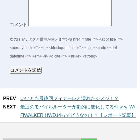
コメント
次の
HTML
タグと属性が使えます:
<a href="" title=""> <abbr title="">
<acronym title=""> <b> <blockquote cite=""> <cite> <code> <del
datetime=""> <em> <i> <q cite=""> <strike> <strong>
PREV
いいとも最終回フィナーレと濡れたシメジ！？
NEXT
最近のモバイルルーターが劇的に進化してる件ｗｗ Wi-
FiWALKER HWD14ってどうなの！？【レポート記事】