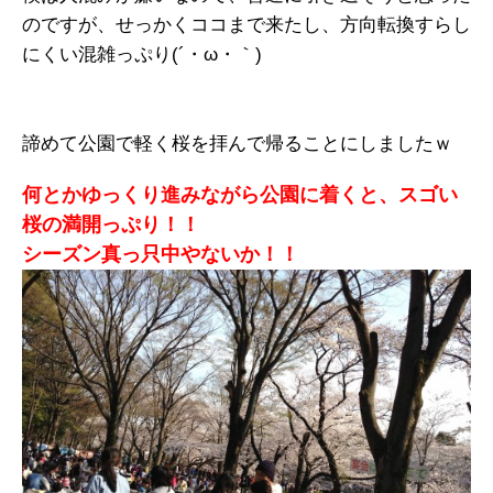
のですが、せっかくココまで来たし、方向転換すらし
にくい混雑っぷり(´・ω・｀)
諦めて公園で軽く桜を拝んで帰ることにしましたｗ
何とかゆっくり進みながら公園に着くと、スゴい
桜の満開っぷり！！
シーズン真っ只中やないか！！