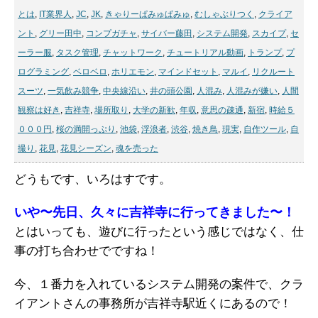
とは
,
IT業界人
,
JC
,
JK
,
きゃりーぱみゅぱみゅ
,
むしゃぶりつく
,
クライア
ント
,
グリー田中
,
コンプガチャ
,
サイバー藤田
,
システム開発
,
スカイプ
,
セ
ーラー服
,
タスク管理
,
チャットワーク
,
チュートリアル動画
,
トランプ
,
プ
ログラミング
,
ベロベロ
,
ホリエモン
,
マインドセット
,
マルイ
,
リクルート
スーツ
,
一気飲み競争
,
中央線沿い
,
井の頭公園
,
人混み
,
人混みが嫌い
,
人間
観察は好き
,
吉祥寺
,
場所取り
,
大学の新歓
,
年収
,
意思の疎通
,
新宿
,
時給５
０００円
,
桜の満開っぷり
,
池袋
,
浮浪者
,
渋谷
,
焼き鳥
,
現実
,
自作ツール
,
自
撮り
,
花見
,
花見シーズン
,
魂を売った
どうもです、いろはすです。
いや〜先日、久々に吉祥寺に行ってきました〜！
とはいっても、遊びに行ったという感じではなく、仕
事の打ち合わせでですね！
今、１番力を入れているシステム開発の案件で、クラ
イアントさんの事務所が吉祥寺駅近くにあるので！