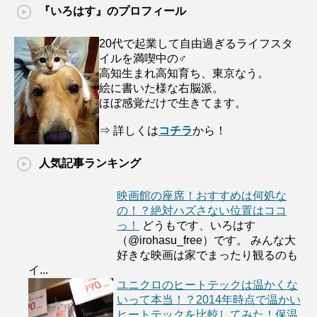
『いろはす』のプロフィール
20代で起業して自由過ぎるライフスタ
イルを満喫中の♂
高知生まれ高知育ち、東京なう。
絵に書いた様な右脳派。
ほぼ感覚だけで生きてます。
⇒ 詳しくは
コチラ
から！
人気記事ランキング
映画館の座席！おすすめは何処な
の！？絶対ハズさない位置はココ
っ！
どうもです、いろはす
（@irohasu_free）です。 みんな大
好きな映画は家でまったり観るのも
イ...
ユニクロのヒートテックは温かくな
いって本当！？2014年時点で温かい
ヒートテックを比較してみた！保温