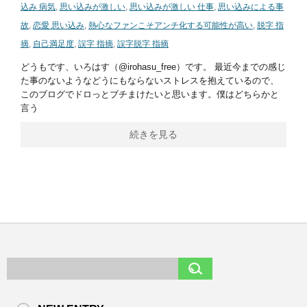
込み 病気
,
思い込みが激しい
,
思い込みが激しい 仕事
,
思い込みによる事
故
,
恋愛 思い込み
,
熱心なファンこそアンチ化する可能性が高い
,
脱字 指
摘
,
自己満足度
,
誤字 指摘
,
誤字脱字 指摘
どうもです、いろはす（@irohasu_free）です。 最近今までの感じ
た事のないようなどうにもならないストレスを抱えているので、
このブログでドロっとブチまけたいと思います。僕はどちらかと
言う
続きを見る