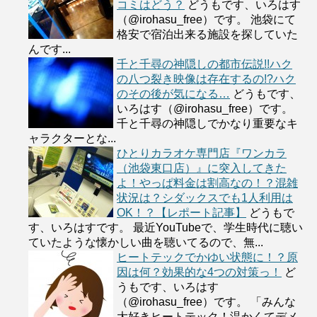
コミはどう？
どうもです、いろはす
（@irohasu_free）です。 池袋にて
格安で宿泊出来る施設を探していた
んです...
千と千尋の神隠しの都市伝説!!ハク
の八つ裂き映像は存在するの!?ハク
のその後が気になる…
どうもです、
いろはす（@irohasu_free）です。
千と千尋の神隠しでかなり重要なキ
ャラクターとな...
ひとりカラオケ専門店『ワンカラ
（池袋東口店）』に突入してきた
よ！やっぱ料金は割高なの！？混雑
状況は？シダックスでも1人利用は
OK！？【レポート記事】
どうもで
す、いろはすです。 最近YouTubeで、学生時代に聴い
ていたような懐かしい曲を聴いてるので、無...
ヒートテックでかゆい状態に！？原
因は何？効果的な4つの対策っ！
ど
うもです、いろはす
（@irohasu_free）です。 「みんな
大好きヒートテック！温かくてデメ