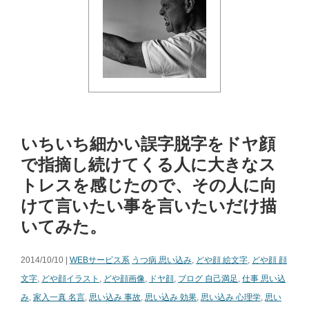
いちいち細かい誤字脱字をドヤ顔
で指摘し続けてくる人に大きなス
トレスを感じたので、その人に向
けて言いたい事を言いたいだけ描
いてみた。
2014/10/10 |
WEBサービス系
うつ病 思い込み
,
どや顔 絵文字
,
どや顔 顔
文字
,
どや顔イラスト
,
どや顔画像
,
ドヤ顔
,
ブログ 自己満足
,
仕事 思い込
み
,
家入一真 名言
,
思い込み 事故
,
思い込み 効果
,
思い込み 心理学
,
思い