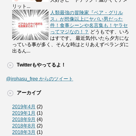
リット...
人類最強の冒険家『ベア・グリル
ス』が想像以上にヤバい男だった
件！食事シーンや名言集も！ヤラセ
ってマジなの！？
どうもです、いろ
はすです。 最近気付いたら夕方にな
っている事が多く、そんな時はとりあえずベランダに
出るん...
Twitterもやってるよ！
@irohasu_free からのツイート
アーカイブ
2019年4月
(2)
2019年1月
(1)
2018年9月
(4)
2018年8月
(2)
2018年3月
(1)