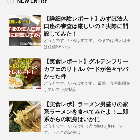
NEW ENTRY
【詳細体験レポート】みずほ法人
口座の審査は厳しいの？実際に開
設してみた！
どうもです、いろはすです。 今までは法人口座
は住信SBIネッ
【実食レポート】グルテンフリー
カフェのリトルバードが色々ヤバ
かった件
どうもです、いろはすです。 最近、食事制限を
していて小麦製品
【実食レポ】ラーメン男盛りの家
系ラーメンを食べてみたよ！二郎
系からの転身はいかに
どうもです、いろはす（@irohasu_free）で
す。（※この記事は