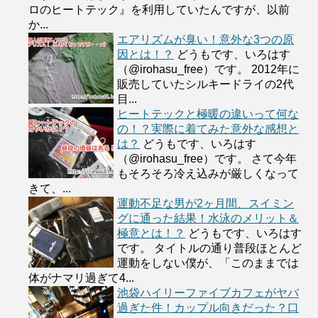
ロのヒートテック』を利用していたんですが、以前
か...
エアリズムが臭い！意外な3つの原
因とは！？
どうもです、いろはす
（@irohasu_free）です。 2012年に
販売していたシルキードライの2代
目...
ヒートテックと極暖の違いって何な
の！？実際に着てみた意外な感想と
は？
どうもです、いろはす
（@irohasu_free）です。 さて今年
もそろそろ冷え込みが厳しくなって
きて、...
運動不足な男が2ヶ月間、スイミン
グに通った結果！水泳のメリット＆
極意とは！？
どうもです、いろはす
です。 タイトルの通り普段ほとんど
運動をしない僕が、「このままでは
体がナマリ過ぎて4...
池袋ハイリーファイブカフェがヤバ
過ぎた件！カップル向きだった？口