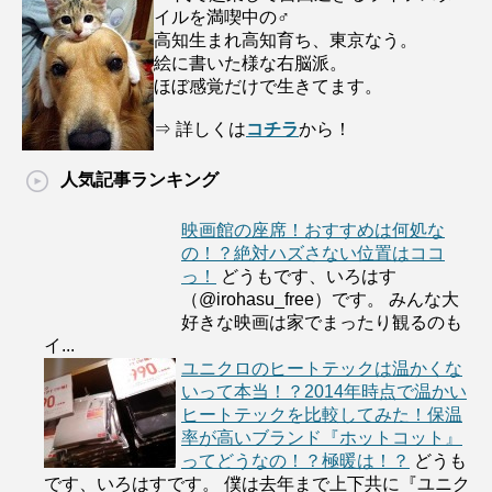
イルを満喫中の♂
高知生まれ高知育ち、東京なう。
絵に書いた様な右脳派。
ほぼ感覚だけで生きてます。
⇒ 詳しくは
コチラ
から！
人気記事ランキング
映画館の座席！おすすめは何処な
の！？絶対ハズさない位置はココ
っ！
どうもです、いろはす
（@irohasu_free）です。 みんな大
好きな映画は家でまったり観るのも
イ...
ユニクロのヒートテックは温かくな
いって本当！？2014年時点で温かい
ヒートテックを比較してみた！保温
率が高いブランド『ホットコット』
ってどうなの！？極暖は！？
どうも
です、いろはすです。 僕は去年まで上下共に『ユニク