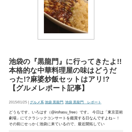
池袋の『黒龍門』に行ってきたよ!!
本格的な中華料理屋の味はどうだ
った!?麻婆炒飯セットはアリ!?
【グルメレポート記事】
2015/01/25 |
グルメ系
池袋 黒龍門
,
池袋 黒龍門 レポート
どうもです、いろはす（@irohasu_free）です。 今日は「東京芸術
劇場」にてクラシックコンサートを鑑賞する日なんですよね～！
その前にせっかく池袋に来ているので、最近開拓してい