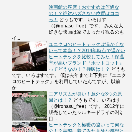
映画館の座席！おすすめは何処な
の！？絶対ハズさない位置はココ
っ！
どうもです、いろはす
（@irohasu_free）です。 みんな大
好きな映画は家でまったり観るのも
イ...
ユニクロのヒートテックは温かくな
いって本当！？2014年時点で温かい
ヒートテックを比較してみた！保温
率が高いブランド『ホットコット』
ってどうなの！？極暖は！？
どうも
です、いろはすです。 僕は去年まで上下共に『ユニク
ロのヒートテック』を利用していたんですが、以前
か...
エアリズムが臭い！意外な3つの原
因とは！？
どうもです、いろはす
（@irohasu_free）です。 2012年に
販売していたシルキードライの2代
目...
ヒートテックと極暖の違いって何な
の！？実際に着てみた意外な感想と