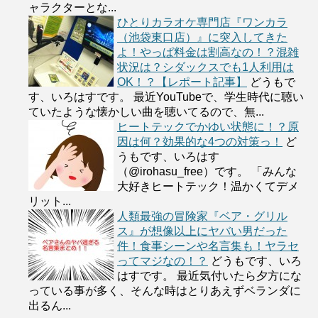
ャラクターとな...
ひとりカラオケ専門店『ワンカラ
（池袋東口店）』に突入してきた
よ！やっぱ料金は割高なの！？混雑
状況は？シダックスでも1人利用は
OK！？【レポート記事】
どうもで
す、いろはすです。 最近YouTubeで、学生時代に聴い
ていたような懐かしい曲を聴いてるので、無...
ヒートテックでかゆい状態に！？原
因は何？効果的な4つの対策っ！
ど
うもです、いろはす
（@irohasu_free）です。 「みんな
大好きヒートテック！温かくてデメ
リット...
人類最強の冒険家『ベア・グリル
ス』が想像以上にヤバい男だった
件！食事シーンや名言集も！ヤラセ
ってマジなの！？
どうもです、いろ
はすです。 最近気付いたら夕方にな
っている事が多く、そんな時はとりあえずベランダに
出るん...