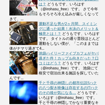
は？
どうもです、いろはす
（@irohasu_free）です。 さて今年
もそろそろ冷え込みが厳しくなって
きて、...
運動不足な男が2ヶ月間、スイミン
グに通った結果！水泳のメリット＆
極意とは！？
どうもです、いろはす
です。 タイトルの通り普段ほとんど
運動をしない僕が、「このままでは
体がナマリ過ぎて4...
池袋ハイリーファイブカフェがヤバ
過ぎた件！カップル向きだった？口
コミはどう？
どうもです、いろはす
（@irohasu_free）です。 池袋にて
格安で宿泊出来る施設を探していた
んです...
千と千尋の神隠しの都市伝説!!ハク
の八つ裂き映像は存在するの!?ハク
のその後が気になる…
どうもです、
いろはす（@irohasu_free）です。
千と千尋の神隠しでかなり重要なキ