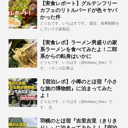
【実食レポート】グルテンフリー
カフェのリトルバードが色々ヤバ
かった件
どうもです、いろはすです。 最近、食事制限を
していて小麦製品
【実食レポ】ラーメン男盛りの家
系ラーメンを食べてみたよ！二郎
系からの転身はいかに
どうもです、いろはす（@irohasu_free）で
す。（※この記事は
【宿泊レポ】小樽のとほ宿『小さ
な旅の博物館』に泊まってみた
よ！
どうもです、いろはす（@irohasu_free）で
す。 北
羽幌のとほ宿『吉里吉里（きりき
り）』に泊まってみたよ！【宿泊