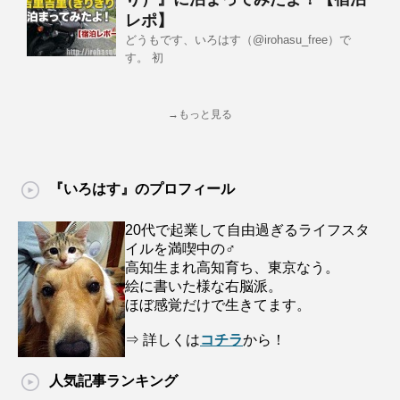
レポ】
どうもです、いろはす（@irohasu_free）で
す。 初
→もっと見る
『いろはす』のプロフィール
20代で起業して自由過ぎるライフスタ
イルを満喫中の♂
高知生まれ高知育ち、東京なう。
絵に書いた様な右脳派。
ほぼ感覚だけで生きてます。
⇒ 詳しくは
コチラ
から！
人気記事ランキング