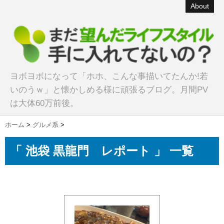
About
ヨボヨボになって「ホホ、こんな事描いてたんか!若
いのうｗ」と懐かしめる様に頑張るブログ。月間PV
は大体60万前後。
ホーム
>
グルメ系
>
「 池袋 黒龍門 レポート 」 一覧