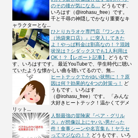
のその後が気になる…
どうもです、
いろはす（@irohasu_free）です。
千と千尋の神隠しでかなり重要なキ
ャラクターとな...
ひとりカラオケ専門店『ワンカラ
（池袋東口店）』に突入してきた
よ！やっぱ料金は割高なの！？混雑
状況は？シダックスでも1人利用は
OK！？【レポート記事】
どうもで
す、いろはすです。 最近YouTubeで、学生時代に聴い
ていたような懐かしい曲を聴いてるので、無...
ヒートテックでかゆい状態に！？原
因は何？効果的な4つの対策っ！
ど
うもです、いろはす
（@irohasu_free）です。 「みんな
大好きヒートテック！温かくてデメ
リット...
人類最強の冒険家『ベア・グリル
ス』が想像以上にヤバい男だった
件！食事シーンや名言集も！ヤラセ
ってマジなの！？
どうもです、いろ