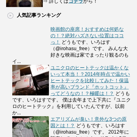
⇒ 詳しくは
コチラ
から！
人気記事ランキング
映画館の座席！おすすめは何処な
の！？絶対ハズさない位置はココ
っ！
どうもです、いろはす
（@irohasu_free）です。 みんな大
好きな映画は家でまったり観るのも
イ...
ユニクロのヒートテックは温かくな
いって本当！？2014年時点で温かい
ヒートテックを比較してみた！保温
率が高いブランド『ホットコット』
ってどうなの！？極暖は！？
どうも
です、いろはすです。 僕は去年まで上下共に『ユニク
ロのヒートテック』を利用していたんですが、以前
か...
エアリズムが臭い！意外な3つの原
因とは！？
どうもです、いろはす
（@irohasu_free）です。 2012年に