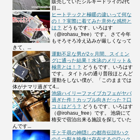
販売していたシルキードライの2代
目...
ヒートテックと極暖の違いって何な
の！？実際に着てみた意外な感想と
は？
どうもです、いろはす
（@irohasu_free）です。 さて今年
もそろそろ冷え込みが厳しくなって
きて、...
運動不足な男が2ヶ月間、スイミン
グに通った結果！水泳のメリット＆
極意とは！？
どうもです、いろはす
です。 タイトルの通り普段ほとんど
運動をしない僕が、「このままでは
体がナマリ過ぎて4...
池袋ハイリーファイブカフェがヤバ
過ぎた件！カップル向きだった？口
コミはどう？
どうもです、いろはす
（@irohasu_free）です。 池袋にて
格安で宿泊出来る施設を探していた
んです...
千と千尋の神隠しの都市伝説!!ハク
の八つ裂き映像は存在するの!?ハク