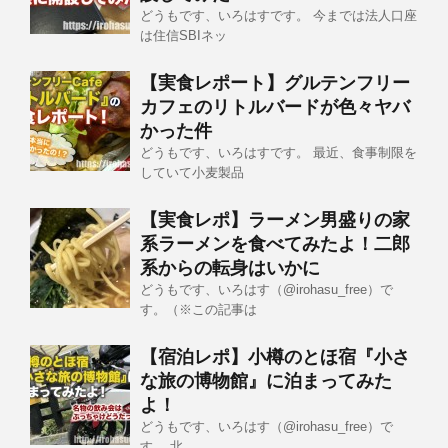
どうもです、いろはすです。 今までは法人口座
は住信SBIネッ
【実食レポート】グルテンフリー
カフェのリトルバードが色々ヤバ
かった件
どうもです、いろはすです。 最近、食事制限を
していて小麦製品
【実食レポ】ラーメン男盛りの家
系ラーメンを食べてみたよ！二郎
系からの転身はいかに
どうもです、いろはす（@irohasu_free）で
す。（※この記事は
【宿泊レポ】小樽のとほ宿『小さ
な旅の博物館』に泊まってみた
よ！
どうもです、いろはす（@irohasu_free）で
す。 北