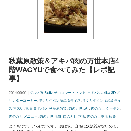
秋葉原散策＆アキバ肉の万世本店4
階WAGYUで食べてみた【レポ記
事】
2014/06/01 |
グルメ系
Retty
,
チョコレートソフト
,
ヨドバシakiba 3Dプ
リンターコーナー
,
厚切り牛タン塩焼＆ライス
,
厚切り牛タン塩焼＆ライ
ス マズい
,
秋葉 ヨドバシ
,
秋葉原散策
,
肉の万世 JAF
,
肉の万世 クーポン
,
肉の万世 メニュー
,
肉の万世 店舗
,
肉の万世 本店
,
肉の万世本店 秋葉
どうもです、いろはすです。 実は僕、自宅に炊飯器がないので、