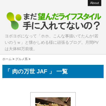
About
ヨボヨボになって「ホホ、こんな事描いてたんか!若
いのうｗ」と懐かしめる様に頑張るブログ。月間PV
は大体60万前後。
ホーム
>
グルメ系
>
「 肉の万世 JAF 」 一覧