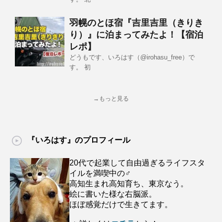
羽幌のとほ宿『吉里吉里（きりき
り）』に泊まってみたよ！【宿泊
レポ】
どうもです、いろはす（@irohasu_free）で
す。 初
→もっと見る
『いろはす』のプロフィール
20代で起業して自由過ぎるライフスタ
イルを満喫中の♂
高知生まれ高知育ち、東京なう。
絵に書いた様な右脳派。
ほぼ感覚だけで生きてます。