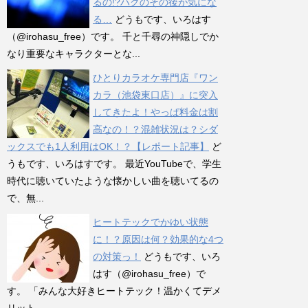
るの!?ハクのその後が気にな
る…
どうもです、いろはす
（@irohasu_free）です。 千と千尋の神隠しでか
なり重要なキャラクターとな...
ひとりカラオケ専門店『ワン
カラ（池袋東口店）』に突入
してきたよ！やっぱ料金は割
高なの！？混雑状況は？シダ
ックスでも1人利用はOK！？【レポート記事】
ど
うもです、いろはすです。 最近YouTubeで、学生
時代に聴いていたような懐かしい曲を聴いてるの
で、無...
ヒートテックでかゆい状態
に！？原因は何？効果的な4つ
の対策っ！
どうもです、いろ
はす（@irohasu_free）で
す。 「みんな大好きヒートテック！温かくてデメ