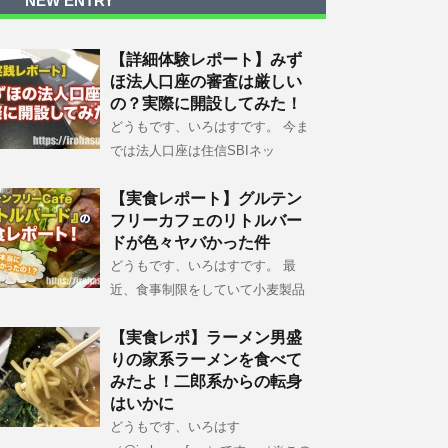
NEW ENTRY
【詳細体験レポート】みず
ほ法人口座の審査は厳しい
の？実際に開設してみた！
どうもです、いろはすです。 今ま
では法人口座は住信SBIネッ
【実食レポート】グルテン
フリーカフェのリトルバー
ドが色々ヤバかった件
どうもです、いろはすです。 最
近、食事制限をしていて小麦製品
【実食レポ】ラーメン男盛
りの家系ラーメンを食べて
みたよ！二郎系からの転身
はいかに
どうもです、いろはす