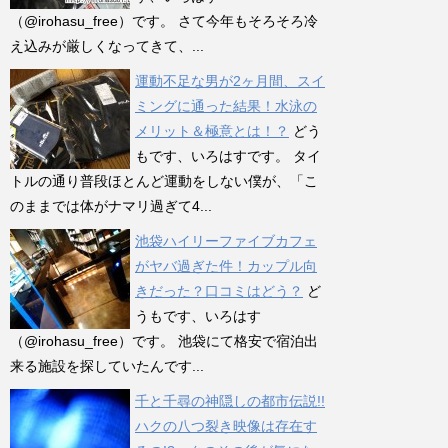
（@irohasu_free）です。 さて今年もそろそろ冷
え込みが厳しくなってきて、...
運動不足な男が2ヶ月間、スイ
ミングに通った結果！水泳の
メリット＆極意とは！？
どう
もです、いろはすです。 タイ
トルの通り普段ほとんど運動をしない僕が、「こ
のままでは体がナマリ過ぎて4...
池袋ハイリーファイブカフェ
がヤバ過ぎた件！カップル向
きだった？口コミはどう？
ど
うもです、いろはす
（@irohasu_free）です。 池袋にて格安で宿泊出
来る施設を探していたんです...
千と千尋の神隠しの都市伝説!!
ハクの八つ裂き映像は存在す