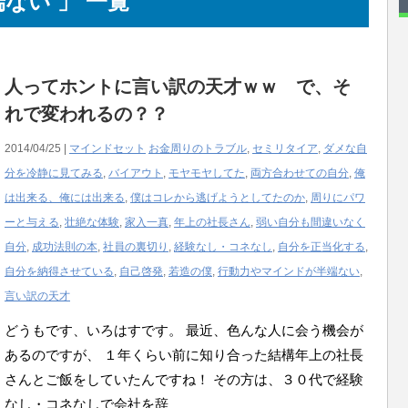
ない 」 一覧
人ってホントに言い訳の天才ｗｗ で、そ
れで変われるの？？
2014/04/25 |
マインドセット
お金周りのトラブル
,
セミリタイア
,
ダメな自
分を冷静に見てみる
,
バイアウト
,
モヤモヤしてた
,
両方合わせての自分
,
俺
は出来る、俺には出来る
,
僕はコレから逃げようとしてたのか
,
周りにパワ
ーと与える
,
壮絶な体験
,
家入一真
,
年上の社長さん
,
弱い自分も間違いなく
自分
,
成功法則の本
,
社員の裏切り
,
経験なし・コネなし
,
自分を正当化する
,
自分を納得させている
,
自己啓発
,
若造の僕
,
行動力やマインドが半端ない
,
言い訳の天才
どうもです、いろはすです。 最近、色んな人に会う機会が
あるのですが、 １年くらい前に知り合った結構年上の社長
さんとご飯をしていたんですね！ その方は、３０代で経験
なし・コネなしで会社を辞