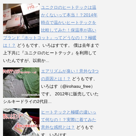
ユニクロのヒートテックは温
かくないって本当！？2014年
時点で温かいヒートテックを
比較してみた！保温率が高い
ブランド『ホットコット』ってどうなの！？極暖
は！？
どうもです、いろはすです。 僕は去年まで
上下共に『ユニクロのヒートテック』を利用して
いたんですが、以前か...
エアリズムが臭い！意外な3つ
の原因とは！？
どうもです、
いろはす（@irohasu_free）
です。 2012年に販売していた
シルキードライの2代目...
ヒートテックと極暖の違いっ
て何なの！？実際に着てみた
意外な感想とは？
どうもで
す、いろはす