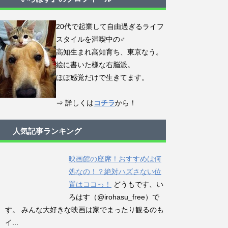
20代で起業して自由過ぎるライフ
スタイルを満喫中の♂
高知生まれ高知育ち、東京なう。
絵に書いた様な右脳派。
ほぼ感覚だけで生きてます。
⇒ 詳しくは
コチラ
から！
人気記事ランキング
映画館の座席！おすすめは何
処なの！？絶対ハズさない位
置はココっ！
どうもです、い
ろはす（@irohasu_free）で
す。 みんな大好きな映画は家でまったり観るのも
イ...