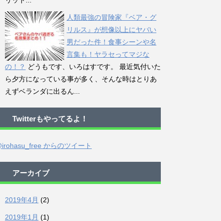
リット...
人類最強の冒険家『ベア・グ
リルス』が想像以上にヤバい
男だった件！食事シーンや名
言集も！ヤラセってマジな
の！？
どうもです、いろはすです。 最近気付いた
ら夕方になっている事が多く、そんな時はとりあ
えずベランダに出るん...
Twitterもやってるよ！
irohasu_free からのツイート
アーカイブ
2019年4月
(2)
2019年1月
(1)