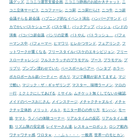
議グッズ
,
ニコニコ運営支援企画
,
ニコニコ静画のお絵かきチャット
,
ニ
コニ立体サービス
,
ニコファーレ
,
ニコ厨
,
ニコ厨だらけ
,
ニコ牛
,
ニコ超
会議そらる 超会議
,
ハプニング的なイベント演出
,
ハンバーグサンド
,
バ
カでかいバスケシューズ
,
バスケ場！
,
バックアップ
,
バッシュ
,
バンドの
演奏
,
パコパコ超会議
,
パシリの定番
,
パトやん
,
パトラッシュ…
,
パフォ
ーマンス中
,
パフォーマー
,
ヒマワリ
,
ヒレかつサンド
,
フェアリンク
,
フ
ットワークが重くなる
,
フリースタイルバスケのエキシビジョン
,
フリー
スローチャレンジ
,
フルスクラッチのプラモデル
,
ブース
,
プラモデル
,
プ
リプリ
,
プンプン漂わせていた
,
ベースボールベアー
,
ペンタブ
,
ホラー
,
ボカロボーカル超パーティー
,
ポカリ
,
マジで暴動が起きてますよ
,
マジ
で酷い
,
マジック・ザ・ギャザリング
,
マスター、味噌ラーメン
,
マロの
一行
,
ミクミクにしてあげる
,
ミサイル
,
ムチケット無くしてないか確認
,
メイドのベースおじさん
,
メインステージ
,
メチャクチャヌルイ
,
メチャ
クチャ立体的
,
メリット
,
メルト
,
モニター肝心の作り方
,
モンハン
,
モー
娘
,
ヤマト
,
ラノベの体験コーナー
,
リアルタイムの反応
,
リアルタイム連
動
,
リズム隊の安定感
,
レイヤーさん達
,
レスキューロボット
,
ロシア船内
,
ワチャワチャ感
,
ワロタｗ
,
・・ふぅ・・・
,
一般席
,
世界一のモヒカン
,