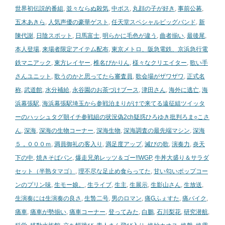
世界初伝説的番組
,
並々ならぬ殺気
,
中ボス
,
丸顔の子が好き
,
事前公募
,
五木あきら
,
人気声優の豪華ゲスト
,
任天堂スペシャルビッグバンド
,
新
陳代謝
,
日陰スポット
,
日馬富士
,
明らかに毛色が違う
,
曲者揃い
,
最後尾
,
本人登場
,
来場者限定アイテム配布
,
東京メトロ、阪急電鉄、京浜急行電
鉄マニアック
,
東方レイヤー
,
椎名ぴかりん
,
様々なクリエイター
,
歌い手
さんユニット
,
歌うのかと思ってたら審査員
,
歌会場がザワザワ
,
正式名
称
,
武道館
,
水分補給
,
永谷園のお茶づけブース
,
津田さん
,
海外に逃亡
,
海
浜幕張駅
,
海浜幕張駅埼玉から参戦泊まりがけで来てる遠征組ツイッタ
ーのハッシュタグ朝イチ参戦組の状況偽2ch疑惑ひろゆき批判ろま○こさ
ん
,
深海
,
深海の生物コーナー
,
深海生物
,
深海調査の最先端マシン
,
深海
５，０００ｍ
,
満員御礼の客入り
,
満足度アップ
,
滅びの歌
,
演奏力
,
炎天
下の中
,
焼きそばパン
,
爆走兄弟レッツ＆ゴー!!WGP
,
牛丼大盛り＆サラダ
セット（半熟タマゴ）
,
理不尽な足止め食らってた
,
甘い匂いポップコー
ンのプリン味
,
生モー娘。
,
生ライブ
,
生主
,
生展示
,
生影山さん
,
生放送
,
生演奏には生演奏の良さ
,
生贄二号
,
男のロマン
,
痛Gふぇすた
,
痛バイク
,
痛車
,
痛車が勢揃い
,
痛車コーナー
,
登ってみた
,
白鵬
,
石川梨花
,
研究潜航
,