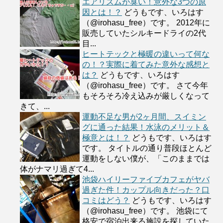
エアリズムが臭い！意外な3つの原
因とは！？
どうもです、いろはす
（@irohasu_free）です。 2012年に
販売していたシルキードライの2代
目...
ヒートテックと極暖の違いって何な
の！？実際に着てみた意外な感想と
は？
どうもです、いろはす
（@irohasu_free）です。 さて今年
もそろそろ冷え込みが厳しくなって
きて、...
運動不足な男が2ヶ月間、スイミン
グに通った結果！水泳のメリット＆
極意とは！？
どうもです、いろはす
です。 タイトルの通り普段ほとんど
運動をしない僕が、「このままでは
体がナマリ過ぎて4...
池袋ハイリーファイブカフェがヤバ
過ぎた件！カップル向きだった？口
コミはどう？
どうもです、いろはす
（@irohasu_free）です。 池袋にて
格安で宿泊出来る施設を探していた