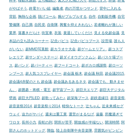
科学
,
移動水族館
,
立ち幅跳び
,
素人さん飛び入り
,
終始カオス
,
終盤
,
終電
がやばそう
,
終電ヤバい組
,
編集者
,
肉の万世かつサンド
,
背中に入れる
,
背筋
,
胸熱な企画
,
脱げコール
,
腕がプルプルする
,
自作
,
自動販売機
,
自宅
警備隊
,
自己満
,
自民党
,
自衛隊
,
興奮を抑えきれない
,
若者離れが激しい
業界
,
落書きだらけ
,
街宣車
,
衣装
,
衰退していくだけ
,
見える化超会議
,
見
本誌の立ち読みコーナー
,
記念パピコ
,
記念パピコブース
,
設営場
,
誰も人
がいない
,
超MMD写真館
,
超カラオケ大会
,
超ゲームエリア』
,
超コスプ
レエリア
,
超サンダーステージ
,
超ダイオウグソクムシ
,
超バスケ場ブー
ス
,
超バンド
,
超パーティー
,
超フードコート
,
超ボカロ感謝祭
,
超ローソ
ンブース
,
超人気コスプレイヤー
,
超会議 栃木
,
超会議 秋田
,
超会議2015
,
超会議4赤髪のとも 超会議
,
超会議あるあるネタ
,
超会議でも、動きませ
ん。
,
超囲碁・将棋・電王
,
超宇宙ブース
,
超巨大エリア
,
超巨大デジタル
壁画
,
超巨大円LED
,
超歌ってみた♪
,
超深海ブース
,
超鉄道縁日
,
超音楽祭
,
超音楽祭2014
,
超音楽祭り2014
,
軽快なトーク
,
辻ちゃん
,
近未来感セグ
ウェイ
,
迫力がヤバイ
,
週末は重工業
,
運営がまるなげ
,
遠藤
,
邪魔過ぎて
ワロタ
,
長州小力
,
長蛇の列
,
閉所が苦手
,
開放感が半端ない
,
開演時間
,
阿
部さんのホットドッグ
,
降臨
,
陸上自衛隊中央音楽隊
,
雰囲気がビンビン