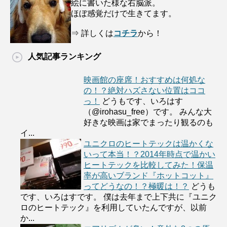
絵に書いた様な右脳派。
ほぼ感覚だけで生きてます。
⇒ 詳しくは
コチラ
から！
人気記事ランキング
映画館の座席！おすすめは何処な
の！？絶対ハズさない位置はココ
っ！
どうもです、いろはす
（@irohasu_free）です。 みんな大
好きな映画は家でまったり観るのも
イ...
ユニクロのヒートテックは温かくな
いって本当！？2014年時点で温かい
ヒートテックを比較してみた！保温
率が高いブランド『ホットコット』
ってどうなの！？極暖は！？
どうも
です、いろはすです。 僕は去年まで上下共に『ユニク
ロのヒートテック』を利用していたんですが、以前
か...