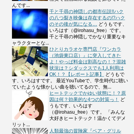
んです...
千と千尋の神隠しの都市伝説!!ハク
の八つ裂き映像は存在するの!?ハク
のその後が気になる…
どうもです、
いろはす（@irohasu_free）です。
千と千尋の神隠しでかなり重要なキ
ャラクターとな...
ひとりカラオケ専門店『ワンカラ
（池袋東口店）』に突入してきた
よ！やっぱ料金は割高なの！？混雑
状況は？シダックスでも1人利用は
OK！？【レポート記事】
どうもで
す、いろはすです。 最近YouTubeで、学生時代に聴い
ていたような懐かしい曲を聴いてるので、無...
ヒートテックでかゆい状態に！？原
因は何？効果的な4つの対策っ！
ど
うもです、いろはす
（@irohasu_free）です。 「みんな
大好きヒートテック！温かくてデメ
リット...
人類最強の冒険家『ベア・グリル