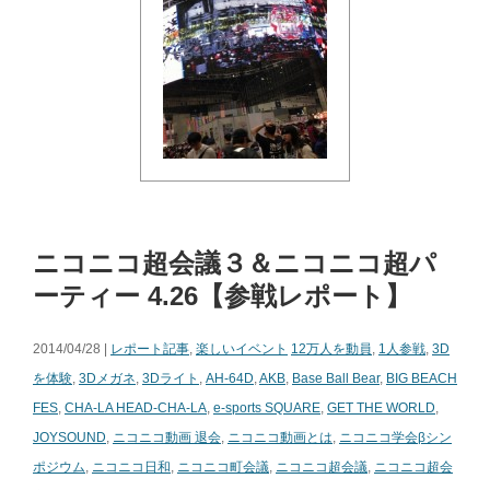
ニコニコ超会議３＆ニコニコ超パ
ーティー 4.26【参戦レポート】
2014/04/28 |
レポート記事
,
楽しいイベント
12万人を動員
,
1人参戦
,
3D
を体験
,
3Dメガネ
,
3Dライト
,
AH-64D
,
AKB
,
Base Ball Bear
,
BIG BEACH
FES
,
CHA-LA HEAD-CHA-LA
,
e-sports SQUARE
,
GET THE WORLD
,
JOYSOUND
,
ニコニコ動画 退会
,
ニコニコ動画とは
,
ニコニコ学会βシン
ポジウム
,
ニコニコ日和
,
ニコニコ町会議
,
ニコニコ超会議
,
ニコニコ超会