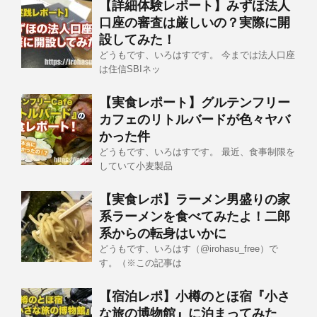
【詳細体験レポート】みずほ法人
口座の審査は厳しいの？実際に開
設してみた！
どうもです、いろはすです。 今までは法人口座
は住信SBIネッ
【実食レポート】グルテンフリー
カフェのリトルバードが色々ヤバ
かった件
どうもです、いろはすです。 最近、食事制限を
していて小麦製品
【実食レポ】ラーメン男盛りの家
系ラーメンを食べてみたよ！二郎
系からの転身はいかに
どうもです、いろはす（@irohasu_free）で
す。（※この記事は
【宿泊レポ】小樽のとほ宿『小さ
な旅の博物館』に泊まってみた