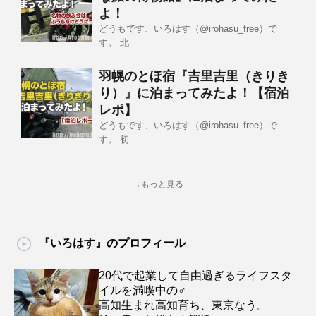
よ！
どうもです、いろはす（@irohasu_free）で
す。 北
羽幌のとほ宿『吉里吉里（きりき
り）』に泊まってみたよ！【宿泊
レポ】
どうもです、いろはす（@irohasu_free）で
す。 初
→もっと見る
『いろはす』のプロフィール
20代で起業して自由過ぎるライフスタ
イルを満喫中の♂
高知生まれ高知育ち、東京なう。