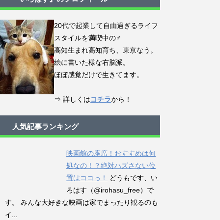
20代で起業して自由過ぎるライフ
スタイルを満喫中の♂
高知生まれ高知育ち、東京なう。
絵に書いた様な右脳派。
ほぼ感覚だけで生きてます。
⇒ 詳しくは
コチラ
から！
人気記事ランキング
映画館の座席！おすすめは何
処なの！？絶対ハズさない位
置はココっ！
どうもです、い
ろはす（@irohasu_free）で
す。 みんな大好きな映画は家でまったり観るのも
イ...