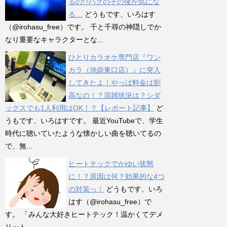
るの!?ハクのその後が気にな
る…
どうもです、いろはす
（@irohasu_free）です。 千と千尋の神隠しでか
なり重要なキャラクターとな...
ひとりカラオケ専門店『ワン
カラ（池袋東口店）』に突入
してきたよ！やっぱ料金は割
高なの！？混雑状況は？シダ
ックスでも1人利用はOK！？【レポート記事】
ど
うもです、いろはすです。 最近YouTubeで、学生
時代に聴いていたような懐かしい曲を聴いてるの
で、無...
ヒートテックでかゆい状態
に！？原因は何？効果的な4つ
の対策っ！
どうもです、いろ
はす（@irohasu_free）で
す。 「みんな大好きヒートテック！温かくてデメ