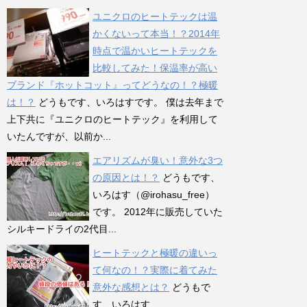
ユニクロのヒートテックは温
かくないって本当！？2014年
時点で温かいヒートテックを
比較してみた！保温率が高い
ブランド『ホットコット』ってどうなの！？極暖
は！？
どうもです、いろはすです。 僕は去年まで
上下共に『ユニクロのヒートテック』を利用して
いたんですが、以前か...
エアリズムが臭い！意外な3つ
の原因とは！？
どうもです、
いろはす（@irohasu_free）
です。 2012年に販売していた
シルキードライの2代目...
ヒートテックと極暖の違いっ
て何なの！？実際に着てみた
意外な感想とは？
どうもで
す、いろはす