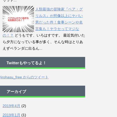
リット...
人類最強の冒険家『ベア・グ
リルス』が想像以上にヤバい
男だった件！食事シーンや名
言集も！ヤラセってマジな
の！？
どうもです、いろはすです。 最近気付いた
ら夕方になっている事が多く、そんな時はとりあ
えずベランダに出るん...
Twitterもやってるよ！
irohasu_free からのツイート
アーカイブ
2019年4月
(2)
2019年1月
(1)