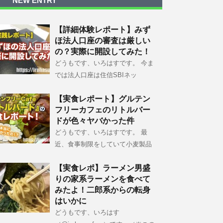
NEW ENTRY
【詳細体験レポート】みず
ほ法人口座の審査は厳しい
の？実際に開設してみた！
どうもです、いろはすです。 今ま
では法人口座は住信SBIネッ
【実食レポート】グルテン
フリーカフェのリトルバー
ドが色々ヤバかった件
どうもです、いろはすです。 最
近、食事制限をしていて小麦製品
【実食レポ】ラーメン男盛
りの家系ラーメンを食べて
みたよ！二郎系からの転身
はいかに
どうもです、いろはす