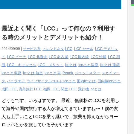
最近よく聞く「LCC」って何なの？利用す
る時のメリットとデメリットも紹介！
2014/09/09 |
サービス系
,
トレンドネタ
LCC
,
LCC セール
,
LCC デメリッ
ト
,
LCC ピーチ
,
LCC 北海道
,
LCC 名古屋
,
LCC 国内線
,
LCC 沖縄
,
LCC 羽
田
,
LCC キャンセル
,
LCC メリット
,
lccとは
,
lccとは 医療
,
lccとは 建築
,
lccとは 概要
,
lccとは 航空
,
lccとは 車
,
Peach
,
ジェットスター
,
スカイマー
ク
,
バニラエア
,
ライフサイクルコスト:lccとは
,
国内lccとは
,
国内線lccとは
,
成田 LCC
,
海外旅行 LCC
,
福岡 LCC
,
関空 LCC
,
飛行機 lccとは
どうもです、いろはすです。 最近、低価格のLCCを利用し
て海外や国内旅行する人が増えてきていますね〜！僕の友
人も上手いことLCCを乗り継いで、旅費を抑えながらヨー
ロッパとかを旅している子がいます