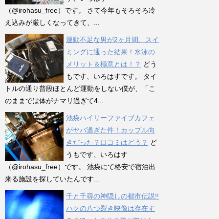
（@irohasu_free）です。 さて今年もそろそろ冷
え込みが厳しくなってきて、...
運動不足な男が2ヶ月間、スイ
ミングに通った結果！水泳の
メリット＆極意とは！？
どう
もです、いろはすです。 タイ
トルの通り普段ほとんど運動をしない僕が、「こ
のままでは体がナマリ過ぎて4...
池袋ハイリーファイブカフェ
がヤバ過ぎた件！カップル向
きだった？口コミはどう？
ど
うもです、いろはす
（@irohasu_free）です。 池袋にて格安で宿泊出
来る施設を探していたんです...
千と千尋の神隠しの都市伝説!!
ハクの八つ裂き映像は存在す