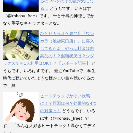
るの!?ハクのその後が気にな
る…
どうもです、いろはす
（@irohasu_free）です。 千と千尋の神隠しでか
なり重要なキャラクターとな...
ひとりカラオケ専門店『ワン
カラ（池袋東口店）』に突入
してきたよ！やっぱ料金は割
高なの！？混雑状況は？シダ
ックスでも1人利用はOK！？【レポート記事】
ど
うもです、いろはすです。 最近YouTubeで、学生
時代に聴いていたような懐かしい曲を聴いてるの
で、無...
ヒートテックでかゆい状態
に！？原因は何？効果的な4つ
の対策っ！
どうもです、いろ
はす（@irohasu_free）で
す。 「みんな大好きヒートテック！温かくてデメ