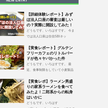
NEW ENTRY
【詳細体験レポート】みず
ほ法人口座の審査は厳しい
の？実際に開設してみた！
どうもです、いろはすです。 今ま
では法人口座は住信SBIネッ
【実食レポート】グルテン
フリーカフェのリトルバー
ドが色々ヤバかった件
どうもです、いろはすです。 最
近、食事制限をしていて小麦製品
【実食レポ】ラーメン男盛
りの家系ラーメンを食べて
みたよ！二郎系からの転身
はいかに
どうもです、いろはす