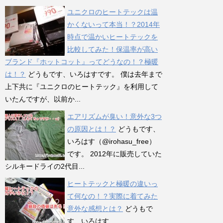
ユニクロのヒートテックは温
かくないって本当！？2014年
時点で温かいヒートテックを
比較してみた！保温率が高い
ブランド『ホットコット』ってどうなの！？極暖
は！？
どうもです、いろはすです。 僕は去年まで
上下共に『ユニクロのヒートテック』を利用して
いたんですが、以前か...
エアリズムが臭い！意外な3つ
の原因とは！？
どうもです、
いろはす（@irohasu_free）
です。 2012年に販売していた
シルキードライの2代目...
ヒートテックと極暖の違いっ
て何なの！？実際に着てみた
意外な感想とは？
どうもで
す、いろはす