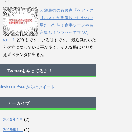
リット...
人類最強の冒険家『ベア・グ
リルス』が想像以上にヤバい
男だった件！食事シーンや名
言集も！ヤラセってマジな
の！？
どうもです、いろはすです。 最近気付いた
ら夕方になっている事が多く、そんな時はとりあ
えずベランダに出るん...
Twitterもやってるよ！
irohasu_free からのツイート
アーカイブ
2019年4月
(2)
2019年1月
(1)