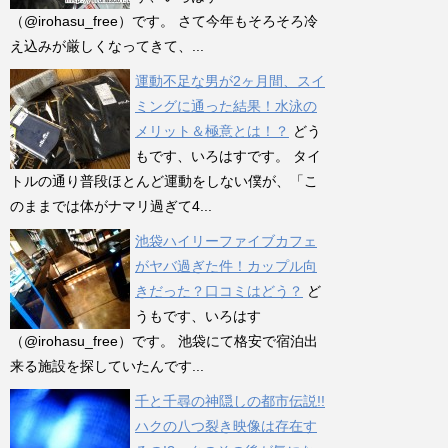
（@irohasu_free）です。 さて今年もそろそろ冷
え込みが厳しくなってきて、...
運動不足な男が2ヶ月間、スイ
ミングに通った結果！水泳の
メリット＆極意とは！？
どう
もです、いろはすです。 タイ
トルの通り普段ほとんど運動をしない僕が、「こ
のままでは体がナマリ過ぎて4...
池袋ハイリーファイブカフェ
がヤバ過ぎた件！カップル向
きだった？口コミはどう？
ど
うもです、いろはす
（@irohasu_free）です。 池袋にて格安で宿泊出
来る施設を探していたんです...
千と千尋の神隠しの都市伝説!!
ハクの八つ裂き映像は存在す