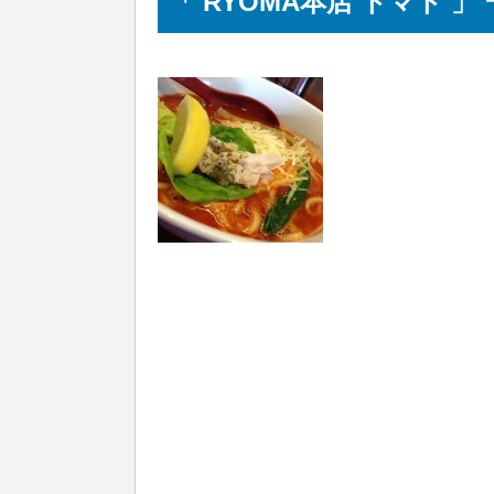
「 RYOMA本店 トマト 」