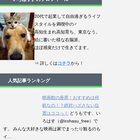
20代で起業して自由過ぎるライフ
スタイルを満喫中の♂
高知生まれ高知育ち、東京なう。
絵に書いた様な右脳派。
ほぼ感覚だけで生きてます。
⇒ 詳しくは
コチラ
から！
人気記事ランキング
映画館の座席！おすすめは何
処なの！？絶対ハズさない位
置はココっ！
どうもです、い
ろはす（@irohasu_free）で
す。 みんな大好きな映画は家でまったり観るのも
イ...