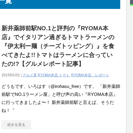
 一覧
新井薬師前駅NO.1と評判の『RYOMA本
店』でイタリアン過ぎるトマトラーメンの
『伊太利ー麺（チーズトッピング）』を食
べてきたよ!!トマトはラーメンに合ってい
たの!?【グルメレポート記事】
2015/01/31 |
グルメ系
RYOMA本店 トマト
,
RYOMA本店 レポート
どうもです、いろはす（@irohasu_free）です。 「新井薬師
前駅でNO.1ラーメン屋」と呼び声の高い『RYOMA本店』
に行ってきましたよ〜！ 新井薬師前駅と言えば、そうだ
ね！「
続きを見る