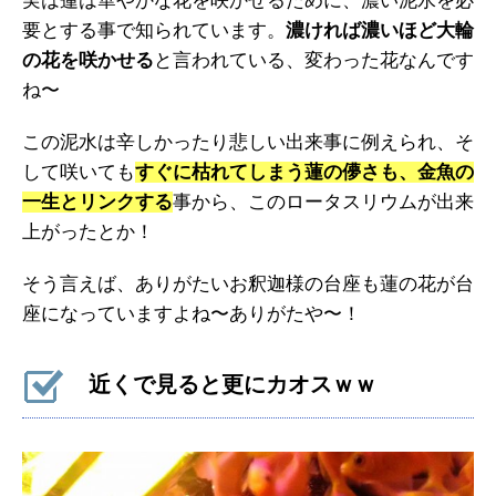
実は蓮は華やかな花を咲かせるために、濃い泥水を必
要とする事で知られています。
濃ければ濃いほど大輪
の花を咲かせる
と言われている、変わった花なんです
ね〜
この泥水は辛しかったり悲しい出来事に例えられ、そ
して咲いても
すぐに枯れてしまう蓮の儚さも、金魚の
一生とリンクする
事から、このロータスリウムが出来
上がったとか！
そう言えば、ありがたいお釈迦様の台座も蓮の花が台
座になっていますよね〜ありがたや〜！
近くで見ると更にカオスｗｗ