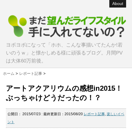
About
ヨボヨボになって「ホホ、こんな事描いてたんか!若
いのうｗ」と懐かしめる様に頑張るブログ。月間PV
は大体60万前後。
ホーム
>
レポート記事
>
アートアクアリウムの感想in2015！
ぶっちゃけどうだったの！？
公開日：
2015/07/23
: 最終更新日：2015/08/20
レポート記事
,
楽しいイベ
ント