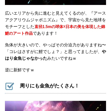
広いエリアから先に進むと見えてくるのが、『アース
アクアリウムジャポニズム』で、宇宙から見た地球を
モチーフとした
直径1.5mの球体☓日本の美を体現した錦
であります！
鯉のアート作品
魚体が大きいので、やっぱその分迫力がありますね〜
「コレはさすがに鯉でしょ？」と思ってましたが、
や
はり金魚じゃなかった
みたいですねｗ
逆に新鮮ですｗ
周りにも金魚がたくさん！