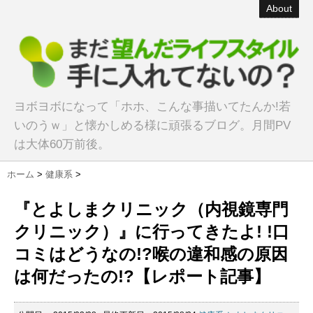
About
ヨボヨボになって「ホホ、こんな事描いてたんか!若
いのうｗ」と懐かしめる様に頑張るブログ。月間PV
は大体60万前後。
ホーム
>
健康系
>
『とよしまクリニック（内視鏡専門
クリニック）』に行ってきたよ! !口
コミはどうなの!?喉の違和感の原因
は何だったの!?【レポート記事】