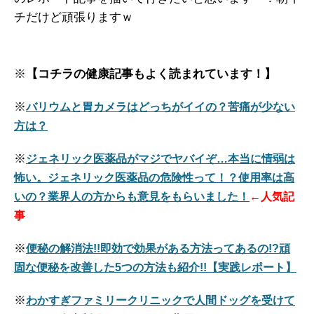
チだけど頑張りますｗ
※
【コチラの健康記事もよく読まれています！】
※
バリウムと胃カメラはどっちがイイの？苦痛が少ない
方は？
※
ジェネリック医薬品がマジでヤバイぞ…本当に情弱は
怖い。ジェネリック医薬品の危険性って！？使用率は高
いの？業界人の方からも意見をもらいました！
←人気記
事
※
便秘の解消法!!即効で効果がある方法ってあるの!?頑
固な便秘を改善した5つの方法も紹介!!【実践レポート】
※
わかすぎファミリークリニックで人間ドッグを受けて