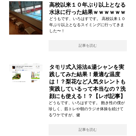
高校以来１０年ぶり以上となる
水泳に行った結果ｗｗｗｗｗｗ
どうもです、いろはすです。 高校以来１０
年ぶり以上となるスイミングに行ってきま
した〜！
記事を読む
タモリ式入浴法&湯シャンを実
践してみた結果！最適な温度
は！？梨花など人気タレントも
実践しているって本当なの？洗
顔にも使える！？【レポ記事】
どうもです、いろはすです。 飽き性の僕が
珍しく、筋トレや朝のラジオ体操を続けて
るワケですが、健
記事を読む