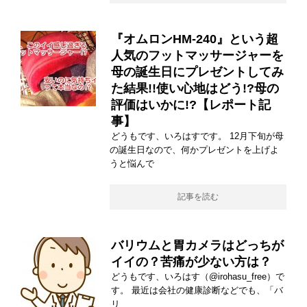
『オムロンHM-240』という超
人気のフットマッサージャーを
母の誕生日にプレゼントしてみ
た結果!!使い心地はどう!?母の
評価はいかに!?【レポート記
事】
どうもです、いろはすです。 12月下旬が母
の誕生日なので、何かプレゼントを上げよ
うと悩んで
記事を読む
バリウムと胃カメラはどっちが
イイの？苦痛が少ない方は？
どうもです、いろはす（@irohasu_free）で
す。 最近は会社の健康診断などでも、「バ
リ