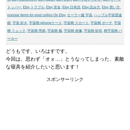
トッパー
,
Etsy トラブル
,
Etsy 安全
,
Etsy 日本語
,
Etsy 読み方
,
Etsy 買い方
,
popular items for enid collins On Etsy
,
セーラー服 宇宙
,
ハッブル宇宙望遠
鏡
,
宇宙 好き
,
宇宙柄 iphoneケース
,
宇宙柄 スカート
,
宇宙柄 ポーチ
,
宇宙
柄 リュック
,
宇宙柄 壁紙
,
宇宙柄 服
,
宇宙柄 画像
,
宇宙柄 財布
,
柄宇宙柄 パ
ーカー
どうもです、いろはすです。
今回は、思わず「オォ…」とうなってしまった、素敵
な寝具を紹介したいと思います！
スポンサーリンク