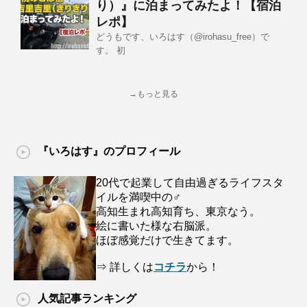
り）』に泊まってみたよ！【宿泊
レポ】
どうもです、いろはす（@irohasu_free）で
す。 初
→もっと見る
『いろはす』のプロフィール
20代で起業して自由過ぎるライフスタ
イルを満喫中の♂
高知生まれ高知育ち、東京なう。
絵に書いた様な右脳派。
ほぼ感覚だけで生きてます。
⇒ 詳しくは
コチラ
から！
人気記事ランキング