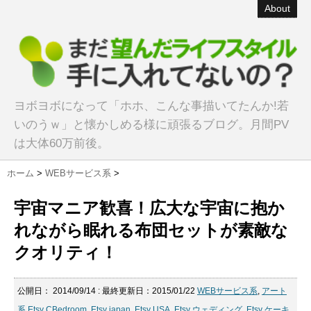
About
ヨボヨボになって「ホホ、こんな事描いてたんか!若
いのうｗ」と懐かしめる様に頑張るブログ。月間PV
は大体60万前後。
ホーム
>
WEBサービス系
>
宇宙マニア歓喜！広大な宇宙に抱か
れながら眠れる布団セットが素敵な
クオリティ！
公開日：
2014/09/14
: 最終更新日：2015/01/22
WEBサービス系
,
アート
系
Etsy CBedroom
,
Etsy japan
,
Etsy USA
,
Etsy ウェディング
,
Etsy ケーキ