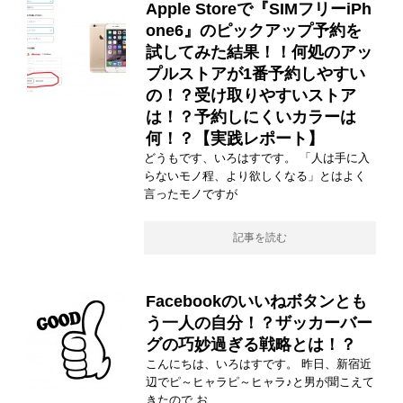
Apple Storeで『SIMフリーiPh
one6』のピックアップ予約を
試してみた結果！！何処のアッ
プルストアが1番予約しやすい
の！？受け取りやすいストア
は！？予約しにくいカラーは
何！？【実践レポート】
どうもです、いろはすです。 「人は手に入
らないモノ程、より欲しくなる」とはよく
言ったモノですが
記事を読む
Facebookのいいねボタンとも
う一人の自分！？ザッカーバー
グの巧妙過ぎる戦略とは！？
こんにちは、いろはすです。 昨日、新宿近
辺でピ～ヒャラピ～ヒャラ♪と男が聞こえて
きたので お