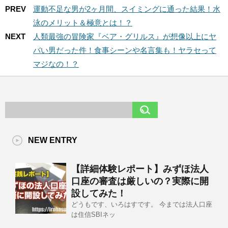
PREV
運動不足な男が2ヶ月間、スイミングに通った結果！水
泳のメリット＆極意とは！？
NEXT
人類最強の冒険家『ベア・グリルス』が想像以上にヤ
バい男だった件！食事シーンや名言集も！ヤラセって
マジなの！？
NEW ENTRY
【詳細体験レポート】みずほ法人
口座の審査は厳しいの？実際に開
設してみた！
どうもです、いろはすです。 今までは法人口座
は住信SBIネッ