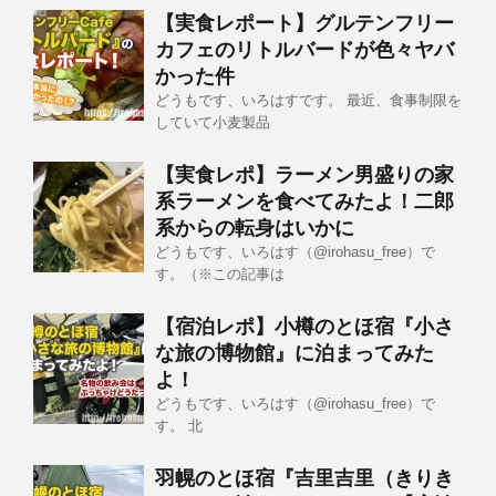
【実食レポート】グルテンフリー
カフェのリトルバードが色々ヤバ
かった件
どうもです、いろはすです。 最近、食事制限を
していて小麦製品
【実食レポ】ラーメン男盛りの家
系ラーメンを食べてみたよ！二郎
系からの転身はいかに
どうもです、いろはす（@irohasu_free）で
す。（※この記事は
【宿泊レポ】小樽のとほ宿『小さ
な旅の博物館』に泊まってみた
よ！
どうもです、いろはす（@irohasu_free）で
す。 北
羽幌のとほ宿『吉里吉里（きりき