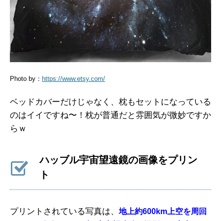
Photo by：
https://www.etsy.com/
ベッドカバーだけじゃなく、枕もセットになっている
のはイイですね〜！枕が普通だと雰囲気が微妙ですか
らｗ
ハッブル宇宙望遠鏡の画像をプリン
ト
プリントされている写真は、
地上約600km上空を周回