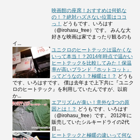
映画館の座席！おすすめは何処な
の！？絶対ハズさない位置はココ
っ！
どうもです、いろはす
（@irohasu_free）です。 みんな大
好きな映画は家でまったり観るのも
イ...
ユニクロのヒートテックは温かくな
いって本当！？2014年時点で温かい
ヒートテックを比較してみた！保温
率が高いブランド『ホットコット』
ってどうなの！？極暖は！？
どうも
です、いろはすです。 僕は去年まで上下共に『ユニク
ロのヒートテック』を利用していたんですが、以前
か...
エアリズムが臭い！意外な3つの原
因とは！？
どうもです、いろはす
（@irohasu_free）です。 2012年に
販売していたシルキードライの2代
目...
ヒートテックと極暖の違いって何な