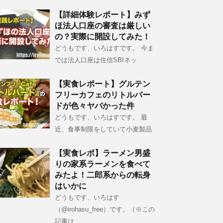
【詳細体験レポート】みず
ほ法人口座の審査は厳しい
の？実際に開設してみた！
どうもです、いろはすです。 今ま
では法人口座は住信SBIネッ
【実食レポート】グルテン
フリーカフェのリトルバー
ドが色々ヤバかった件
どうもです、いろはすです。 最
近、食事制限をしていて小麦製品
【実食レポ】ラーメン男盛
りの家系ラーメンを食べて
みたよ！二郎系からの転身
はいかに
どうもです、いろはす
（@irohasu_free）です。（※この
記事は