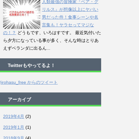
人類最強の冒険家『ベア・グ
リルス』が想像以上にヤバい
男だった件！食事シーンや名
言集も！ヤラセってマジな
の！？
どうもです、いろはすです。 最近気付いた
ら夕方になっている事が多く、そんな時はとりあ
えずベランダに出るん...
Twitterもやってるよ！
irohasu_free からのツイート
アーカイブ
2019年4月
(2)
2019年1月
(1)
2018年9月
(4)