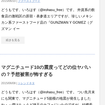
2015/06/10 |
ファーストフード
どうもです、いろはす（@irohasu_free）です。 外資系の飲
食店の激戦区の原宿・表参道エリアですが、珍しいメキシ
カン系ファーストフード店の『GUNZMAN Y GOMEZ（グ
ズマン イー
続きを見る
マグニチュード10の震度ってどの位ヤバい
の？予想被害が怖すぎる
2015/06/08 |
トレンドネタ
どうもです、いろはす（@irohasu_free）です。 つい先月末
にも関東で、マグニチュード5規模の地震が発生しました
ね・・僕はちょうど埼玉のカフェにいたのですが、結構長