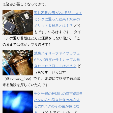
え込みが厳しくなってきて、...
運動不足な男が2ヶ月間、スイ
ミングに通った結果！水泳の
メリット＆極意とは！？
どう
もです、いろはすです。 タイ
トルの通り普段ほとんど運動をしない僕が、「こ
のままでは体がナマリ過ぎて4...
池袋ハイリーファイブカフェ
がヤバ過ぎた件！カップル向
きだった？口コミはどう？
ど
うもです、いろはす
（@irohasu_free）です。 池袋にて格安で宿泊出
来る施設を探していたんです...
千と千尋の神隠しの都市伝説!!
ハクの八つ裂き映像は存在す
るの!?ハクのその後が気にな
る…
どうもです、いろはす