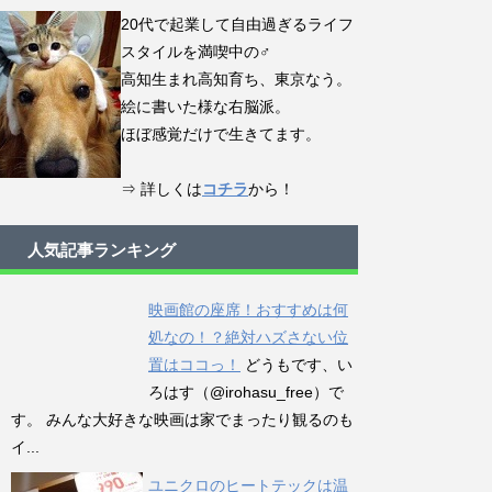
20代で起業して自由過ぎるライフ
スタイルを満喫中の♂
高知生まれ高知育ち、東京なう。
絵に書いた様な右脳派。
ほぼ感覚だけで生きてます。
⇒ 詳しくは
コチラ
から！
人気記事ランキング
映画館の座席！おすすめは何
処なの！？絶対ハズさない位
置はココっ！
どうもです、い
ろはす（@irohasu_free）で
す。 みんな大好きな映画は家でまったり観るのも
イ...
ユニクロのヒートテックは温