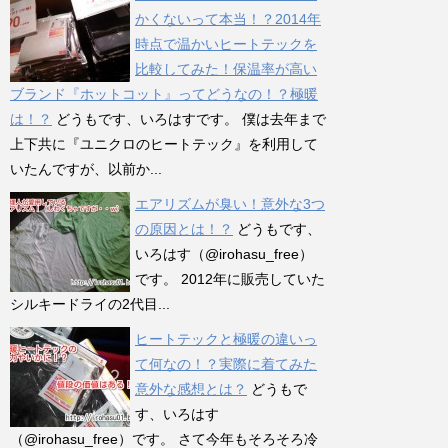
かくないって本当！？2014年
時点で温かいヒートテックを
比較してみた！保温率が高い
ブランド『ホットコット』ってどうなの！？極暖
は！？
どうもです、いろはすです。 僕は去年まで
上下共に『ユニクロのヒートテック』を利用して
いたんですが、以前か...
エアリズムが臭い！意外な3つ
の原因とは！？
どうもです、
いろはす（@irohasu_free）
です。 2012年に販売していた
シルキードライの2代目...
ヒートテックと極暖の違いっ
て何なの！？実際に着てみた
意外な感想とは？
どうもで
す、いろはす
（@irohasu_free）です。 さて今年もそろそろ冷