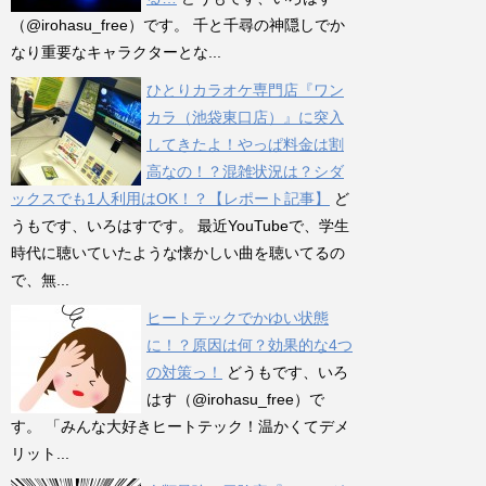
（@irohasu_free）です。 千と千尋の神隠しでか
なり重要なキャラクターとな...
ひとりカラオケ専門店『ワン
カラ（池袋東口店）』に突入
してきたよ！やっぱ料金は割
高なの！？混雑状況は？シダ
ックスでも1人利用はOK！？【レポート記事】
ど
うもです、いろはすです。 最近YouTubeで、学生
時代に聴いていたような懐かしい曲を聴いてるの
で、無...
ヒートテックでかゆい状態
に！？原因は何？効果的な4つ
の対策っ！
どうもです、いろ
はす（@irohasu_free）で
す。 「みんな大好きヒートテック！温かくてデメ
リット...