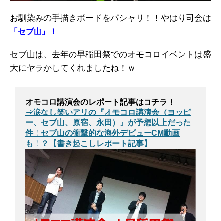
お馴染みの手描きボードをパシャリ！！やはり司会は
「セブ山」！
セブ山は、去年の早稲田祭でのオモコロイベントは盛
大にヤラかしてくれましたね！ｗ
オモコロ講演会のレポート記事はコチラ！
⇒涙なし笑いアリの『オモコロ講演会（ヨッピ
ー、セブ山、原宿、永田）』が予想以上だった
件！セブ山の衝撃的な海外デビューCM動画
も！？【書き起こしレポート記事】