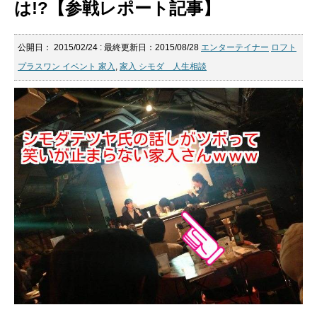
は!?【参戦レポート記事】
公開日：
2015/02/24
: 最終更新日：2015/08/28
エンターテイナー
ロフト
プラスワン イベント 家入
,
家入 シモダ 人生相談