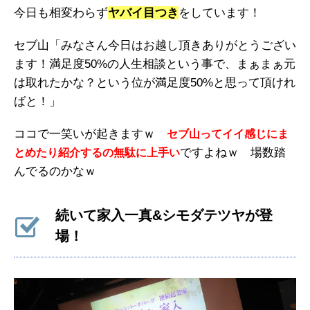
今日も相変わらず
ヤバイ目つき
をしています！
セブ山「みなさん今日はお越し頂きありがとうござい
ます！満足度50%の人生相談という事で、まぁまぁ元
は取れたかな？という位が満足度50%と思って頂けれ
ばと！」
ココで一笑いが起きますｗ
セブ山ってイイ感じにま
ですよねｗ 場数踏
とめたり紹介するの無駄に上手い
んでるのかなｗ
続いて家入一真&シモダテツヤが登
場！