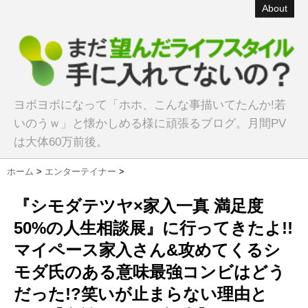
About
ヨボヨボになって「ホホ、こんな事描いてたんか!若
いのうｗ」と懐かしめる様に頑張るブログ。月間PV
は大体60万前後。
ホーム
>
エンターテイナー
>
『シモダテツヤ×家入一真 満足度
50%の人生相談展』に行ってきたよ!!
マイペース家入さん&攻めてくるシ
モダ氏のある意味最強コンビはどう
だった!?笑いが止まらない理由と