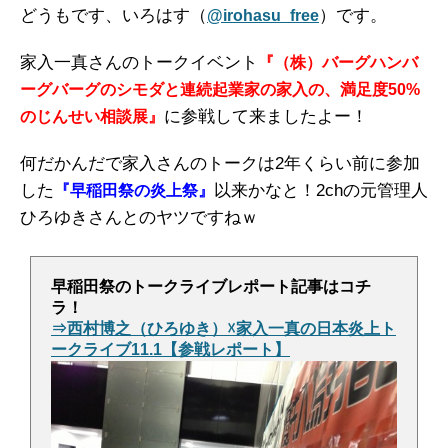
どうもです、いろはす（
）です。
@irohasu_free
家入一真さんのトークイベント
『（株）バーグハンバ
ーグバーグのシモダと連続起業家の家入の、満足度50%
に参戦して来ましたよー！
のじんせい相談展』
何だかんだで家入さんのトークは2年くらい前に参加
した
以来かなと！2chの元管理人
『早稲田祭の炎上祭』
ひろゆきさんとのヤツですねｗ
早稲田祭のトークライブレポート記事はコチ
ラ！
⇒西村博之（ひろゆき）☓家入一真の日本炎上ト
ークライブ11.1【参戦レポート】