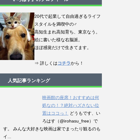
20代で起業して自由過ぎるライフ
スタイルを満喫中の♂
高知生まれ高知育ち、東京なう。
絵に書いた様な右脳派。
ほぼ感覚だけで生きてます。
⇒ 詳しくは
コチラ
から！
人気記事ランキング
映画館の座席！おすすめは何
処なの！？絶対ハズさない位
置はココっ！
どうもです、い
ろはす（@irohasu_free）で
す。 みんな大好きな映画は家でまったり観るのも
イ...