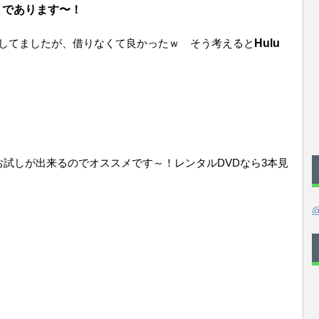
であります〜！
としてましたが、借りなくて良かったｗ そう考えると
Hulu
料お試しが出来るのでオススメです～！レンタルDVDなら3本見
@