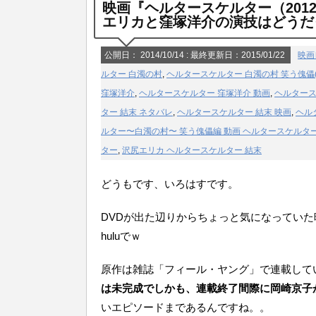
映画『ヘルタースケルター（20
エリカと窪塚洋介の演技はどうだ
公開日：
2014/10/14
: 最終更新日：2015/01/22
映画
ルター 白濁の村
,
ヘルタースケルター 白濁の村 笑う傀儡(
窪塚洋介
,
ヘルタースケルター 窪塚洋介 動画
,
ヘルタース
ター 結末 ネタバレ
,
ヘルタースケルター 結末 映画
,
ヘル
ルター〜白濁の村〜 笑う傀儡編 動画 ヘルタースケルター
ター
,
沢尻エリカ ヘルタースケルター 結末
どうもです、いろはすです。
DVDが出た辺りからちょっと気になっていた
huluでｗ
原作は雑誌「フィール・ヤング」で連載して
は未完成でしかも、連載終了間際に岡崎京子
いエピソードまであるんですね。。