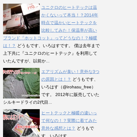
ユニクロのヒートテックは温
かくないって本当！？2014年
時点で温かいヒートテックを
比較してみた！保温率が高い
ブランド『ホットコット』ってどうなの！？極暖
は！？
どうもです、いろはすです。 僕は去年まで
上下共に『ユニクロのヒートテック』を利用して
いたんですが、以前か...
エアリズムが臭い！意外な3つ
の原因とは！？
どうもです、
いろはす（@irohasu_free）
です。 2012年に販売していた
シルキードライの2代目...
ヒートテックと極暖の違いっ
て何なの！？実際に着てみた
意外な感想とは？
どうもで
す、いろはす