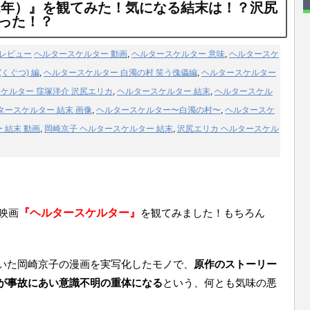
12年）』を観てみた！気になる結末は！？沢尻
った！？
レビュー
ヘルタースケルター 動画
,
ヘルタースケルター 意味
,
ヘルタースケ
くぐつ) 編
,
ヘルタースケルター 白濁の村 笑う傀儡編
,
ヘルタースケルター
ケルター 窪塚洋介 沢尻エリカ
,
ヘルタースケルター 結末
,
ヘルタースケル
タースケルター 結末 画像
,
ヘルタースケルター〜白濁の村〜
,
ヘルタースケ
 結末 動画
,
岡崎京子 ヘルタースケルター 結末
,
沢尻エリカ ヘルタースケル
映画
『ヘルタースケルター』
を観てみました！もちろん
いた岡崎京子の漫画を実写化したモノで、
原作のストーリー
が事故にあい意識不明の重体になる
という、何とも気味の悪