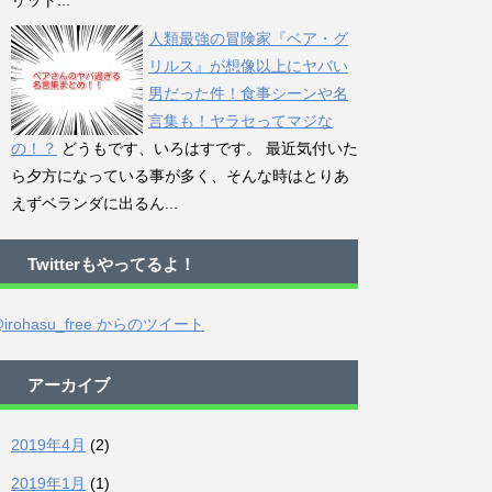
リット...
人類最強の冒険家『ベア・グ
リルス』が想像以上にヤバい
男だった件！食事シーンや名
言集も！ヤラセってマジな
の！？
どうもです、いろはすです。 最近気付いた
ら夕方になっている事が多く、そんな時はとりあ
えずベランダに出るん...
Twitterもやってるよ！
irohasu_free からのツイート
アーカイブ
2019年4月
(2)
2019年1月
(1)