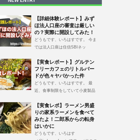
NEW ENTRY
【詳細体験レポート】みず
ほ法人口座の審査は厳しい
の？実際に開設してみた！
どうもです、いろはすです。 今ま
では法人口座は住信SBIネッ
【実食レポート】グルテン
フリーカフェのリトルバー
ドが色々ヤバかった件
どうもです、いろはすです。 最
近、食事制限をしていて小麦製品
【実食レポ】ラーメン男盛
りの家系ラーメンを食べて
みたよ！二郎系からの転身
はいかに
どうもです、いろはす