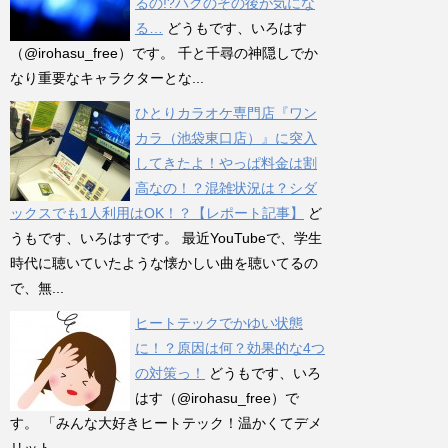
るの!?ハクのその後が気にな
る…
どうもです、いろはす
（@irohasu_free）です。 千と千尋の神隠しでか
なり重要なキャラクターとな...
ひとりカラオケ専門店『ワン
カラ（池袋東口店）』に突入
してきたよ！やっぱ料金は割
高なの！？混雑状況は？シダ
ックスでも1人利用はOK！？【レポート記事】
ど
うもです、いろはすです。 最近YouTubeで、学生
時代に聴いていたような懐かしい曲を聴いてるの
で、無...
ヒートテックでかゆい状態
に！？原因は何？効果的な4つ
の対策っ！
どうもです、いろ
はす（@irohasu_free）で
す。 「みんな大好きヒートテック！温かくてデメ