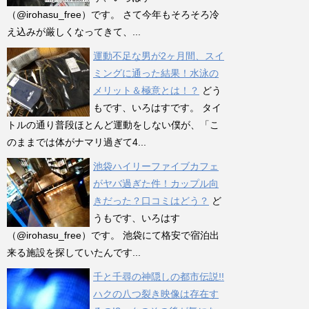
（@irohasu_free）です。 さて今年もそろそろ冷
え込みが厳しくなってきて、...
運動不足な男が2ヶ月間、スイ
ミングに通った結果！水泳の
メリット＆極意とは！？
どう
もです、いろはすです。 タイ
トルの通り普段ほとんど運動をしない僕が、「こ
のままでは体がナマリ過ぎて4...
池袋ハイリーファイブカフェ
がヤバ過ぎた件！カップル向
きだった？口コミはどう？
ど
うもです、いろはす
（@irohasu_free）です。 池袋にて格安で宿泊出
来る施設を探していたんです...
千と千尋の神隠しの都市伝説!!
ハクの八つ裂き映像は存在す