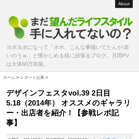
About
ヨボヨボになって「ホホ、こんな事描いてたんか!若
いのうｗ」と懐かしめる様に頑張るブログ。月間PV
は大体60万前後。
ホーム
>
レポート記事
>
デザインフェスタvol.39 2日目
5.18（2014年） オススメのギャラリ
ー・出店者を紹介！【参戦レポ記
事】