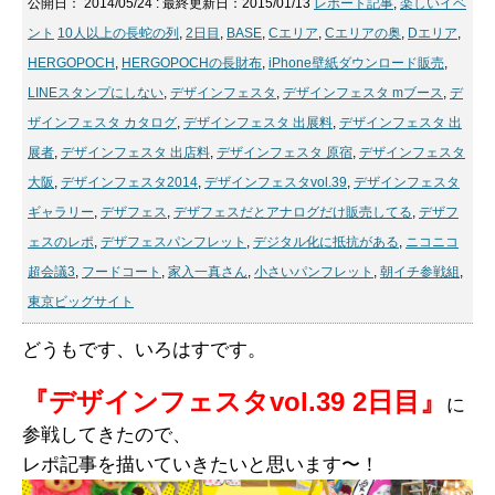
公開日：
2014/05/24
: 最終更新日：2015/01/13
レポート記事
,
楽しいイベ
ント
10人以上の長蛇の列
,
2日目
,
BASE
,
Cエリア
,
Cエリアの奥
,
Dエリア
,
HERGOPOCH
,
HERGOPOCHの長財布
,
iPhone壁紙ダウンロード販売
,
LINEスタンプにしない
,
デザインフェスタ
,
デザインフェスタ mブース
,
デ
ザインフェスタ カタログ
,
デザインフェスタ 出展料
,
デザインフェスタ 出
展者
,
デザインフェスタ 出店料
,
デザインフェスタ 原宿
,
デザインフェスタ
大阪
,
デザインフェスタ2014
,
デザインフェスタvol.39
,
デザインフェスタ
ギャラリー
,
デザフェス
,
デザフェスだとアナログだけ販売してる
,
デザフ
ェスのレポ
,
デザフェスパンフレット
,
デジタル化に抵抗がある
,
ニコニコ
超会議3
,
フードコート
,
家入一真さん
,
小さいパンフレット
,
朝イチ参戦組
,
東京ビッグサイト
どうもです、いろはすです。
『デザインフェスタvol.39 2日目』
に
参戦してきたので、
レポ記事を描いていきたいと思います〜！