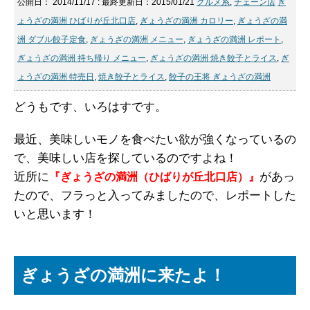
公開日：
2014/11/17
: 最終更新日：2015/01/21
グルメ系
,
チェーン店
ぎ
ょうざの満洲 ひばりが丘北口店
,
ぎょうざの満洲 カロリー
,
ぎょうざの満
洲 ダブル餃子定食
,
ぎょうざの満洲 メニュー
,
ぎょうざの満洲 レポート
,
ぎょうざの満洲 持ち帰り メニュー
,
ぎょうざの満洲 焼き餃子とライス
,
ぎ
ょうざの満洲 特売日
,
焼き餃子とライス
,
餃子の王将 ぎょうざの満洲
どうもです、いろはすです。
最近、美味しいモノを食べたい欲が強くなっているの
で、美味しい店を探しているのですよね！
近所に
があっ
『ぎょうざの満洲（ひばりが丘北口店）』
たので、フラっと入ってみましたので、レポートした
いと思います！
ぎょうざの満洲に来たよ！