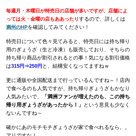
毎週月・木曜日が特売日の店舗が多いですが、店舗によ
するので、詳しくは
っては火・金曜の店もああったり
を確認してみてください！
満州のHP
特売日について色々見てみると、特売日には持ち帰り
用のぎょうざ（生と冷凍）も販売しており、そちらの
持ち帰り商品が割引されるとの事！気になる割引価格
は
と、結構安くなってますねｗ
315円⇒250円
更に通販や全国配送まで行っているんですね～！店内
で食べるのも人気ですが、持ち帰りぎょうざもかなり
人気みたいで、
「満洲ファンが増えたのも、この持ち
帰り用ぎょうざがあったから！」
という意見も少なく
ないんですね～
確かにあのモチモチぎょうざが家で食べれるなら。。
アリですな！