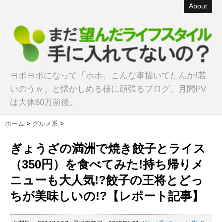
About
ヨボヨボになって「ホホ、こんな事描いてたんか!若
いのうｗ」と懐かしめる様に頑張るブログ。月間PV
は大体60万前後。
ホーム
>
グルメ系
>
ぎょうざの満洲で焼き餃子とライス
（350円）を食べてみた!持ち帰りメ
ニューも大人気!?餃子の王将とどっ
ちが美味しいの!?【レポート記事】