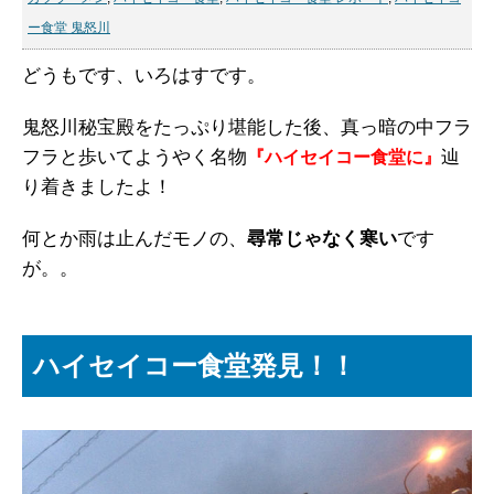
ー食堂 鬼怒川
どうもです、いろはすです。
鬼怒川秘宝殿をたっぷり堪能した後、真っ暗の中フラ
フラと歩いてようやく名物
辿
『ハイセイコー食堂に』
り着きましたよ！
何とか雨は止んだモノの、
尋常じゃなく寒い
です
が。。
ハイセイコー食堂発見！！