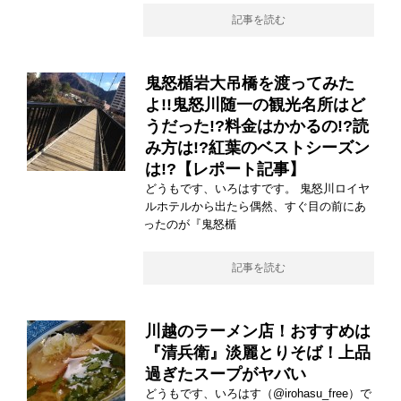
記事を読む
鬼怒楯岩大吊橋を渡ってみた
よ!!鬼怒川随一の観光名所はど
うだった!?料金はかかるの!?読
み方は!?紅葉のベストシーズン
は!?【レポート記事】
どうもです、いろはすです。 鬼怒川ロイヤ
ルホテルから出たら偶然、すぐ目の前にあ
ったのが『鬼怒楯
記事を読む
川越のラーメン店！おすすめは
『清兵衛』淡麗とりそば！上品
過ぎたスープがヤバい
どうもです、いろはす（@irohasu_free）で