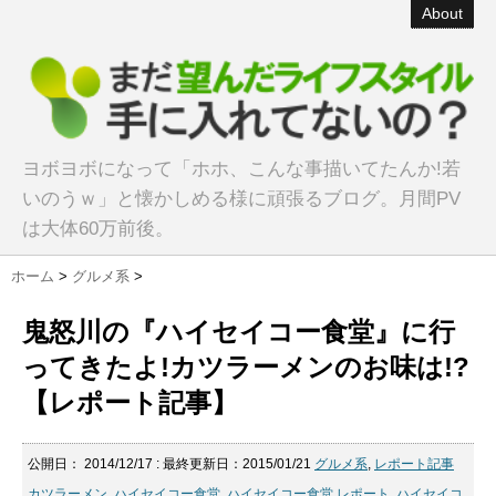
About
ヨボヨボになって「ホホ、こんな事描いてたんか!若
いのうｗ」と懐かしめる様に頑張るブログ。月間PV
は大体60万前後。
ホーム
>
グルメ系
>
鬼怒川の『ハイセイコー食堂』に行
ってきたよ!カツラーメンのお味は!?
【レポート記事】
公開日：
2014/12/17
: 最終更新日：2015/01/21
グルメ系
,
レポート記事
カツラーメン
,
ハイセイコー食堂
,
ハイセイコー食堂 レポート
,
ハイセイコ